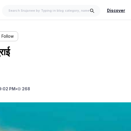
Discover
Follow
राई
9:02 PM
•
268