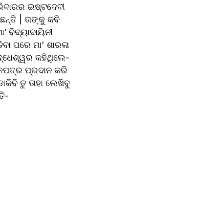
ରିବାରର ଇଷ୍ଟଦେବୀ 
ତି | ତାଙ୍କୁ କବି 
 ବିଦ୍ୟାଦାୟିନୀ 
ବା ପରେ ମା' ଶାରଳା 
ଦ୍ଧେଶ୍ୱର କହିଥିଲେ- 
ତାଳପତ୍ର ପ୍ରଦାନ କରି 
ିବି ତୁ ତାହା ଲେଖିବୁ 
ତି-