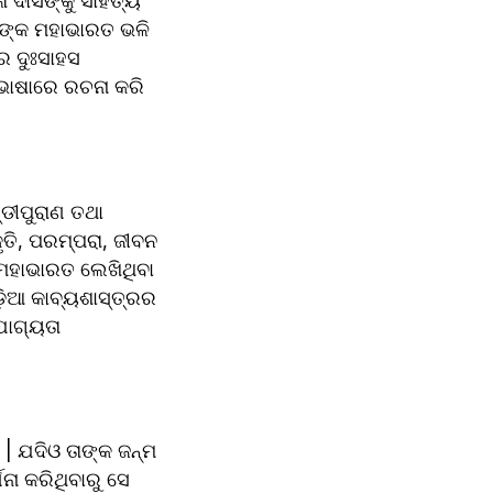
ଦାସଙ୍କୁ ସାହିତ୍ୟ 
ସଙ୍କ ମହାଭାରତ ଭଳି 
 ଦୁଃସାହସ 
 ଭାଷାରେ ରଚନା କରି 
ୀପୁରାଣ ତଥା 
ତି, ପରମ୍ପରା, ଜୀବନ 
 ମହାଭାରତ ଲେଖିଥିବା 
଼ିଆ କାବ୍ୟଶାସ୍ତ୍ରର 
ୋଗ୍ୟତା 
 ଯଦିଓ ତାଙ୍କ ଜନ୍ମ 
ନା କରିଥିବାରୁ ସେ 