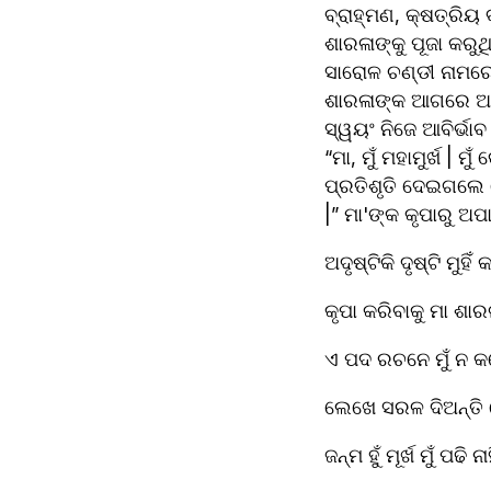
ବ୍ରାହ୍ମଣ, କ୍ଷତ୍ରିୟ
ଶାରଳାଙ୍କୁ ପୂଜା କରୁଥ
ସାରୋଳ ଚଣ୍ଡୀ ନାମରେ 
ଶାରଳାଙ୍କ ଆଗରେ ଅଧି
ସ୍ୱୟଂ ନିଜେ ଆବିର୍ଭାବ
“ମା, ମୁଁ ମହାମୁର୍ଖ | 
ପ୍ରତିଶୃତି ଦେଇଗଲେ ଯେ
|” ମା'ଙ୍କ କୃପାରୁ ଅ
ଅଦୃଷ୍ଟିକି ଦୃଷ୍ଟି ମୁହି
କୃପା କରିବାକୁ ମା ଶାରଳ
ଏ ପଦ ରଚନେ ମୁଁ ନ କର
ଲେଖେ ସରଳ ଦିଅନ୍ତି ମ
ଜନ୍ମ ହୁଁ ମୂର୍ଖ ମୁଁ ପଢି ନା