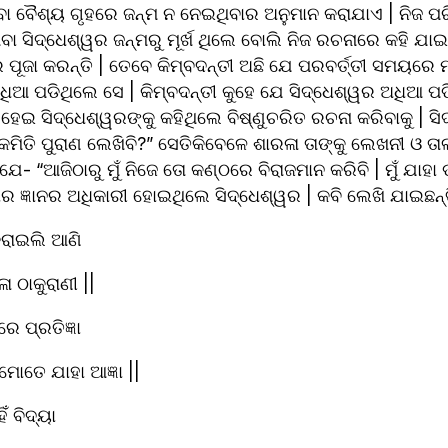
 ବା ବୈଶ୍ୟ ଗୃହରେ ଜନ୍ମ ନ ନେଇଥିବାର ଅନୁମାନ କରାଯାଏ | ନିଜ ପ
ିବା ସିଦ୍ଧେଶ୍ୱର ଜନ୍ମରୁ ମୂର୍ଖ ଥିଲେ ବୋଲି ନିଜ ରଚନାରେ କହି ଯାଇଛନ୍
ପୂଜା କରନ୍ତି | ତେବେ କିମ୍ବଦନ୍ତୀ ଅଛି ଯେ ପରବର୍ତ୍ତୀ ସମୟରେ ମା’
ଆ ପଡିଥିଲେ ସେ | କିମ୍ବଦନ୍ତୀ କୁହେ ଯେ ସିଦ୍ଧେଶ୍ୱର ଅଧିଆ ପଡି
 ହେଇ ସିଦ୍ଧେଶ୍ୱରଙ୍କୁ କହିଥିଲେ ବିଷ୍ଣୁଚରିତ ରଚନା କରିବାକୁ | ସି
ମୁଁ କେମିତି ପୁରାଣ ଲେଖିବି?” ସେତିକିବେଳେ ଶାରଳା ତାଙ୍କୁ ଲେଖନୀ ଓ 
- “ଆଜିଠାରୁ ମୁଁ ନିଜେ ତୋ କଣ୍ଠରେ ବିରାଜମାନ କରିବି | ମୁଁ ଯାହା ଡାକ
ପାର ଜ୍ଞାନର ଅଧିକାରୀ ହୋଇଥିଲେ ସିଦ୍ଧେଶ୍ୱର | କବି ଲେଖି ଯାଇଛନ୍
ଁ କରାଇଲି ଆଣି
ା ଠାକୁରାଣୀ ||
େ ପ୍ରତିଜ୍ଞା
ୋତେ ଯାହା ଆଜ୍ଞା ||
ହିଁ ବିଦ୍ୟା