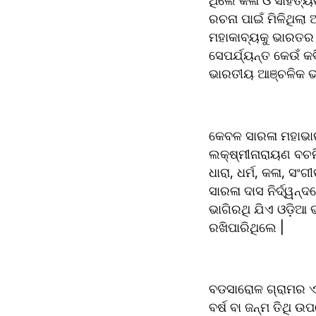
ଥିଲେ କଳା ଓ ସାହିତ୍ୟ
ରଚନା ପାଇଁ ମିଳିଥିଲା
ମହାକାବ୍ୟକୁ ଭାରତର ଅ
ସେପର୍ଯ୍ୟନ୍ତ କେଉଁ କ
ଭାରତୀୟ ଆଞ୍ଚଳିକ ଭାଷ
କେବଳ ସାରଳା ମହାଭାର
ଲକ୍ଷ୍ମୀନାରାୟଣ ବଚନି
ଧାରା, ଧର୍ମ, କଳା, ସଂ
ସାରଳା ଦାସ ନିର୍ଦ୍ୱନ୍
ଭାଗିରଥି ଯିଏ ଓଡ଼ିଆ
ରଖିପାରିଥିଲେ | 
ବଡସାରୋଳ ଗ୍ରାମର ଏକ
ବର୍ଷ ବା ଜନ୍ମ ତିଥି ଉପ