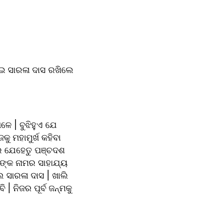
ଇ ସାରଳା ଦାସ ରଖିଲେ 
େ | ବୁଝିହୁଏ ଯେ 
 ମହାମୁର୍ଖ କହିବା 
 ଯେହେତୁ ପଞ୍ଚଦଶ 
ଙ୍କ ନାମର ସାହାଯ୍ୟ 
ସାରଳା ଦାସ | ଖାଲି 
 ନିଜର ପୂର୍ବ ଜନ୍ମକୁ 