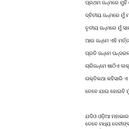
ପ୍ରଥମ ଜନ୍ମରେ ମୁହିଁ
ଦ୍ବିତୀୟ ଜନ୍ମରେ ମୁଁ 
ତୃତୀୟ ଜନ୍ମରେ ମୁଁ ସ
ଆଉ ଜନ୍ମେ ଏହି ମର୍ତ୍ତ
ପ୍ରତି ଜନ୍ମେ ପନ୍ଦରଲ
ଚାରିଜନ୍ମେ ଷାଠିଏ ଲକ
ଉକ୍ତିକଥା କହିସାରି ଏ
ତେବେ ଯାଇ ହୋଇବି ମୁଁ
ଯଦିଓ ଓଡ଼ିଆ ମହାଭା
ତେବେ ମଧ୍ୟ ଦେବୀଙ୍କ