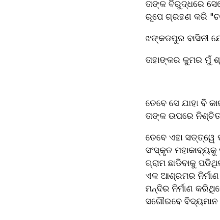
ତାଙ୍କ ବିରୁଦ୍ଧରେ ସେତ
ରୂପେ ଗ୍ରହଣ କରି "ଚଣ
ଝଙ୍କଡପୁର ବାସିନୀ ଯ
ତାହାଙ୍କର କୁମର ମୁଁ ଶ
ତେବେ ସେ ଯାହା ବି କା
ତାଙ୍କ ଉପରେ ନିଶ୍ଚିତ
ତେବେ ଏହା ସତ୍ତ୍ୱେ 
ସଂସ୍କୃତ ମହାକାବ୍ୟକୁ
ଗ୍ରାମ ଛାଡିବାକୁ ପଡି
ଏକ ଆଶ୍ରମର ନିର୍ମାଣ
ମନ୍ଦିର ନିର୍ମାଣ କରିଥ
ସଗୌରବେ ବିଦ୍ୟମାନ ଅ