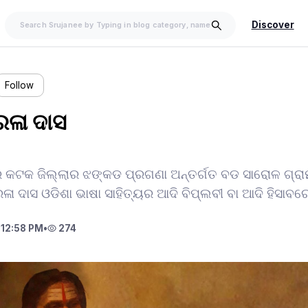
Discover
Follow
ରଳା ଦାସ
 କଟକ ଜିଲ୍ଲାର ଝଙ୍କଡ ପ୍ରଗଣା ଅନ୍ତର୍ଗତ ବଡ ସାରୋଳ ଗ୍ର
ଳା ଦାସ ଓଡିଶା ଭାଷା ସାହିତ୍ୟର ଆଦି ବିପ୍ଲବୀ ବା ଆଦି ହିସାବରେ 
12:58 PM
•
274