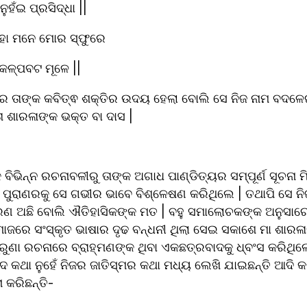
ହଁଇ ପ୍ରସିଦ୍ଧା ||
ାହା ମନେ ମୋର ସ୍ଫୁରେ
କଳ୍ପବଟ ମୂଳେ ||
ରେ ତାଙ୍କ କବିତ୍ଵ ଶକ୍ତିର ଉଦୟ ହେଲା ବୋଲି ସେ ନିଜ ନାମ ବଦଳେ
ତା ଶାରଳାଙ୍କ ଭକ୍ତ ବା ଦାସ |
ିଭିନ୍ନ ରଚନାବଳୀରୁ ତାଙ୍କ ଅଗାଧ ପାଣ୍ଡିତ୍ୟର ସମ୍ପୂର୍ଣ ସୂଚନା ମିଳ
 ପୁରାଣରକୁ ସେ ଗଭୀର ଭାବେ ବିଶ୍ଳେଷଣ କରିଥିଲେ | ତଥାପି ସେ ନିଜକୁ
ଣ ଅଛି ବୋଲି ଐତିହାସିକଙ୍କ ମତ | ବହୁ ସମାଲୋଚକଙ୍କ ଅନୁସାରେ
ାଜରେ ସଂସ୍କୃତ ଭାଷାର ଦୃଢ ବନ୍ଧନୀ ଥିଲା ସେଇ ସକାଶେ ମା ଶାରଳା
ରୁଣା ରଚନାରେ ବ୍ରାହ୍ମଣଙ୍କ ଥିବା ଏକଛତ୍ରବାଦକୁ ଧ୍ବଂସ କରିଥିଲେ 
ଦ କଥା ନୁହେଁ ନିଜର ଜାତିସ୍ମର କଥା ମଧ୍ୟ ଲେଖି ଯାଇଛନ୍ତି ଆଦି କବି |
କରିଛନ୍ତି- 