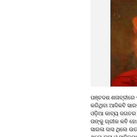
ପଞ୍ଚଦଶ ଶତାବ୍ଦୀରେ 
କରିଥିବା ଆଦିକବି ସାରଳ
ଓଡ଼ିଆ କାବ୍ୟ ଜଗତର ପ
ତାଙ୍କୁ ଗ୍ରୀକ କବି ହ
ସାରଳା ଦାସ ଥିଲେ ଉତ