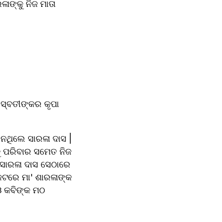
ଙ୍କୁ ନିଜ ମାତା 
ସ୍ବତୀଙ୍କର କୃପା 
ଥିଲେ ସାରଳା ଦାସ | 
ୁ ପରିବାର ସମେତ ନିଜ 
 ସାରଳା ଦାସ ସେଠାରେ 
ଟରେ ମା' ଶାରଳାଙ୍କ 
ଓ କବିଙ୍କ ମଠ 