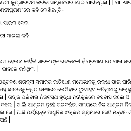
େଟା କୁତ୍ସାରଟନା କରିବା ସମ୍ଭବପର ହେଇ ପାରିନଥିଲା | | ମା' ଶାରଳା
୍ଡୀପୁରାଣ"ରେ କବି ଲେଖିଛନ୍ତି- 
େ ସାରଳା ଦେବୀ
୍ରୀ ସାରଳା କବି |
ରଣ ହେଉନା କାହିଁକି ସାରଳାଙ୍କ ରଚନବଳୀ ହିଁ ପ୍ରମାଣ ଯେ ମାତା ସର
 ଭାବରେ ରହିଥିଲା |
ପଞ୍ଚଦଶ ଶତାବ୍ଦୀ ସମାଜର ଜାତିଆଣ ମନୋଭାବରୁ ରକ୍ଷା ପାଇ ପାରିନ
 ମହାଭାରତକୁ କଥିତ ଭାଷାରେ ଲେଖିବାର ଦୁଃସାହସ କରିଥିବାରୁ ତାଙ୍କ
ଥିଲା | ତାଙ୍କ ପରିବାର ନିକଟସ୍ଥ ଵୃଦ୍ଧା ନଦୀକୁଳରେ ବସବାସ କଲେ ଓ
 କଲେ | ଖାଲି ଆଶ୍ରମ ନୁହେଁ ପରବର୍ତ୍ତୀ ସମୟରେ ନିଜ ଆଶ୍ରମ ନିକ
ିଲେ ସେ | ଆଜି ପର୍ଯ୍ୟନ୍ତ ଆଧୁନିକ ଝଙ୍କଡ ଗ୍ରାମରେ ସେହି ମନ୍ଦିର 
ଛି |