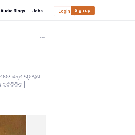
Sign up
Audio Blogs
Jobs
Login
ାମରେ ଜନ୍ମ ଗ୍ରହଣ
ସର୍ବବିଦିତ |