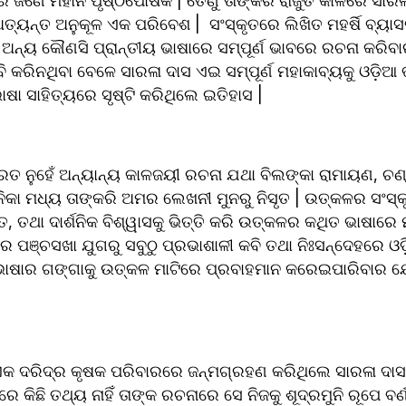
ର ଜଣେ ମହାନ ପୃଷ୍ଠପୋଷକ | ତେଣୁ ତାଙ୍କରି ରାଜୁତି କାଳରେ ସାରଳା 
 ଅତ୍ୟନ୍ତ ଅନୁକୂଳ ଏକ ପରିବେଶ |  ସଂସ୍କୃତରେ ଲିଖିତ ମହର୍ଷି ବ୍ୟା
ନ୍ୟ କୌଣସି ପ୍ରାନ୍ତୀୟ ଭାଷାରେ ସମ୍ପୂର୍ଣ ଭାବରେ ରଚନା କରିବାର
ବି କରିନଥିବା ବେଳେ ସାରଳା ଦାସ ଏଇ ସମ୍ପୂର୍ଣ ମହାକାବ୍ୟକୁ ଓଡ଼ିଆ
ା ସାହିତ୍ୟରେ ସୃଷ୍ଟି କରିଥିଲେ ଇତିହାସ | 
ତ ନୁହେଁ ଅନ୍ୟାନ୍ୟ କାଳଜୟୀ ରଚନା ଯଥା ବିଲଙ୍କା ରାମାୟଣ, ଚଣ୍ଡ
କା ମଧ୍ୟ ତାଙ୍କରି ଅମର ଲେଖନୀ ମୁନରୁ ନିସୃତ | ଉତ୍କଳର ସଂସ୍କୃ
ଗୀତ, ତଥା ଦାର୍ଶନିକ ବିଶ୍ୱାସକୁ ଭିତ୍ତି କରି ଉତ୍କଳର କଥିତ ଭାଷାରେ
ଦରେ ପଞ୍ଚସଖା ଯୁଗରୁ ସବୁଠୁ ପ୍ରଭାଶାଳୀ କବି ତଥା ନିଃସନ୍ଦେହରେ ଓଡ
 ଭାଷାର ଗଙ୍ଗାକୁ ଉତ୍କଳ ମାଟିରେ ପ୍ରବାହମାନ କରେଇପାରିବାର ଯ
 ଦରିଦ୍ର କୃଷକ ପରିବାରରେ ଜନ୍ମଗ୍ରହଣ କରିଥିଲେ ସାରଳା ଦାସ |
ରେ କିଛି ତଥ୍ୟ ନାହିଁ ତାଙ୍କ ରଚନାରେ ସେ ନିଜକୁ ଶୂଦ୍ରମୁନି ରୂପେ ବର୍ଣ