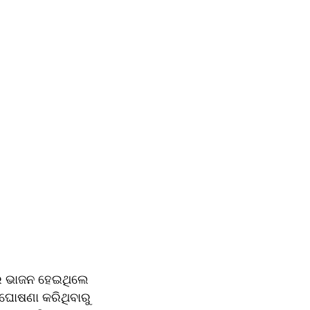
ର ଭାଜନ ହେଇଥିଲେ 
ୋଷଣା କରିଥିବାରୁ 