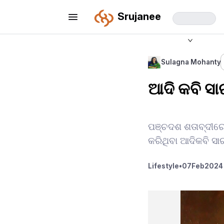
Srujanee
Sulagna Mohanty
ଆଦି କବି ସା
ପଞ୍ଚଦଶ ଶତାବ୍ଦୀରେ
କରିଥିବା ଆଦିକବି ସାର
Lifestyle
•
07
Feb
2024 