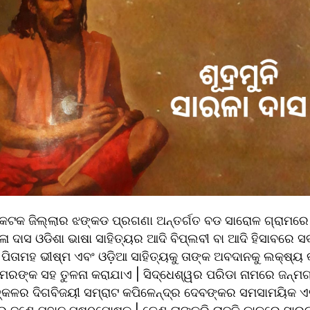
କଟକ ଜିଲ୍ଲାର ଝଙ୍କଡ ପ୍ରଗଣା ଅନ୍ତର୍ଗତ ବଡ ସାରୋଳ ଗ୍ରାମରେ 
ା ଦାସ ଓଡିଶା ଭାଷା ସାହିତ୍ୟର ଆଦି ବିପ୍ଲବୀ ବା ଆଦି ହିସାବରେ ସର୍ବ
ିତାମହ ଭୀଷ୍ମ ଏବଂ ଓଡ଼ିଆ ସାହିତ୍ୟକୁ ତାଙ୍କ ଅବଦାନକୁ ଲକ୍ଷ୍ୟ 
ୋମରଙ୍କ ସହ ତୁଳନା କରାଯାଏ | ସିଦ୍ଧେଶ୍ୱର ପରିଡା ନାମରେ ଜନ୍ମଗ
୍କଳର ଦିଗବିଜୟୀ ସମ୍ରାଟ କପିଳେନ୍ଦ୍ର ଦେବଙ୍କର ସମସାମୟିକ ଏବ