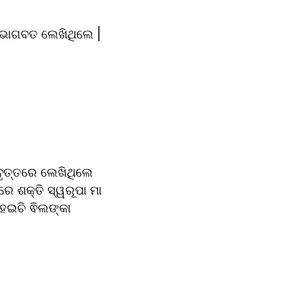
 ଭାଗବତ ଲେଖିଥିଲେ | 
ବୃତ୍ତରେ ଲେଖିଥିଲେ 
 ଶକ୍ତି ସ୍ୱରୂପା ମା 
େଇଚି ଵିଲଙ୍କା 