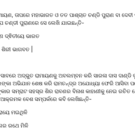
ମାୟଣ, ତାପରେ ମହାଭାରତ ଓ ତତ ପାଶ୍ଚାତ ଚଣ୍ଡି ପୁରାଣ ବା ଦେବୀ
ପ ଚଣ୍ଡୀ ପୁରାଣରେ ସେ ଲେଖି ଯାଇଛନ୍ତି- 
ଣ ଦ୍ଵିତୀୟେ ଭାରତ
ି ଶିରୀ ଭାଗବତ |
ହିସାବରେ ଅଦ୍ଭୁତ ରାମାୟଣକୁ ଅବଲମ୍ବନ କରି ସାରଳା ଦାସ ଦାଣ୍ଡି 
ଲଙ୍କା ଅଭିଯାନ ଶେଷ କରି ରାମଚନ୍ଦ୍ର ଅଯୋଧ୍ୟା ଫେରି ଆସିବା ପରେ
ଙ୍କାର ସମ୍ରାଟ ସହସ୍ର ଶିର ରାବଣର ବିନାଶ କାହାଣୀକୁ ନେଇ ରଚିତ ହ
 ଆକ୍ରମକ ବେଶ ସମ୍ପର୍କରେ କବି ଲେଖିଛନ୍ତି-
ରାୟେ ମଇଥିଳି
ଣର ରଥେ ମିଳି