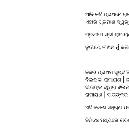
ଆଦି କବି ପ୍ରଥମେ ରା
ଏହାର ପ୍ରମାଣ ସ୍ୱରୂ
ପ୍ରଥମେ ଶ୍ରୀ ରାମାୟ
ତୃତୀୟେ ଲିଖନ ମୁଁ କଲ
ନିଜର ପ୍ରଥମ ସୃଷ୍ଟି 
ଵିଲଙ୍କା ରାମାୟଣ | 
ସୀତାଙ୍କ ଦ୍ୱାରା ଵିଲ
ରାମାୟଣ | ସୀତାଙ୍କର
ଏହି ବେଶେ ସଞ୍ଚାଣ ପ
ନିମିଷେ ମଧ୍ୟରେ ରାବ