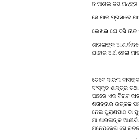
ନ ଜାଣଇ ଜପ ମନ୍ତ୍ର ନୁ
ସେ ମାତା ପ୍ରସାଦେ ଯ
ଲେଖଇ ଯେ ବସି ନୀଳ 
ଶାରଳାଙ୍କ ଆଶୀର୍ବାଦ
ଯାହାର ଅର୍ଥ ହେଲା ମା
ତେବେ ସାରଳା ଦାସଙ୍କ ବ
ସଂସ୍କୃତ ଶାସ୍ତ୍ର ତଥା
ପଛରେ ଏକ ବିରାଟ କାର
ଶତାବ୍ଦୀର ଉତ୍କଳ ସମ
ନେଇ ପୁରାଣପାଠ ବା ପୁ
ମା ଶାରଳାଙ୍କ ଆଶୀର୍ବା
ମନେପକେଇ ସେ ରଚନା 