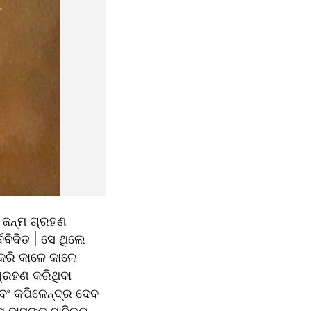
ଜନ୍ମ ଗ୍ରହଣ 
ବିଦିତ | ସେ ଥିଲେ 
କରି କାଳେ କାଳେ 
୍ରହଣ କରିଥିବା 
ଂ କପିଳେନ୍ଦ୍ର ଦେବ 