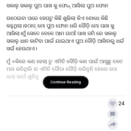
ସକାଳୁ ସକାଳୁ ପୁଅ ପାଖ କୁ ଫୋନ୍ ଆସିଲା ପୁଅ ଫୋନ
ଉଠେଇବା ପରେ ସେପଟୁ କିଛି ଶୁଭିଲା କିଏ ବୋଧେ କିଛି 
କହୁଥିଲା।ହଠାତ୍ ମୋ ପୁଅ ଫୋନ ଧରି ଦୌଡ଼ି ମୋ ପାଖ କୁ 
ଆସିଲା।ମୁଁ ସେତେ ବେଳେ ଆମ ଗାଆଁ ପାଖ ଜମି ରେ ସକାଳୁ 
ସକାଳୁ ଧାନ କାଟିବା ପାଇଁ ଯାଇଥାଏ ପୁଅ ଦୌଡ଼ି ଆସିବାରୁ ଧଇଁ 
ସଇଁ ହେଉଥାଏ।
ମୁଁ =କିରେ କଣ ହେଲା ତୁ ଏମିତି ଦୌଡ଼ି କଣ ପାଇଁ ଆସୁଛୁ ତତେ 
ମନା କରିଥିଲି ନା ଏମିତି ଦୌଡା ଦୌଡ଼ି କରିବୁନି ହେଲେ ମୋ 
କଥା କାଇଁ ଶୁଣିବୁ
Continue Reading
ପୁଅ=ବାପା ଦେଇ ଶାଶୁ ଘର ଲୋକେ ଫୋନ କରିଛନ୍ତି 
24
ସେଥିପାଇଁ
ମୁଁ=କଣ ଏତେ ସକାଳୁ ଫୋନ୍ କରିଛନ୍ତି କଣ ପାଇଁ ତୋ ଦେଇ 
କିଛି କରିଛି କି।