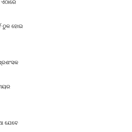
ି ଏଠାରେ 
େ ଠୁଳ ହୋଇ
 ପ୍ରଶଂସକ
 ସମୟର
କଥା ଯେବେ