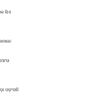
ାଳ ସିଏ
ଢ଼ାମାନେ
ାଆଂତା
ୋଡ଼ା ପଡ଼ଂତାନି
 