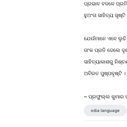
ପ୍ରଭାବ ବଦଳେ ପ୍ରତ
ହୁଅଂତା ସାହିତ୍ୟ ସୃଷ୍ଟି 
ଯେଉଁମାନେ ଏବେ ଲୁଚି 
ତାଂକ ପ୍ରତି ଦେଲେ ଦୃଷ
ସାହିତ୍ୟାକାଶରୁ ନିଶ୍ଚ
ଅବିରତ ପୁଷ୍ପବୃଷ୍ଟି ।
~ ପ୍ରଫୁଲ୍ଲ କୁମାର ତ
odia language