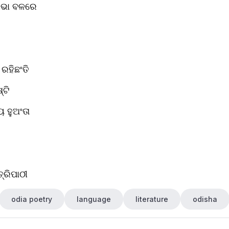
ିଭା ବଳରେ
ରହିଛଂତି
୍ଟି
ୟ ହୁଅଂତା
୍ରିପାଠୀ
odia poetry
language
literature
odisha