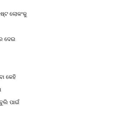
ିଷ୍ଟ ଲୋକଂକୁ
୍ର ଦେଇ
ବା କେହି
ା
ୁଲି ପାଇଁ