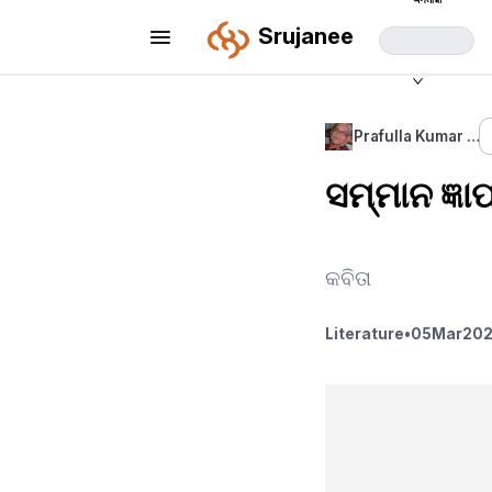
Srujanee
Prafulla Kumar …
ସମ୍ମାନ ଜ୍ଞ
କବିତା
Literature
•
05
Mar
202