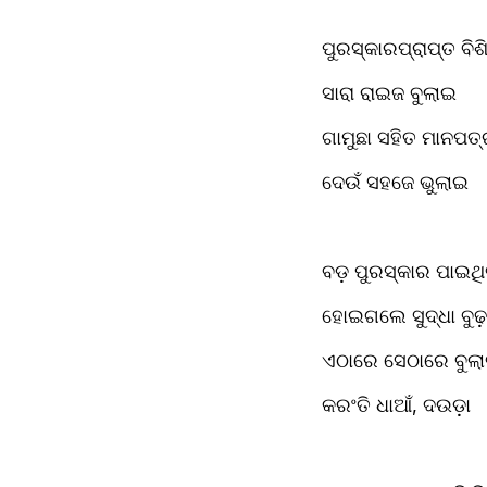
ପୁରସ୍କାରପ୍ରାପ୍ତ ବିଶ
ସାରା ରାଇଜ ବୁଲାଇ
ଗାମୁଛା ସହିତ ମାନପତ
ଦେଉଁ ସହଜେ ଭୁଲାଇ
ବଡ଼ ପୁରସ୍କାର ପାଇଥି
ହୋଇଗଲେ ସୁଦ୍ଧା ବୁଢ଼
ଏଠାରେ ସେଠାରେ ବୁଲାବ
କରଂତି ଧାଆଁ, ଦଉଡ଼ା