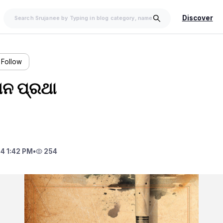
Discover
Follow
ାପନ ପ୍ରଥା
4 1:42 PM
•
254