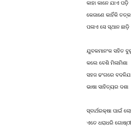
କାହା କାନେ ଯାଏ ପଡ଼ି
କେଜାଣେ କାହିଁକି ତତ୍କ
ପଳାଏ ସେ ସ୍ଥାନ ଛାଡ଼ି
ଯୁବକମାନଂକ ସହିତ ବୁ
କଲେ ବେଶି ମିଳାମିଶା 
ସହଜ ଢଂଗରେ ବଦଳିଯ
ଭାଷା ସାହିତ୍ୟର ଦଶା
ସ୍ବାର୍ଥରକ୍ଷା ପାଇଁ ଲ
ଏତେ ଧରାଧରି ଗୋଷ୍ଠୀ