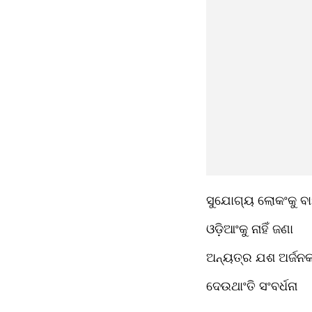
ସୁଯୋଗ୍ୟ ଲୋକଂକୁ ବା
ଓଡ଼ିଆଂକୁ ନାହିଁ ଜଣା 
ଅନ୍ୟତ୍ର ଯଶ ଅର୍ଜନକ
ଦେଉଥାଂତି ସଂବର୍ଧନା 