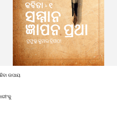
ଛିବା ଉପାୟ 
ାରୀଂକୁ