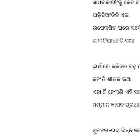
ସାଧନାକାରୀଂକୁ କେହି ବ
ଛାଡ଼ିଦିଅଂତିନି ଏକା
ଉପେକ୍ଷିତ ଘରେ ସର୍ବ
ପାଲଟିଯାଆଂତି ସଖା 
ଈର୍ଷାରେ ଜଳିଲେ ବହୁ
କହଂତି ଶୀତଳ କଥା
ଏହା ହିଁ ହେଲାଣି ଏହି
ସମ୍ମାନ ଜ୍ଞାପନ ପ୍ରଥା
ନୂତନତା-ଭରା ଭିନ୍ନ 