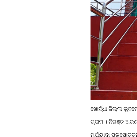
ଖୋର୍ଦ୍ଧା ଜିଲ୍ଲା ଭୁ
ଗ୍ରାମ । ନିଘଞ୍ଚ ଅରଣ୍
ମର୍ଯ୍ୟାଦା ପୁରୁଷୋତ୍