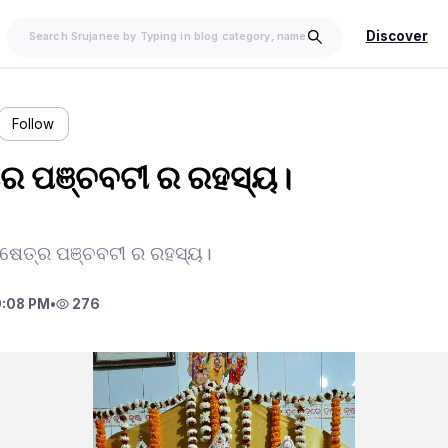
Discover
Follow
ରେ ପଞ୍ଚବଟୀ ର ରହସ୍ୟ।
କ୍ଷେତ୍ର ପଞ୍ଚବଟୀ ର ରହସ୍ୟ।
9:08 PM
•
276