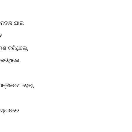
 ବନବାସ ଯାଇ
ବ 
ମଣ କରିଥିଲେ,
 କରିଥିଲେ,
ପଞ୍ଜିକରଣ ହେଲା,
 ସ୍ଥାନରେ