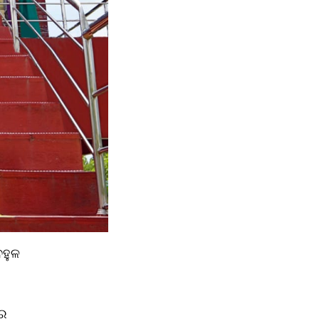
ହୁଳ 
େ 