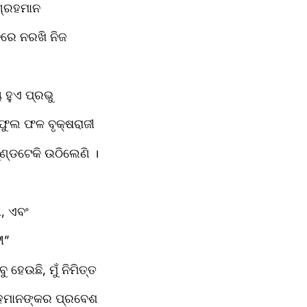
ଗ୍ରହମାନ
ରେ ନରଖି ନିଜ
 ହୁଏ ପ୍ରଭୁ
ା ଫୁଲ ଫଳ ବୃକ୍ଷରାଜୀ
ଣ୍ଡଟେକି ଉଠିଲେଣି ।
ା, ଏବଂ
ୀ”
ହେଉଛି, ମୁଁ ନିମିତ୍ତ
ହମାନଙ୍କର ପ୍ରବେଶ 