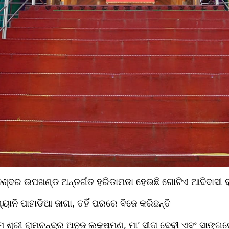
ବନେଶ୍ବର ଉପଖଣ୍ଡ ଅନ୍ତର୍ଗତ ହରିଡାମଡା ହେଉଛି ଗୋଟିଏ ଆଦିବାସୀ ବ
ୟାନି ପାହାଡିଆ ଜାଗା, ତହିଁ ପରରେ ବିଜେ କରିଛନ୍ତି
ତମ ଶ୍ରୀ ରାମଚନ୍ଦ୍ର ଅନୁଜ ଲକ୍ଷ୍ମଣ, ମା’ ସୀତା ଦେବୀ ଏବଂ ସାଙ୍ଗର