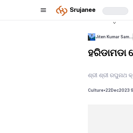
Srujanee
Jiten Kumar Sam…
ହରିଡାମଡା 
ଶ୍ରୀ ଶ୍ରୀ ରଘୁନାଥ 
Culture
•
22
Dec
2023 