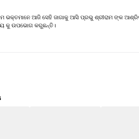
ମ ଭକ୍ତମାନେ ଆଜି ସେହି ଜାଗାକୁ ଆସି ପ୍ରଭୁ ଶ୍ରୀରାମ ଙ୍କ ଆଶ୍ରି
ଯ୍ୟ କୁ ଉପଭୋଗ କରୁଛନ୍ତି।
s