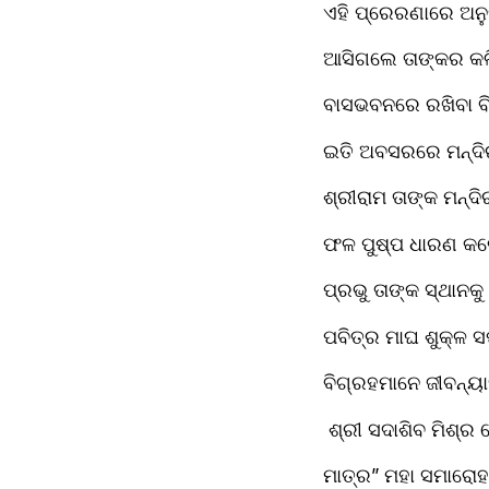
ଏହି ପ୍ରେରଣାରେ ଅନୁ
ଆସିଗଲେ ତାଙ୍କର କଳି
ବାସଭବନରେ ରଖିବା ବିଧ
ଇତି ଅବସରରେ ମନ୍ଦିର 
ଶ୍ରୀରାମ ତାଙ୍କ ମନ୍ଦ
ଫଳ ପୁଷ୍ପ ଧାରଣ କଲେ
ପ୍ରଭୁ ତାଙ୍କ ସ୍ଥାନକୁ
ପବିତ୍ର ମାଘ ଶୁକ୍ଳ ସପ
ବିଗ୍ରହମାନେ ଜୀବନ୍ୟା
 ଶ୍ରୀ ସଦାଶିବ ମିଶ୍ର 
ମାତ୍ର” ମହା ସମାରୋହ