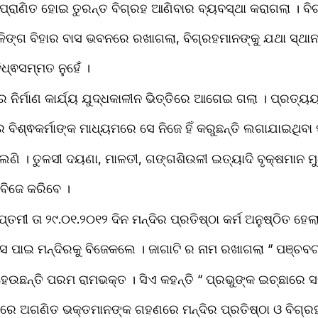
ପ୍ରାଣିତ ହୋଇ ତୁରନ୍ତ ବିଗ୍ରହ ଆଣିବାର ବ୍ୟବସ୍ଥା କରାଗଲା । ବି
ଙ୍ଗ ବିହାର ବାସ ଭବନରେ ରଖାଗଲା, ବିଗ୍ରହମାନଙ୍କୁ ଯଥା ସ୍ଥାନ
୍ଵସମ୍ମତ ନୁହେଁ ।
ନିର୍ମାଣ କାର୍ଯ୍ୟ ଯୁଦ୍ଧକାଳୀନ ଭିତ୍ତିରେ ଆଗେଇ ଗଲା । ପ୍ରତ୍ୟୟ
ିର ବିଶ୍ଵକର୍ମାଙ୍କ ମାଧ୍ୟମରେ ସେ ନିଜେ ହିଁ କରୁଛନ୍ତି ଲଗାଯାଇଥିବ
ଣି । ତୁଳସୀ ଦୟଣା, ମାଳତୀ, ଗଙ୍ଗଶିଉଳୀ ଇତ୍ୟାଦି ବୃକ୍ଷମାନ ମୁ
 ବିଜେ କରିବେ ।
୍ତମୀ ତା ୨୯.୦୧.୨୦୧୨ ଦିନ ମନ୍ଦିର ପ୍ରତିଷ୍ଠା କର୍ମ ଅନୁଷ୍ଠିତ ହେଲ
ସ ପାଇ ମନ୍ଦିରକୁ ବିଜେକଲେ । ଜାଗାଟି ର ନାମ ରଖାଗଲା “ ପଞ୍ଚବଟ
ହେଉଛନ୍ତି ପରମ ରାମଭକ୍ତ । ସିଏ କହନ୍ତି “ ପ୍ରଭୁଙ୍କ ଇଚ୍ଛାରେ ସବୁ 
ରେ ଅଗଣିତ ଭକ୍ତମାନଙ୍କ ଗହଣରେ ମନ୍ଦିର ପ୍ରତିଷ୍ଠା ଓ ବିଗ୍ର