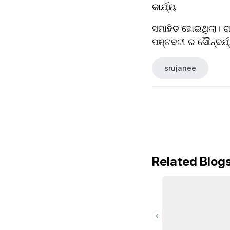
କାର୍ଯ୍ୟ
ସମାହିତ ହୋଇଥିଲା। ରା
ପଞ୍ଚବଟୀ ର ସୌନ୍ଦର୍
srujanee
Related Blog