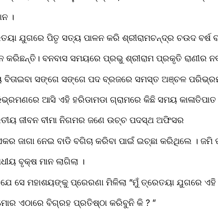
ାନ ।
େତୟା ଯୁଗରେ ପିତୃ ସତ୍ୟ ପାଳନ କରି ଶ୍ରୀରାମଚନ୍ଦ୍ର ଚଉଦ ବର୍ଷ
 କରିଛନ୍ତି। ବନବାସ ସମୟରେ ପ୍ରଭୁ ଶ୍ରୀରାମ ପ୍ରକୃତି ରାଣୀର ନ
 ବିତାଇବା ସଙ୍ଗେ ସଙ୍ଗେ ପଦ ବ୍ରଜରେ ସମସ୍ତ ଅଞ୍ଚଳ ପରିଭ୍ର
୍ରମଣରେ ଆସି ଏହି ହରିଡାମଡା ଗ୍ରାମରେ କିଛି ସମୟ କାଳାତିପାତ
ାରତୀୟ ଜୀବନ ବୀମା ନିଗମର ଜଣେ ଉଚ୍ଚ ପଦସ୍ଥ ଅଫିସର
କର ଜାଗା ନେଇ ବାଡି ବଗିଚା କରିବା ପାଇଁ ଇଚ୍ଛା କରିଥିଲେ । ଜମି 
ୀୟ ବୃକ୍ଷ ମାନ ଲାଗିଲା ।
ଯେ ସେ ମହାଶୟଙ୍କୁ ପ୍ରେରଣା ମିଳିଲା “ମୁଁ ତ୍ରେତୟା ଯୁଗରେ ଏହି
 ମୋର ଏଠାରେ ବିଗ୍ରହ ପ୍ରତିଷ୍ଠା କରିବୁନି କି ? ”