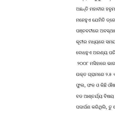
ଅଛନ୍ତି ମହାବୀର ହନୁମ
ମନେହୁଏ ଯେମିତି ତ୍ର
ପଞ୍ଚବଟୀରେ ଅବସ୍ଥାନ
କୂଟୀର ମଧ୍ୟରେ ସମୟ
ବୋଧହୁଏ ଅରଣ୍ୟ ପରିଭ
 ୨୦୦୮ ମସିହାରେ ଭ
ଉକ୍ତ ଗ୍ରାମରେ ୨.୫ ଏ
ଫୁଲ, ଫଳ ଓ କିଛି ଔଷଧ
ବଡ ଆଶ୍ଚର୍ଯ୍ୟ ବିଷୟ 
ପଦାର୍ପଣ କରିଥିଲି, ତୁ