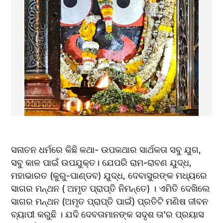
ସନାତନ ଧର୍ମରେ କିଛି କଥା- ଉପକଥାର ସାର୍ଥକତା ସବୁ ଯୁଗ, 
ସବୁ କାଳ ପାଇଁ ଉପଯୁକ୍ତ। ଯେପରି ରାମ-ରାବଣ ଯୁଦ୍ଧ, 
ମହାଭାରତ (କୁରୁ-ପାଣ୍ଡବ) ଯୁଦ୍ଧ, ଦେବାସୁରଙ୍କ ମଧ୍ୟରେ 
ସାଗର ମନ୍ଥନ ( ଅମୃତ ପ୍ରାପ୍ତି ନିମନ୍ତେ) । ଏମିତି ଦେଖିଲେ 
ସାଗର ମନ୍ଥନ (ଅମୃତ ପ୍ରାପ୍ତି ପାଇଁ) ପ୍ରତିଟି ମଣିଷ ଜୀବନ 
ବ୍ୟାପୀ କରୁଛି । ଯଦି ଦେବତାମାନଙ୍କ ସଦୃଶ ତା'ର ପ୍ରୟାସ 