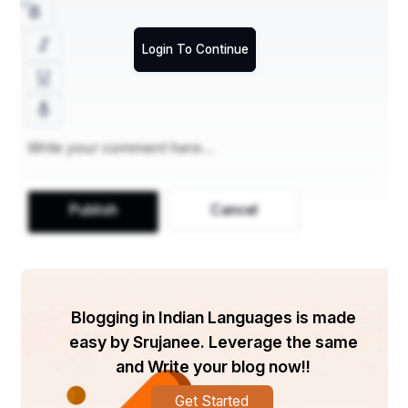
ସବୁଯୁଗରେ ଉତ୍ତମ ପଥ-ପ୍ରଦର୍ଶକ ଭୂମିକା ନିଭାଇବାରେ 
ସକ୍ଷମ ହୋଇଥାନ୍ତି ।
Login To Continue
ଭଗବାନ ଶ୍ରୀକୃଷ୍ଣ ଧୃତରାଷ୍ଟ୍ର, ଦୁର୍ଯ୍ୟୋଧନ ପ୍ରମୁଖଙ୍କୁ 
ସତ୍‌ମାର୍ଗରେ ଗତିକରିବା ପାଇଁ ଅନେକ ବୁଝାଇଥିଲେ। 
ପ୍ରଚେଷ୍ଟା କରିଥିଲେ ସେମାନଙ୍କୁ ସୁଧାରିବାକୁ, ବିନାଶରୁ 
ରୋକିବାକୁ। ହେଲେ କୁରୁ ଚୂଡ଼ାମଣି, ଖଳମତି ଦୁର୍ଯ୍ୟୋଧନ 
ଏହାକୁ ହସରେ ଉଡ଼ାଇ ଦେଇଥିଲେ। ଅନ୍ଧ ଧୃତରାଷ୍ଟ୍ର ମଧ୍ୟ 
ପୁତ୍ରମୋହରେ ଅନ୍ଧ ହୋଇ ତା'ର ଯାବତୀୟ ଦୁଷ୍କର୍ମକୁ 
ସ୍ଵୀକାର କରିନେଇଥିଲେ। ଫଳ କ'ଣ ହେଲା ତାହା ସମସ୍ତେ 
Publish
Cancel
ଜାଣନ୍ତି। 
Blogging in Indian Languages is made
easy by Srujanee. Leverage the same
and Write your blog now!!
Get Started