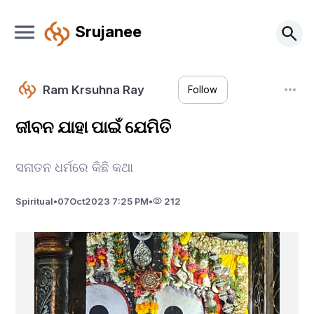
Srujanee
Ram Krsuhna Ray
Follow
ଜୀବନ ଯାହା ପାଇଁ ଯେମିତି
ସନାତନ ଧର୍ମରେ କିଛି କଥା
Spiritual
•
07
Oct
2023 7:25 PM
•
212