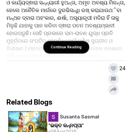
ଓ କାର୍ଯ୍ୟଦ୍ଵାରା ସନ୍ନ୍ୟାଗୀ ହୁଅନ୍ତା, ଅମୃତ ଅବଶ୍ୟ ମିଳନ୍ତା, 
ହେଲେ ଅନୈତିକ ମାର୍ଗରେ ଦୁରଭିସନ୍ଧି ରଖ୍ କରାଯାଉଥ‌ିବା 
ମନ୍ଥନ ଦ୍ବାରା ଅହଂକାର, ଈର୍ଷା, ଅସୂୟାରୂପୀ ମଦିରା ହିଁ ତାକୁ 
ମିଳୁଛି ଯାହାକୁ ପାନ କରିବା ଦ୍ଵାରା ପତନ ଅବଶ୍ୟମ୍ଭାବୀ 
ହୋଇପଡୁଛି। ସେହି ପ୍ରକାରେ ରାମ-ରାବଣ ଯୁଦ୍ଧ ପ୍ରତି 
ମୁହୂର୍ତ୍ତରେ ସଂଘଟିତ ହେଉଛି। ଯେଉଁ ମଣିଷ ସୁଗ୍ରୀବ ଓ 
Continue Reading
ବିଭୀଷଣ ( ମହତ୍ତ୍ଵକର୍ମା) ଙ୍କ ଭଳି ଭଗବାନଙ୍କ ପକ୍ଷରେ 
ରହି ଯୁଦ୍ଧ କରିବେ ସେ ବିଜୟୀ ହୋଇ ଭବସାଗର 
ପାରିହେବାରେ ସକ୍ଷମ ହେବେ, ରାକ୍ଷସରୂପୀ, ରାବଣସେନା 
24
ଭବସାଗରରେ ନିଜ ସତ୍ତା ହରାଇବେ । ଖାଲି ସେତିକି ନୁହେଁ; 
ବାରମ୍ବାର ନିଜ କର୍ମର ଫଳାନୁସାରେ ନିକୃଷ୍ଟତମ ଯୋନିରେ 
ଜନ୍ମ ହୋଇ ନର୍କରୂପୀ ଦୁଃଖ, ଯନ୍ତ୍ରଣା, ଯାତନା ଭୋଗ କରିବ 
।
Related Blogs
ଏହି ଭାବରେ ମହାଭାରତ ପ୍ରସଙ୍ଗର ଅବତାରଣା 
କରାଯାଇପାରେ। ଯେପରି ବୁଦ୍ଧି, ବିବେକ ମନୁଷ୍ୟକୁ ସତ୍ କର୍ମ 
Susanta Sasmal
କରିବା ଦିଗରେ ଅନୁପ୍ରେରିତ କରିଥାଏ ସେହି ପ୍ରକାରେ ଅନ୍ଧ 
'ଭକ୍ତ କନ୍ନପ୍ପା'
କାମନା-ବାସନା (କୁତ୍ସିତ ଇଚ୍ଛା) ତା'କୁ ମାନସିକ 
•
08
Aug
2026