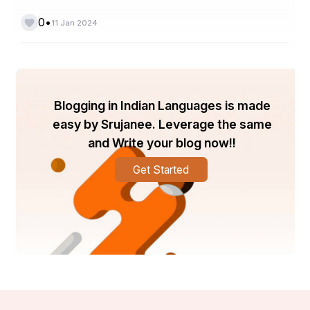
♦लक्षद्वीप
•
0
11 Jan 2024
1956 में , भारतीय राज्यों के पुनर्गठन के दौरान, प्रशासनिक 
उद्देश्यों के लिए लक्षद्वीप को मद्रास से अलग कर एक केन्द्र-
शासित प्रदेश के रूप में गठित किया गया। 1 नवम्बर 1973 के 
Blogging in Indian Languages is made
नया नाम अपनाने से पहले इस क्षेत्र को लक्कादीव-मिनिकॉय-
easy by Srujanee. Leverage the same
अमिनीदिवि के नाम से जाना जाता था।
and Write your blog now!!
Get Started
♦लक्षद्वीप के  पर्यटन स्थल
★
अगातीमिनीकॉयबांगरमकवरत्ती
 →  लक्षद्वीप का प्रवेश द्वार कहा 
जाता है  , अगाती एक आकर्षक द्वीप है , जो अपनी प्राकृतिक 
सुंदरता के लिए जाना जाता है । यहां आप सफेद रेतीले समुद्र के 