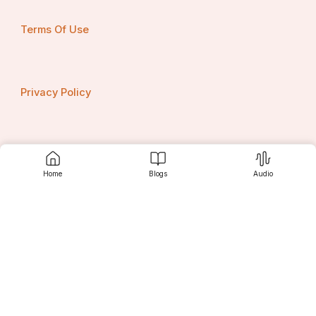
Terms Of Use
Privacy Policy
Contact us
Home
Blogs
Audio
Srujanee
Discover
लक्षद्वीप के विशेष लोकप्रिय व्यंजन