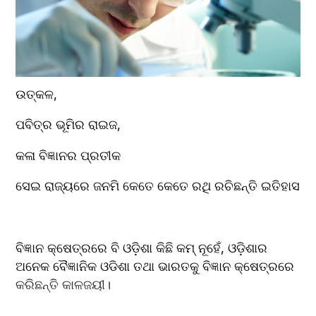
ଉତ୍କଳ,
ପବିତ୍ର ଭୂମିର ରାଇଜ,
କଳା ବିଜ୍ଞାନର ପ୍ରତୀକ
ସେଇ ରାଜ୍ୟରେ ଜନମି କେତେ କେତେ ରଥି ରଚିଛନ୍ତି ଇତିହାସ
ବିଜ୍ଞାନ କ୍ଷେତ୍ରରେ ବି ଓଡ଼ିଶା କିଛି କମ୍ ନୂହେଁ, ଓଡ଼ିଶାର 
ଅନେକ ବୈଜ୍ଞାନିକ ଓଡିଶା ତଥା ଭାରତକୁ ବିଜ୍ଞାନ କ୍ଷେତ୍ରରେ 
କରିଛନ୍ତି କାଳଜୟୀ।