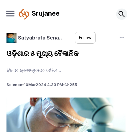
Srujanee
Satyabrata Sena…
Follow
ଓଡ଼ିଶାର ୫ ମୁଖ୍ୟ ବୈଜ୍ଞାନିକ
ବିଜ୍ଞାନ କ୍ଷେତ୍ରରେ ଓଡିଶା..
Science
•
10
Mar
2024 4:33 PM
•
255