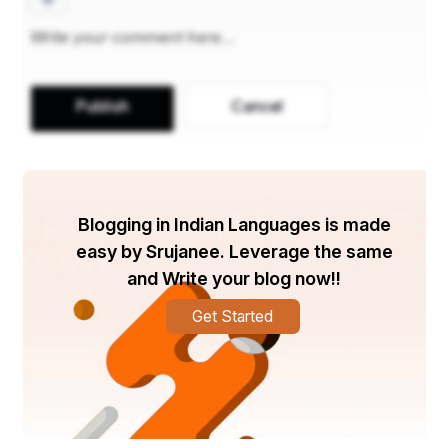
Publish
Cancel
୧୯୨୪ ମସିହା ଫେବୃଆରୀ ୨୭ ତାରିଖରେ ଓଡିଶାର ଭଦ୍ରକ 
Blogging in Indian Languages is made
ଜିଲ୍ଲାର ବାସୁଦେବପୁର ବ୍ଲକ୍ ବୈକୁଣ୍ଠପୁର ଗ୍ରାମରେ 
easy by Srujanee. Leverage the same
ଜନ୍ମଗ୍ରହଣ କରିଥିଲେ ଡା. ଗୋପିନାଥ ପାଣିଗ୍ରାହୀ। ସେ 
and Write your blog now!!
ଜଣେ ଓଡ଼ିଶାର ନାମି ଦାମୀ ଉଦ୍ଭିଦ ବୈଜ୍ଞାନିକ ଭାବରେ ଖୁବ୍ 
Get Started
ଜଣା ଶୁଣା। ୧୯୫୪ ମସିହାରେ ସେ ନିଜ ପି. ଏଚ୍.ଡି ଲିଡ 
ବିଶ୍ୱବିଦ୍ୟାଳୟ ରେ କୋଷ-ଗୁଣସୂତ୍ର ବିଷୟରେ ଡକ୍ଟରେଟ 
ଉପାଧି ହାସଲ କରିଥିଲେ। ସେ ଉଦ୍ଭିଦ ବିଜ୍ଞାନ କ୍ଷେତ୍ରରେ 
ଅନେକ ଗୁଡ଼ାଏ ଅନୁସନ୍ଧାନ ପ୍ରକାଶିତ କରିଥିଲେ । ସେ 
ମଧ୍ୟ ବହୁ ବୈଜ୍ଞାନିକ ସଂସ୍ଥା ପକ୍ଷରୁ ପୁରସ୍କାର ଏବଂ 