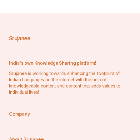
ସମ୍ମାନିତ ହୋଇଥିଲେ। ତାଙ୍କ ଅବଦାନ ବିଜ୍ଞାନ କ୍ଷେତ୍ରରେ 
ଅନେକ ଗୁରୁତ୍ୱପୂର୍ଣ୍ଣ ଭୂମିକା ଗ୍ରହଣ କରିଛି। ଓଡ଼ିଶାର 
ଉଦ୍ଭିଦ ଜଗତ ସହ ସେ ଭାରତର ବୃକ୍ଷଲତା ଏବଂ ସବୁଜ 
ଜଗତକୁ ବିଶ୍ଵଦରବାରରେ ପହଞ୍ଚାଇ ପାରିଛନ୍ତି। ୨୦୦୪ 
ମସିହାରେ ଡିସେମ୍ବର ୨୩ ତାରିଖରେ ସେ ଇହଧାମ ତ୍ୟାଗ 
Srujanee
କରିଥିଲେ ଯାହା ବିଜ୍ଞାନ ଜଗତ ପାଇଁ ଏକ ଶୋକର ବିଷୟ।
India's own Knowledge Sharing platform!
(୨) ଡଃ. କୁଳମଣି ପରିଡା:
Srujanee is working towards enhancing the footprint of
Indian Languages on the Internet with the help of
knowledgeable content and content that adds values to
individual lives!
Company
About Srujanee