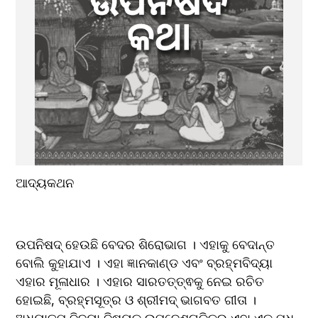
ଆଦ୍ୟକଥନ
ଉପନିଷଦ୍ ହେଉଛି ବେଦର ଶିରୋଭାଗ । ଏହାକୁ ବେଦାନ୍ତ 
ବୋଲି କୁହାଯାଏ । ଏହା ଜ୍ଞାନକାଣ୍ଡ ଏବଂ ବ୍ରହ୍ମବିଦ୍ୟା 
ଏହାର ମୂଳାଧାର । ଏହାର ସାରତତ୍ତ୍ଵକୁ ନେଇ ରଚିତ 
ହୋଇଛି, ବ୍ରହ୍ମସୂତ୍ର ଓ ଶ୍ରୀମଦ୍ ଭାଗବତ ଗୀତା । 