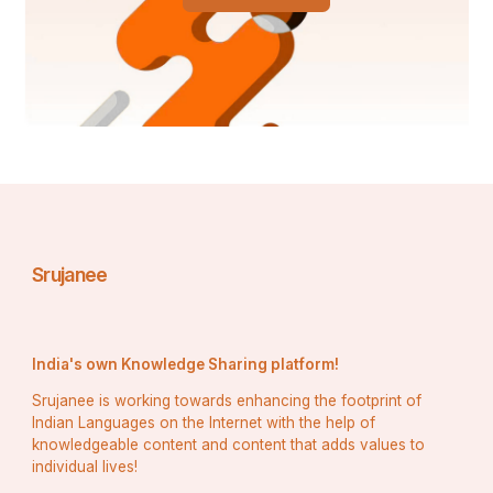
ହୋଇଛି । ମନ୍ତ୍ରଗୁଡ଼ିକର ମୌଳିକତା, ଅନୁବାଦ ମଧ୍ୟରେ 
ହୁଏତ ବିରୋଳ ଭାବରେ ବିସ୍ତାରିତ ହୋଇ ନପାରେ, ତଥାପି 
ତାହା ଚିନ୍ତନ ସ୍ତରରେ ଆଲୋଡ଼ନ ସୃଷ୍ଟି କରିବାରେ ସହାୟକ 
ହୋଇଥାଏ ।
ଅନୁଧ୍ୟାନରୁ ଜଣାଯାଇଛି, ସପ୍ତଦଶ ଶତାବ୍ଦୀରେ ଦିଲ୍ଲୀର 
ବାଦଶାହା ଶାହାଜାହାନଙ୍କ ପୁତ୍ର, ବାଛି ବାଛି କେତୋଟି 
ଉପନିଷଦ ପାର୍ଶୀ ଭାଷାରେ ଅନୁବାଦ କରିଥିଲେ । 
Srujanee
ଶଙ୍କରାଚାର୍ଯ୍ୟ ନବମ ଶତାବ୍ଦୀରେ କେତୋଟି ମୁଖ୍ୟ 
ଉପନିଷଦର ବ୍ୟାଖ୍ୟା କରି ଏହାକୁ ଅଧ‌ିକ ଲୋକପ୍ରିୟ ଓ 
ପଠନୀୟ କରିଥିଲେ । ଉପନିଷଦ ଗୁଡ଼ିକ କୌଣସି ଏକ ନିର୍ଦିଷ୍ଟ 
ସମୟରେ ରଚିତ ହୋଇ ନଥିଲା । ଏହା ପଛରେ ଅଛି ହଜାର 
India's own Knowledge Sharing platform!
ହଜାର ବର୍ଷର ସାରସ୍ଵତ ତପଃସିଦ୍ଧି ।
Srujanee is working towards enhancing the footprint of
Indian Languages on the Internet with the help of
knowledgeable content and content that adds values to
individual lives!
ଅଧିକାଂଶ ଉପନିଷଦର ଶ୍ଳୋକଗୁଡ଼ିକ ପଦ୍ୟାତ୍ମକ ହେଲେ 