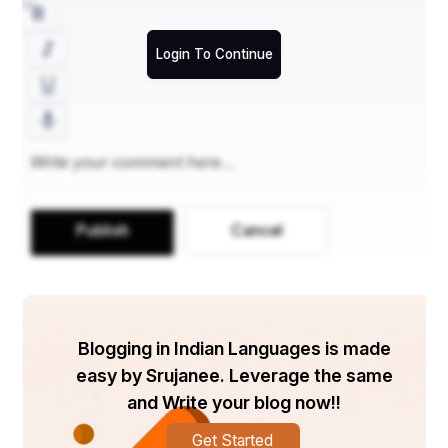
ବୃଷଭ ଉପରେ ବସି
ଇଚ୍ଛାଧାରୀ ସର୍ପ ମନ୍ଦିରେ ନାଚିବେ
Login To Continue
ସର୍ପଗନ୍ଧା ଫୁଲ ଖୋସି
ଉମାକାନ୍ତ ମହେଶ୍ୱର
ତାଣ୍ଡବ ରଚିବେ ରଜନୀର ଅର୍ଦ୍ଧେ
ହୋଇ ସିଏ ନିରାକାର
Publish
Cancel
ପୂଜି ନ ଜାଣଇ ମାଗି ନ ଜାଣଇ
Blogging in Indian Languages is made
କରୁଛି କେବଳ ଅଳି
easy by Srujanee. Leverage the same
ନିର୍ବୋଧ ସନ୍ତାନ ତୁମ ସତ୍ୟବ୍ରତ
and Write your blog now!!
ବସେ ଘିଅ ଦୀପ ଜାଳି
Get Started