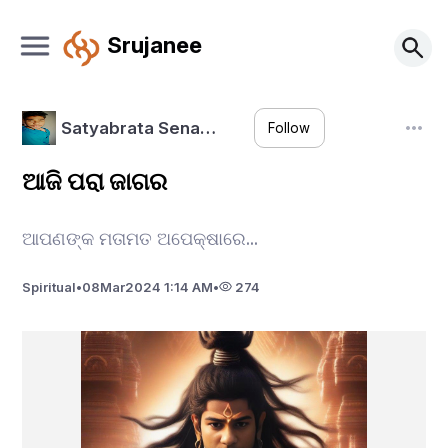
Srujanee
Satyabrata Sena…
Follow
ଆଜି ପରା ଜାଗର
ଆପଣଙ୍କ ମତାମତ ଅପେକ୍ଷାରେ...
Spiritual
•
08
Mar
2024 1:14 AM
•
274