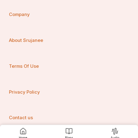
କରୁଥିବି ପୂଜା ଅର୍ଚ୍ଚନା
Company
             ~ ସତ୍ୟବ୍ରତ ସେନାପତି
About Srujanee
Terms Of Use
Privacy Policy
Contact us
Home
Blogs
Audio