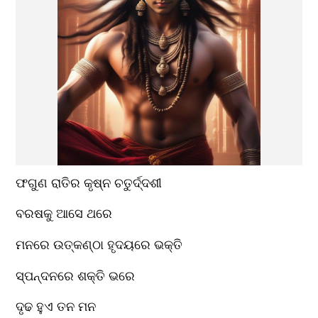
ଫଗୁଣ ରାତିର କୃଷ୍ନ ଚତୁର୍ଦ୍ଦଶୀ
ବରଷକୁ ଆସେ ଥରେ
ମନରେ ଉତ୍କଣ୍ଠା ହୃଦୟରେ ଭକ୍ତି
ସ୍ପନ୍ଦନରେ ଶକ୍ତି ଭରେ
ଦୃଢ ହୁଏ ତନ ମନ