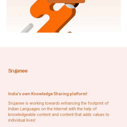
ଜପି ମନ୍ତ୍ର ପଞ୍ଚାକ୍ଷରି
ଓମ୍ ନମଃ ଶିବାୟ ନାଦ କରି ଆଜି
ନର୍କରୁ ଯିବି ମୁଁ ତରି
ଉଜାଗର ରହି ଜାଗର ଜାଳିବି
Srujanee
କରି ଆଜି ଉପବାସ
ମା ଅମ୍ବିକାଙ୍କୁ ସଙ୍ଗେ ଘେନି କରି
India's own Knowledge Sharing platform!
ମନ ମନ୍ଦିରେ ମୋ ଆସ
Srujanee is working towards enhancing the footprint of
ମନରେ ନ ରଖି କାମନା
Indian Languages on the Internet with the help of
knowledgeable content and content that adds values to
individual lives!
ଭକତି ଭୋଗରେ ଶ୍ରଦ୍ଧା ଧୂପ ଦେଇ