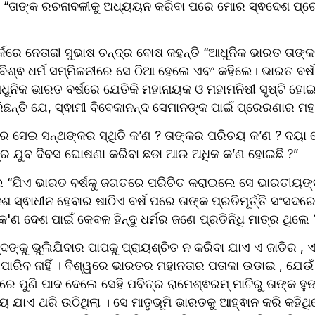
୍ତି “ତାଙ୍କ ରଚନାବଳୀକୁ ଅଧ୍ୟୟନ କରିବା ପରେ ମୋର ସ୍ଵଦେଶ ପ୍ରେ
୍କରେ ନେତାଜୀ ସୁଭାଷ ଚନ୍ଦ୍ର ବୋଷ କହନ୍ତି “ଆଧୁନିକ ଭାରତ ତାଙ୍କର 
“ବିଶ୍ଵ ଧର୍ମ ସମ୍ମିଳନୀରେ ସେ ଠିଆ ହେଲେ ଏବଂ କହିଲେ। ଭାରତ ବର୍ଷ 
ୁନିକ ଭାରତ ବର୍ଷରେ ଯେତିକି ମହାନାୟକ ଓ ମହାମନିଷୀ ସୃଷ୍ଟି ହୋଇଛ
ନ୍ତି ଯେ, ସ୍ଵାମୀ ବିବେକାନନ୍ଦ ସେମାନଙ୍କ ପାଇଁ ପ୍ରେରଣାର ମ
ରେ ସେଇ ସନ୍ଥଙ୍କର ସ୍ଥିତି କ’ଣ ? ତାଙ୍କର ପରିଚୟ କ’ଣ ? ଦୟା ଦ
ାତ୍ର ଯୁବ ଦିବସ ଘୋଷଣା କରିବା ଛଡା ଆଉ ଅଧିକ କ’ଣ ହୋଇଛି ?” 
େ “ଯିଏ ଭାରତ ବର୍ଷକୁ ଜଗତରେ ପରିଚିତ କରାଇଲେ ସେ ଭାରତୀୟଙ୍
ସ୍ଵାଧୀନ ହେବାର ଷାଠିଏ ବର୍ଷ ପରେ ତାଙ୍କ ପ୍ରତିମୂର୍ତ୍ତି ସଂସଦ
କ'ଣ ଦେଶ ପାଇଁ କେବଳ ହିନ୍ଦୁ ଧର୍ମର ଜଣେ ପ୍ରତିନିଧି ମାତ୍ର ଥିଲେ 
ଦଙ୍କୁ ଭୁଲିଯିବାର ପାପକୁ ପ୍ରାୟଶ୍ଚିତ ନ କରିବା ଯାଏ ଏ ଜାତିର , 
ାରିବ ନାହିଁ । ବିଶ୍ୱରେ ଭାରତର ମହାନତାର ପତାକା ଉଡାଇ , ଯେଉଁ ଦ
ିରେ ପୁଣି ପାଦ ଦେଲେ ସେହି ପବିତ୍ର ରାମେଶ୍ଵରମ୍ ମାଟିରୁ ତାଙ୍କ ହୁ
ୟ ଯାଏ ଥରି ଉଠିଥିଲା । ସେ ମାତୃଭୂମି ଭାରତକୁ ଆହ୍ଵାନ କରି କହିଥିଲ