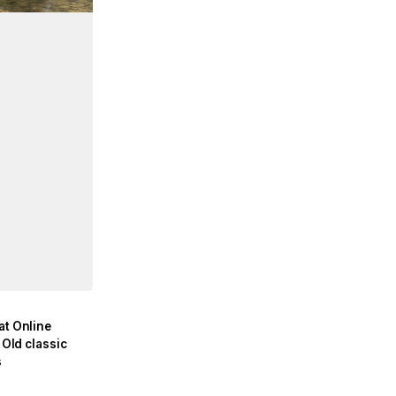
at Online
a Old classic
s