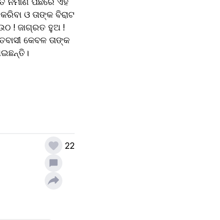
 ନିର୍ମାଣ ପଛରେ ଏହି 
ରିବା ଓ ତାଙ୍କ ବିରାଟ 
 ! ଜାଗ୍ରତ ହୁଅ ! 
ତବାସୀ କେବଳ ତାଙ୍କ 
ଇଛନ୍ତି।
22