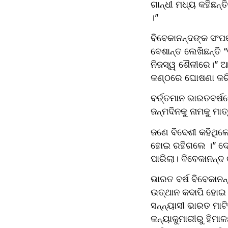
ଗାନ୍ଧୀ ମଧ୍ୟ କହିଛନ
।” 
ବିବେକାନନ୍ଦଙ୍କ ସଂପର
ବେଶାନ୍ତ ଲେଖିଛନ୍ତି 
ନିଜସ୍ୱ ଶୈଳୀରେ।” ଆଧ
କଣ୍ଠରେ ଘୋଷଣା କରିଛ
ବର୍ତ୍ତମାନ ଭାରତବର୍ଷ
ଜନ୍ମଦିନକୁ ନାମକୁ ମ
ଜଣେ ବିଦେଶୀ କହିଥିଲ
ହୋଇ ରହିଗଲେ ।” ଦେଶ 
ପାରିଲା। ବିବେକାନନ୍ଦ 
ଭାରତ ବର୍ଷ ବିବେକାନନ୍
ଉତ୍ଥାନ କଦାପି ହୋଇ ପ
ସନ୍ନ୍ୟାସୀ ଭାରତ ମାଟ
କନ୍ୟାକୁମାରୀରୁ ହିମାଳ