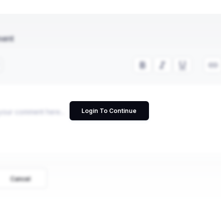
ment
Login To Continue
Cancel