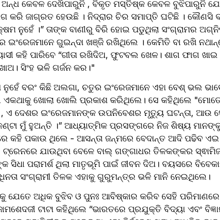
ଅନ୍ଧ କେବଳ ଦେଖିପାରୁନି , ବିକୃତ ମସ୍ତିଷ୍କ କେବଳ ବୁଝିପାରୁନି ଯେ
ଗ କରି ଜାଗ୍ରତ ହେଉଛି । ନିଦ୍ରାର ଚିର ସମାପ୍ତି ଘଟିଛି । କୌଣସି ବ
ଷମ ନୁହେଁ ।” ତାଙ୍କ ବାଣୀରୁ ବିରି ହୋଇ ପଡୁଥିଲା ସଂଗ୍ରାମର ଅଗ୍ନି
 ଇଂରେଜମାନେ ଗୁଇନ୍ଦା ଖଞ୍ଜି ରଖିଥିଲେ । କେମିତି ବା ରଖି ନଥାନ୍
୍ୟାସୀ କହି ପାରିବେ “ଗୀତା ରଖିଦିଅ, ଫୁଟବଲ ଖେଳ। ଶାଗ ଫାଗ ଖାଇ
 ଖାଅ। ସିଂହ ଭଳି ଗର୍ଜନ କର।"
 ନୁହେଁ ବରଂ କିଛି ଅଲଗା, ଚତୁର ଇଂରେଜମାନେ ଏହା ବେଶ୍ ଭଲ ଭାବେ
ିଜୀ ଏକଥାକୁ ଖୋଲା ଖୋଲି ପ୍ରକାଶ କରିଥିଲେ। ସେ କହିଥିଲେ "ମୋତ
୍ତି , ଏ ଦେଶର ଇଂରେଜମାନଙ୍କ ଉପନିବେଶର ମୃତ୍ୟୁ ଘଟନ୍ତା, ଆଉ ସ
୍ଟା ମୁଁ ହୁଅନ୍ତି ।” ଆଧ୍ୟାତ୍ମିକ ପ୍ରସଙ୍ଗରେ ନିଜ ଶିଷ୍ୟ ମାନଙ୍କୁ
 ଟ୍ରେନରେ ଯାଉଥିବା ବେଳେ ବାଲ୍ ଗଙ୍ଗାଧର ତିଳକଙ୍କର ସ୍ଵାମିଜ
ଙ୍କ ସିଧା ପରାମର୍ଶ ଥିଲା ମାତୃଭୂମି ପାଇଁ ଜୀବନ ଦିଅ। ବୟସରେ ବିବେକ
ାଧିନତା ସଂଗ୍ରାମୀ ତିଳକ ଏହାକୁ ଗୁରୁମନ୍ତ୍ର ଭଳି ମାନି ନେଇଥିଲେ। 
୍କୁ ଯେତେ ଅଧିକ ବୁଝିବ ଓ ପୁନଃ ଆବିଷ୍କାର କରିବ ସେହି ପରିମାଣରେ
ାମଶେଦଜୀ ଟାଟା କହିଥିଲେ “ଭାରତରେ ପ୍ରଯୁକ୍ତି ବିଦ୍ୟା ଏବଂ ବିଜ୍ଞା