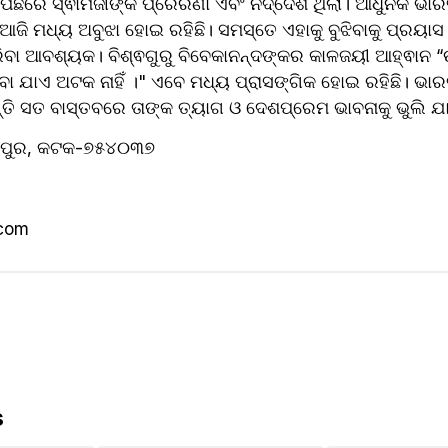
 ପଛରେ ସ୍ଵାମିଜୀଙ୍କ ପ୍ରେରଣା ଏବଂ ନିର୍ଦ୍ଦେଶ ଥିଲା। ଆଧୁନିକ ଭାରତ
ଆଜି ମଧ୍ୟ ଅବୁଝା ହୋଇ ରହିଛି। ସମସ୍ତେ ଏହାକୁ ବୁଝିବାକୁ ପ୍ରୟାସ କ
ବା ଆବଶ୍ୟକ। ବିଶ୍ଵଗୁରୁ ବିବେକାନନ୍ଦଙ୍କର କାଳଜୟୀ ଆହ୍ଵାନ “ଉଠ
ା ଯାଏ ଅଟକ ନାହିଁ ।" ଏବେ ମଧ୍ୟ ପ୍ରାସଙ୍ଗିକ ହୋଇ ରହିଛି। ଭାର
ତି ସତ ବାସ୍ତବରେ ତାଙ୍କ ତ୍ୟାଗ ଓ ଦେଶପ୍ରେମ ଭାବନାକୁ ଭୁଲି ଯା
ାନପୁର, କଟକ-୭୫୪୦୩୭
.com
s