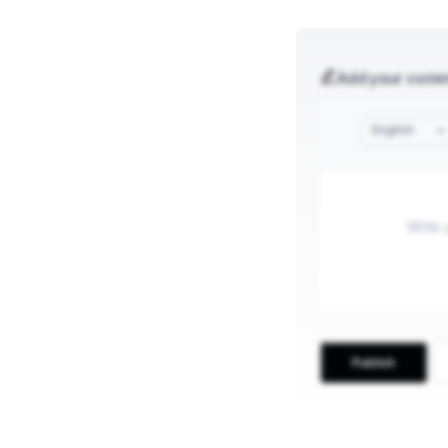
Add your com
English
Publish