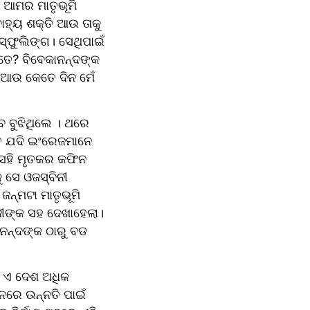
 ଆମର ମାତୃଭୂମି 
ାହ୍ୟ ଶକ୍ତି ଆଉ ତାକୁ 
ସ୍ଫୁଲିଙ୍ଗ। ସେଥିପାଇଁ 
ତେ? ବିବେକାନନ୍ଦଙ୍କ 
 ଆଉ କେତେ ଦିନ ମେଁ 
 ବୁଝିଥିଲେ । ଥରେ 
େ ଯଦି ଇଂରେଜମାନେ 
େହି ମୃତକର କଫିନ 
 ସେ ଓଜସ୍ବିନୀ 
ୀଙ୍କ ସହ ଦେଖାହେଲା। 
ାନନ୍ଦଙ୍କ ଠାରୁ ବଡ 
 ଏ ଦେଶ ଅଧିକ 
ନରେ ଉନ୍ନତି ପାଇଁ 