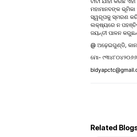
ଟାଟା ଯାହା କରିଛି ଏହା
ମହାମାନବଙ୍କ ଭୂମିକା 
ସ୍ୱରୂପକୁ ସ୍ମରଣ କରି
ଲକ୍ଷ୍ୟରେ ନ ପହଞ୍ଚିବ
ଜୟନ୍ତୀ ପାଳନ କରୁଛନ୍
@ ଅଢ଼େଇଗୁଣ୍ଡି, କ
ମୋ- ୯୩୪୮୦୪୨୦୬୬
bidyapctc@gmail
Related Blog