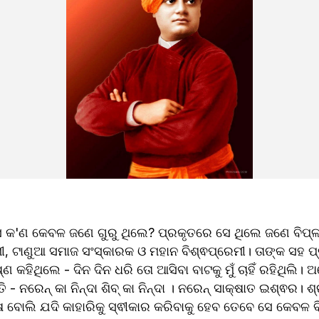
େ କ'ଣ କେବଳ ଜଣେ ଗୁରୁ ଥିଲେ? ପ୍ରକୃତରେ ସେ ଥିଲେ ଜଣେ ବିପ୍ଳବୀ
, ଟାଣୁଆ ସମାଜ ସଂସ୍କାରକ ଓ ମହାନ ବିଶ୍ଵପ୍ରେମୀ। ତାଙ୍କ ସହ ପ
ଷ୍ଣ କହିଥିଲେ - ଦିନ ଦିନ ଧରି ତୋ ଆସିବା ବାଟକୁ ମୁଁ ଚାହିଁ ରହିଥିଲି।
ି - ନରେନ୍ କା ନିନ୍ଦା ଶିବ୍ କା ନିନ୍ଦା । ନରେନ୍ ସାକ୍ଷାତ ଇଶ୍ଵର। ଶ
 ବୋଲି ଯଦି କାହାରିକୁ ସ୍ଵୀକାର କରିବାକୁ ହେବ ତେବେ ସେ କେବଳ ବି