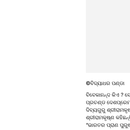
©ବିଦ୍ୟାଧର ପଣ୍ଡା
ବିବେକାନନ୍ଦ କିଏ ? ସ
ପ୍ରଚଣ୍ଡ ଦେଶପ୍ରେମୀ
ଦିବ୍ୟଗୁରୁ ଶ୍ରୀରାମକୃ
ଶ୍ରୀରାମକୃଷ୍ଣ କହିଛନ୍ତ
“ଭାରତର ପ୍ରାଣ ପୁରୁଷ