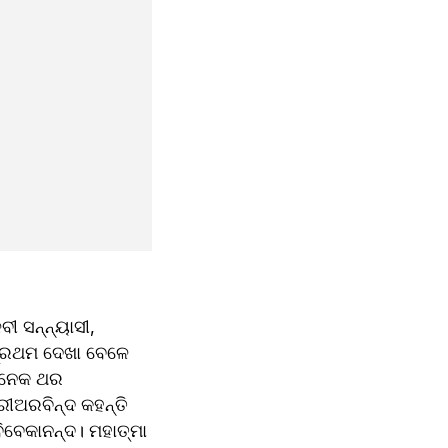
 ସନ୍ନ୍ୟାସୀ, 
୍ରଥମ ଦେଖା ବେଳେ 
 ଅନେକ ଥର 
୍ରୀଅରବିନ୍ଦ କହନ୍ତି 
ବେକାନନ୍ଦ। ମହାତ୍ମା 