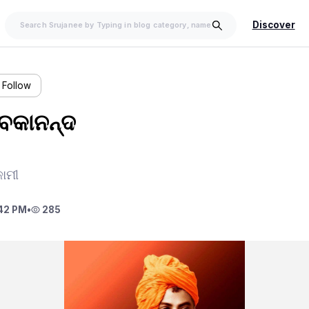
Discover
Follow
ବେକାନନ୍ଦ
କାମୀ
42 PM
•
285