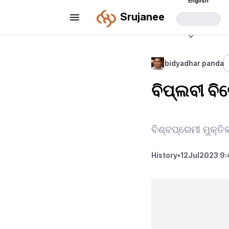
English
Srujanee
bidyadhar panda
ବିପ୍ଲବୀ ବି
ବିଶ୍ବପ୍ରେମୀ ମୁକ୍ତି
History
•
12
Jul
2023 9: