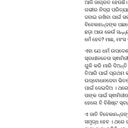
ଆଜି ଜାଗ୍ରତ ହେଉଛି। 
ଗଭୀର ନିଦ୍ରା ପରିତ୍ୟା
ଦବାଇ ରଖିବା ପାଇଁ ସକ୍
ବିବେକାନନ୍ଦଙ୍କ ପଛରେ
ଛଡ଼ା ଆଉ କେଉଁ ସନ୍ନ
ମେଁ ହେବ? ମାଛ, ମାଂସ
ଏହା ଯେ ଧର୍ମ ଉପଦେଶ
ସ୍ବାଧୀନଚେତା ସ୍ଵାମ
ଗୁଳି କରି ମାରି ଦିଅନ
ତିଆରି ପାଇଁ ପ୍ରଥମ କଣ
ଉଦ୍‌ବୋଧନଦେବା ଭିତରେ କହି ପକାଉ ଥିଲେ - ଆସନ୍ତା ଜନ୍ମରେ ବେଦାନ୍ତ ଆଦି ପଢିବ ଏଇ ଜନ୍ମଟା ମାତୃଭୂମି 
ପାଇଁ ଦେଇଦିଅ । ଥରେ
ତାଙ୍କ ପାଇଁ ସ୍ଵାମିଜୀ
ହେଲେ ବି ବିଶିଷ୍ଟ ସ୍ବ
ଏ ଜାତି ବିବେକାନନ୍ଦଙ
ସମୃଦ୍ଧ ହେବ । ଥରେ ଜ