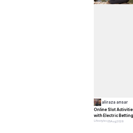
aliraza ansar
Online Slot Activitie
with Electric Betti
Lifestyle
•
05
Aug
2026