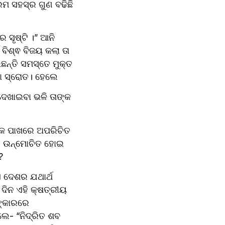
ମ ସହସ୍ର ଗୁଣ ବଢିଛି 
ସୃଷ୍ଟି ।” ଆନି 
ବିଶ୍ଵ ବିଜୟ କଲା ତା 
ନ୍ତି ସମସ୍ତେ ମୁକ୍ତ 
ହା ସ୍ରୋତ। ହେଲେ
େଖାଇବା ଭଳି ତାଙ୍କ 
କ ପାଖରେ ଅପରିଚିତ 
ରେ ଉନ୍ମୋଚିତ ହୋଇ 
? 
ଏ ଦେଶର ଯଥାର୍ଥ 
ିନ ଏହି କ୍ଷତ୍ରୀୟ 
ଙ୍କାରରେ 
େ- “ନିଦ୍ରିତ ଶବ 