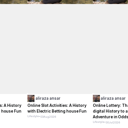
aliraza ansar
aliraza ansar
s: A History
Online Slot Activities: A History
Online Lottery: Th
ng house Fun
with Electric Betting house Fun
digital History to 
Lifestyle
•
Adventure in Odd
03
Aug
2026
Lifestyle
•
30
Jul
2026