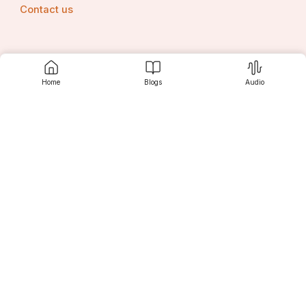
Contact us
Srujanee
Home
Blogs
Audio
Discover
For Readers
For Writers
Editor