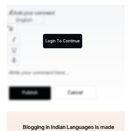
Add your comment
English
Login To Continue
ଓଡ଼ିଆ ଖାଦ୍ୟ ସମ୍ପର୍କରେ ଆଲୋଚନା କରିବା ଓ ପଖାଳକୁ ବାଦ 
ଦେଇଦେବା ଏହା ଅସମ୍ଭବ।ଓଡ଼ିଆ ଜାତିର ଯଦି ଏକ 
Publish
Cancel
ପ୍ରତୀକାତ୍ମକ ଖାଦ୍ୟ ଥାଏ ତାହା ହେଉଛି ପଖାଳ। ଓଡ଼ିଶା ର 
ପୁରାତନ ଉଡ୍ର ନାମରୁ ଏହା ଜଣାଯାଏ ଯେ ଏହା ଏକ କୃଷି 
ପ୍ରଧାନ ରାଜ୍ୟ ଥିଲା ଯେଉଁଠି ଅଧିକାଂଶ କୃଷକ ହିଁ ବସବାସ 
କରୁଥିଲେ। ଆଉ ଏହା କହିବା ଅନାବଶ୍ୟକ କି ଏଠାରେ ଗରମ 
ବି ଅଧିକ ଅନୁଭୂତ ହୁଏ ସାଧାରଣ ରେ। ତେଣୁ ସେମାନଙ୍କୁ 
Blogging in Indian Languages is made