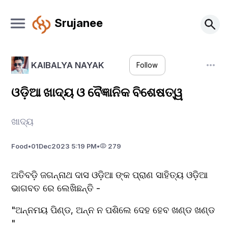
Srujanee
KAIBALYA NAYAK
Follow
ଓଡ଼ିଆ ଖାଦ୍ୟ ଓ ବୈଜ୍ଞାନିକ ବିଶେଷତ୍ୱ
ଖାଦ୍ୟ
Food
•
01
Dec
2023 5:19 PM
•
279
ଅତିବଡ଼ି ଜଗନ୍ନାଥ ଦାସ ଓଡ଼ିଆ ଙ୍କ ପ୍ରାଣ ସାହିତ୍ୟ ଓଡ଼ିଆ 
ଭାଗବତ ରେ ଲେଖିଛନ୍ତି -
"ଅନ୍ନମୟ ପିଣ୍ଡ, ଅନ୍ନ ନ ପଶିଲେ ଦେହ ହେବ ଖଣ୍ଡ ଖଣ୍ଡ 
"