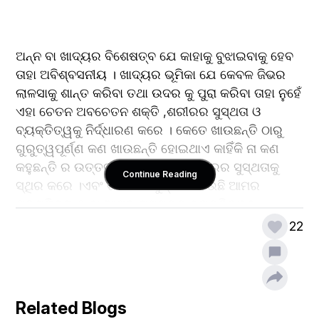
ଅନ୍ନ ବା ଖାଦ୍ୟର ବିଶେଷତ୍ବ ଯେ କାହାକୁ ବୁଝାଇବାକୁ ହେବ 
ତାହା ଅବିଶ୍ବସନୀୟ । ଖାଦ୍ୟର ଭୂମିକା ଯେ କେବଳ ଜିଭର 
ଲାଳସାକୁ ଶାନ୍ତ କରିବା ତଥା ଉଦର କୁ ପୁରା କରିବା ତାହା ନୁହେଁ 
ଏହା ଚେତନ ଅବଚେତନ ଶକ୍ତି ,ଶରୀରର ସୁସ୍ଥତା ଓ 
ବ୍ୟକ୍ତିତ୍ୱକୁ ନିର୍ଦ୍ଧାରଣ କରେ । କେତେ ଖାଉଛନ୍ତି ଠାରୁ 
ଗୁରୁତ୍ୱପୂର୍ଣ୍ଣ କଣ ଖାଉଛନ୍ତି ହୋଇଥାଏ କାହିଁକି ନା କଣ 
କହୁଛନ୍ତି ର ଉତ୍ତର ଆପଣଙ୍କର ଶରୀରେର ସୁସ୍ଥତାକୁ 
Continue Reading
ସ୍ଥିର କରେ ।ଏବଂ ଶରୀରର ସୁସ୍ଥତା ହେଉଛି ଆମର 
ପ୍ରାଥମିକତା ଯାହା ଆମର ସମଗ୍ରକୁ ବ୍ୟକ୍ତିତ୍ୱକୁ 
ପ୍ରଭାବିତ କରେ ।
22
ପ୍ରତ୍ୟେକ ଜାତି ର ଏକ ସ୍ୱତନ୍ତ୍ର ଖାଦ୍ୟ ପ୍ରକାର ଥାଏ 
ଯାହାକୁ ନେଇ ସେ ଗର୍ବ କରେ , ନିଜର ପରିଚୟ ଖୋଜି ପାଏ ଓ 
Related Blogs