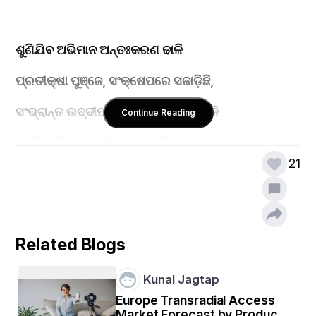
ଶୁଣିଯିବ ଅଭିମାନ ଅନ୍ତଃକରଣ ଢାଳି
ପ୍ରତୀକ୍ଷା ପୁଞ୍ଜେ, ସଂକ୍ଷେପରେ ସଜାଡ଼ିଛି,
ସଂଭ୍ରାନ୍ତ ଉଦ୍ଦୀପନା ମରୁଦ୍ବୀପର ସମ୍ଭାଳି
Continue Reading
ସ୍ଥିତି ଶୁଣିବ, ମରୀଚିକା ପଠେଇଛି,
21
ଶୁଖିଲା ନୟନ ତୁମର ,ସମ୍ପୂର୍ଣ ଦିଶେନା 
ଅଶ୍ରୁ ସିଞ୍ଚିବ,ହୃଦ ବେଦନା ଢାଳିଛି ,
Related Blogs
ମଳୟର ଦୁଷ୍ଟାମୀ ଶୀତ ଶିଶିର ବଢାଏ 
Kunal Jagtap
ସମ୍ଭାଳିବ ହୃଦକୁ, ବିରହ ବୁଣିଛି,
Europe Transradial Access
Market Forecast by Product