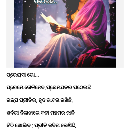
ପ୍ରେୟସୀ ଗୋ...
ପ୍ରେମେ ତୋଳିନେବ,ପ୍ରେମପତର ପଠେଇଛି 
ଗଳ୍ପ ପ୍ରୀତିର, ହୃଦ ଭାବନା ରଖିଛି,
ଶର୍ବରୀ ନିଜାଝାରେ ବତୀ ମହମର ଜାଳି
ଚିଠି ଖୋଲିବ ; ପ୍ରୀତି କବିତା ଲେଖିଛି,