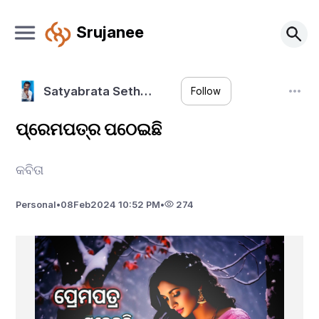
Srujanee
Satyabrata Seth…
Follow
ପ୍ରେମପତ୍ର ପଠେଇଛି
କବିତା
Personal
•
08
Feb
2024 10:52 PM
•
274