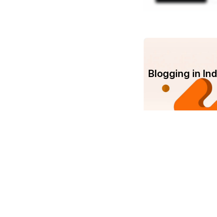
Blogging in I
Com
Srujanee