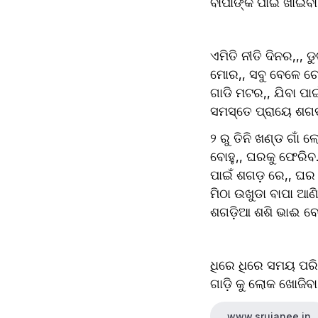
ବାପାଙ୍କ ପାଇଁ ଖାଇବ
ଏମିତି ନୀତି ଦିନର,,, 
ମୋର,, ସବୁ ବେଳେ ଚେଇଁ
ଗାଡି ମଟର,, ଯିବା ପାଇଁ
ସମସ୍ତେ ପ୍ରାୟେ ଶଗଡ,
୨ ରୁ ତିନି ଖଣ୍ଡ ଗାଁ 
ବୋହୁ,, ଘରକୁ ଫେରିବ..
ପାଇଁ ଶଗଡ଼ ରେ,, ଘର 
ମିଠା ଉଖୁଡା ବାପା ଆଣିବ
ଶଗଡ଼ିଆ ଶଶି ଭାଈ ବୋଲ
ଧିରେ ଧିରେ ସମୟ ପରିବର୍
ଗାଡ଼ି କୁ ଲୋକ ଖୋଜିବ
www.srujanee.in