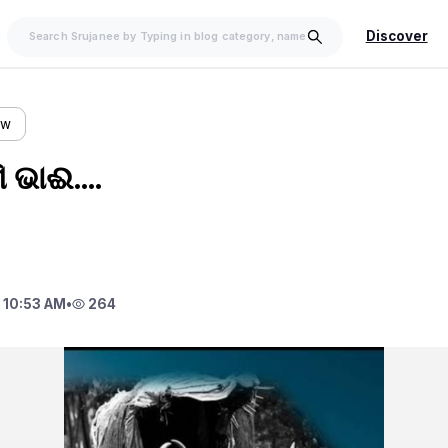
Discover
ow
 ଭାଈ....
 10:53 AM
•
264