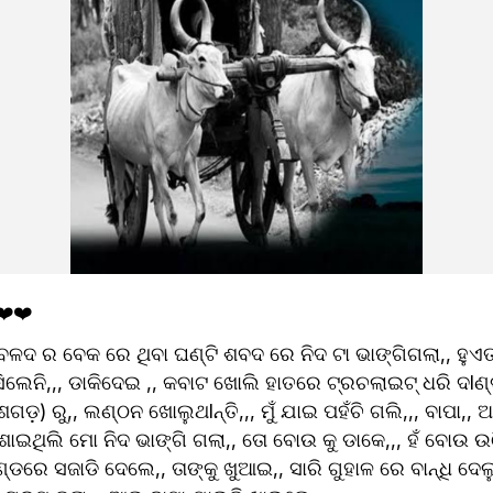
❤️❤️
ଦ ର ବେକ ରେ ଥିବା ଘଣ୍ଟି ଶବଦ ରେ ନିଦ ଟା ଭାଙ୍ଗିଗଲା,, ହୁଏତ 
ନି,,, ଡାକିଦେଇ ,, କବାଟ ଖୋଲି ହାତରେ ଟ୍ରଚଲାଇଟ୍ ଧରି ଦlଣ୍ଡକୁ
ଗଡ଼) ରୁ,, ଲଣ୍ଠନ ଖୋଲୁଥlନ୍ତି,,, ମୁଁ ଯାଇ ପହଁଚି ଗଲି,,, ବାପା,, ଆ
ଶୋଇଥିଲି ମୋ ନିଦ ଭାଙ୍ଗି ଗଲା,, ତୋ ବୋଉ କୁ ଡାକେ,,, ହଁ ବୋଉ ଉଠିଲ
ଣ୍ଡରେ ସଜାଡି ଦେଲେ,, ତାଙ୍କୁ ଖୁଆଇ,, ସାରି ଗୁହାଳ ରେ ବାନ୍ଧି ଦେଲ