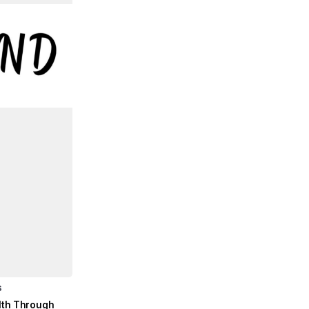
s
lth Through