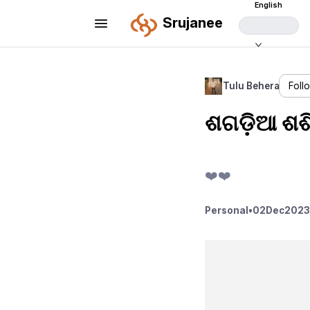
English
Srujanee
Tulu Behera
Foll
ଶଗଡ଼ିଆ ଶଶି
❤️❤️
Personal
•
02
Dec
2023