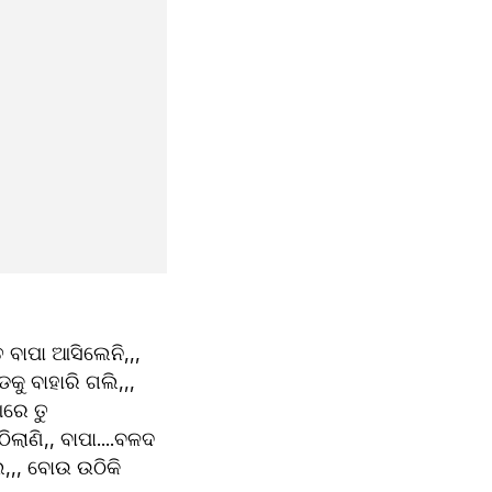
ବାପା ଆସିଲେନି,,, 
 ବାହାରି ଗଲି,,, 
ରେ ତୁ 
ାଣି,, ବାପା....ବଳଦ 
ୁ,,, ବୋଉ ଉଠିକି 