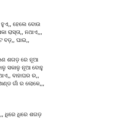
ି ହୁଏ,, ହେଲେ ବୋଉ 
 ରାସ୍ତା,, ନଥାଏ,,, 
ଟ ବଡ଼,, ଘାଇ,, 
ାରଣ ଶଗଡ଼ ରେ ନୂଆ 
ଳୁ ସକାଳୁ ନୂଆ ବୋହୁ 
ାଏ,, ବାହାଘର ର,, 
 ଖଣ୍ଡ ଗାଁ ର ଲୋକେ,,, 
,,, ଧିରେ ଧିରେ ଶଗଡ଼ 