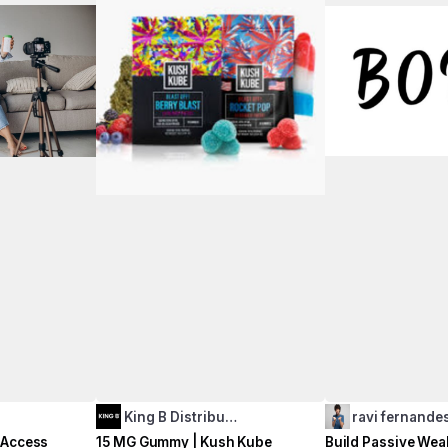
King B Distribu…
ravi fernande
 Access
15 MG Gummy | Kush Kube
Build Passive Wea