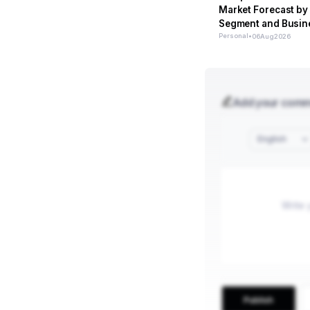
Market Forecast by
Segment and Busin
2026–2033
Personal
•
06
Aug
2026
Add your com
English
Publish