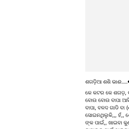
ଶଗଡ଼ିଆ ଶଶି ଭାଈ.....
କେ କଟର କେ ଶଗଡ଼, ବଳ
ବୋଉ ବୋଉ ବାପା ଆସିଲେ
ବାପା, ବଳଦ ଗାଡି ବା (ଶ
ସୋଇନଥିଲୁକି,,, ହଁ,, 
ଙ୍କ ପାଇଁ,, ଖାଇବା କୁ