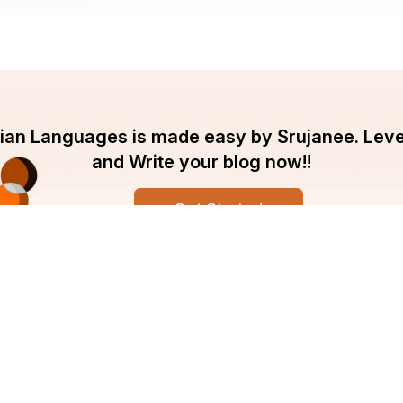
ndian Languages is made easy by Srujanee. Lev
and Write your blog now!!
Get Started
pany
Srujanee