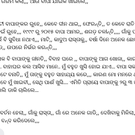
ା ଗରମ କଲା,,, ଆଉ ବାପା ଯାଇକି ଖାଇଲେ,,
ଡୁଟୀ ବାପାଙ୍କର ରୁହେ,, କେବେ ଦୀନ ଥାଇ,, ଫେରନ୍ତି,, ତ କେବେ ରାତ
 ରୁହେ,,, ୧୯୯୯ ରୁ ୨୦୧୫ ବାପା ଆମର,, ଶଗଡ଼ ଚଳlନ୍ତି,,,, ଗାଁକୁ ପକା
 ବି ସୁବିଧା ନଥାଏ,,, ମାଟି,, କାଦୁଅ ରାସ୍ତାକୁ,, ବର୍ଷା ଦିନେ ଅନେକ ଛୋ
, ଉପରେ ନିର୍ଭର କରନ୍ତି,,,
ଲୋକ ବି ବାପାଙ୍କୁ ଜlନତି,, ବିବାହ ଘରେ ,, ବାପାଙ୍କୁ ଆଗ ଖୋଜା,, କ
 ବାହାଘର କଲ ଆସିବ ମାନେ.. ମୁଁ ବହୁତ ଖୁସି ହୋଇ ଯାଏ... ବାପା ସକା
ଟେ ବନାତି,, ମୁଁ ତାଙ୍କୁ ବହୁତ ସାହାଯ୍ୟ କରେ,,, କାରଣ ମୋ ମନରେ ଥ
େ ମୁଁ ଖାଇବୀ,, ସେଥି ପାଈଁ ଖୁସି.... ଏମିତି ପ୍ରାୟେ ବାପାଙ୍କୁ ୨ରୁ ୩
ି ଡାକି ଚାଲିଲେ...
ତନ ହେଲା,, ଗାଁକୁ ରାସ୍ତା,, ଗାଁ ରେ ଅନେକ ଗାଡି,, ଦେଖିବାକୁ ମିଳିଲା
ା ବନ୍ଦ କରିଦେଲେ,,,