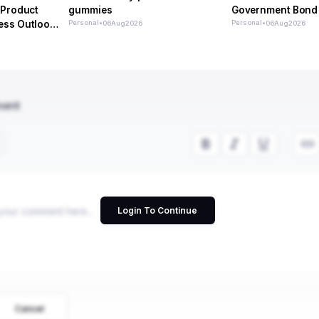
 Product
gummies
Government Bond
ess Outlook
Personal
•
Personal
•
06
Aug
2026
06
Aug
2026
ment
Login To Continue
Cancel