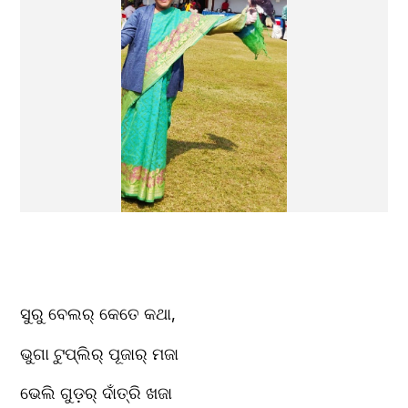
ସୁରୁ ବେଲର୍ କେତେ କଥା,
ଭୁଗା ଟୁପ୍ଲିର୍ ପୂଜାର୍ ମଜା
ଭେଲି ଗୁଡ଼ର୍ ଦାଁତ୍ରି ଖଜା