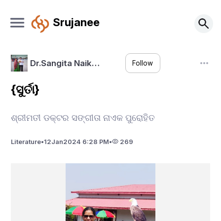
Srujanee
Dr.Sangita Naik…
Follow
{ସୁର୍ତା}
ଶ୍ରୀମତୀ ଡକ୍ଟର ସଙ୍ଗୀତା ନାଏକ ପୁରୋହିତ
Literature
•
12
Jan
2024 6:28 PM
•
269