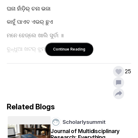
ଘନା ହାଁଡ଼ିର୍ ଚନା ଭଜା
କାହୁଁ ପାଏବ ଏଭର୍ ଛୁଏ
ମନେ ହେଜ୍‌ଲେ ଖାଲି ସୁର୍ତା ॥
ବୁନ୍ଧୁଆ ଖଟର୍ ଝୁମ୍ରା ନାଇଁ
Continue Reading
ବେନାଚେରର୍ ଧୁକ୍ନା କାହିଁ
25
ଲିମ୍,ବଉଲ୍, ଆମ୍, ଜାମ୍
ବର୍, ପିପଲ୍‌ ର ଛଏଁରା ତଳେ
ଖର୍ସି ଲିପା ଖଲାର୍ ବାଏର୍
Related Blogs
Scholarlysummit
ଖଁଡ଼‌୍ ଖଁଡ଼‌୍ ଶୀତେ ଉରେଁଇ ଢପା
Journal of Multidisciplinary
Research: Everything