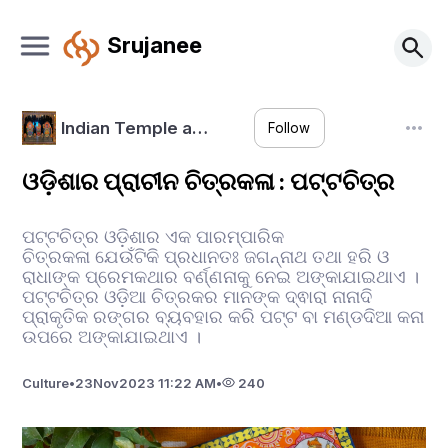
Srujanee
Indian Temple a…
Follow
ଓଡ଼ିଶାର ପ୍ରାଚୀନ ଚିତ୍ରକଳା : ପଟ୍ଟଚିତ୍ର
ପଟ୍ଟଚିତ୍ର ଓଡ଼ିଶାର ଏକ ପାରମ୍ପାରିକ
ଚିତ୍ରକଳା ଯେଉଁଟିକି ପ୍ରଧାନତଃ ଜଗନ୍ନାଥ ତଥା ହରି ଓ
ରାଧାଙ୍କ ପ୍ରେମକଥାର ବର୍ଣ୍ଣନାକୁ ନେଇ ଅଙ୍କାଯାଇଥାଏ ।
ପଟ୍ଟଚିତ୍ର ଓଡ଼ିଆ ଚିତ୍ରକର ମାନଙ୍କ ଦ୍ଵାରା ନାନାଦି
ପ୍ରାକୃତିକ ରଙ୍ଗର ବ୍ୟବହାର କରି ପଟ୍ଟ ବା ମଣ୍ଡଦିଆ କନା
ଉପରେ ଅଙ୍କାଯାଇଥାଏ ।
Culture
•
23
Nov
2023 11:22 AM
•
240