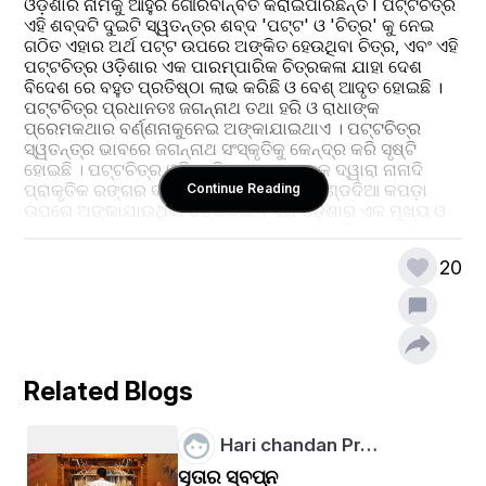
ଓଡ଼ିଶାର ନାମକୁ ଆହୁରି ଗୌରବାନ୍ବିତ କରାଇପାରିଛନ୍ତି I ପଟ୍ଟଚିତ୍ର 
ଏହି ଶବ୍ଦଟି ଦୁଇଟି ସ୍ୱତନ୍ତ୍ର ଶବ୍ଦ 'ପଟ୍ଟ' ଓ 'ଚିତ୍ର' କୁ ନେଇ 
ଗଠିତ ଏହାର ଅର୍ଥ ପଟ୍ଟ ଉପରେ ଅଙ୍କିତ ହେଉଥିବା ଚିତ୍ର, ଏବଂ ଏହି 
ପଟ୍ଟଚିତ୍ର ଓଡ଼ିଶାର ଏକ ପାରମ୍ପାରିକ ଚିତ୍ରକଳା ଯାହା ଦେଶ 
ବିଦେଶ ରେ ବହୁତ ପ୍ରତିଷ୍ଠା ଲାଭ କରିଛି ଓ ବେଶ୍ ଆଦୃତ ହୋଇଛି । 
ପଟ୍ଟଚିତ୍ର ପ୍ରଧାନତଃ ଜଗନ୍ନାଥ ତଥା ହରି ଓ ରାଧାଙ୍କ 
ପ୍ରେମକଥାର ବର୍ଣ୍ଣନାକୁନେଇ ଅଙ୍କାଯାଇଥାଏ । ପଟ୍ଟଚିତ୍ର 
ସ୍ୱତନ୍ତ୍ର ଭାବରେ ଜଗନ୍ନାଥ ସଂସ୍କୃତିକୁ କେନ୍ଦ୍ର କରି ସୃଷ୍ଟି 
ହୋଇଛି । ପଟ୍ଟଚିତ୍ର ଓଡ଼ିଆ ଚିତ୍ରକରମାନଙ୍କ ଦ୍ୱାରା ନାନାଦି 
ପ୍ରାକୃତିକ ରଙ୍ଗର ବ୍ୟବହାର କରି ପଟ୍ଟ ବା ମଣ୍ଡଦିଆ କପଡ଼ା 
Continue Reading
ଉପରେ ଅଙ୍କାଯାଉଥିବା ଚିତ୍ରକଳା । ଏହା ଓଡ଼ିଶାର ଏକ ମୁଖ୍ୟ ଓ 
ବହୁ ପୁରାତନ କଳା । ପଟ୍ଟ ଶବ୍ଦର ଅର୍ଥ କନା, ଏକ ବିଶେଷ କନା 
ଉପରେ ଅଙ୍କିତ ଏହି ବିଶେଷ ଧରଣର ଚିତ୍ରକୁ ପଟ୍ଟଚିତ୍ର 
20
କୁହାଯାଇଥାଏ । ପଟ୍ଟଚିତ୍ର ମାଧ୍ୟମରେ ସାଧାରଣତଃ ବିଭିନ୍ନ 
ପ୍ରକାରର ଆଧ୍ୟାତ୍ମିକ ଛବି ଅଙ୍କାଯାଇଥାଏ ଓ ଯଦ୍ୱାରା ସାଧାରଣ 
ଲୋକମାନଙ୍କ ମଧ୍ୟରେ ଆଧ୍ୟତ୍ମିକତାର ଚେତନା ଜାଗ୍ରତ 
ହୋଇଥାଏ ।
Related Blogs
Hari chandan Pr…
ସୂତାର ସ୍ବପ୍ନ