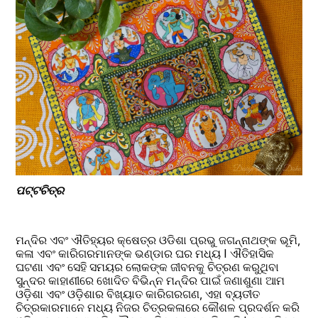
ପଟ୍ଟଚିତ୍ର
ମନ୍ଦିର ଏବଂ ଐତିହ୍ୟର କ୍ଷେତ୍ର ଓଡିଶା ପ୍ରଭୁ ଜଗନ୍ନାଥଙ୍କ ଭୂମି, 
କଳା ଏବଂ କାରିଗରମାନଙ୍କ ଭଣ୍ଡାର ଘର ମଧ୍ୟ I ଐତିହାସିକ 
ଘଟଣା ଏବଂ ସେହି ସମୟର ଲୋକଙ୍କ ଜୀବନକୁ ଚିତ୍ରଣ କରୁଥିବା 
ସୁନ୍ଦର କାହାଣୀରେ ଖୋଦିତ ବିଭିନ୍ନ ମନ୍ଦିର ପାଇଁ ଜଣାଶୁଣା ଆମ 
ଓଡ଼ିଶା ଏବଂ ଓଡ଼ିଶାର ବିଖ୍ୟାତ କାରିଗରଗଣ, ଏହା ବ୍ୟତୀତ 
ଚିତ୍ରକାରମାନେ ମଧ୍ୟ ନିଜର ଚିତ୍ରକଳାରେ କୌଶଳ ପ୍ରଦର୍ଶନ କରି 