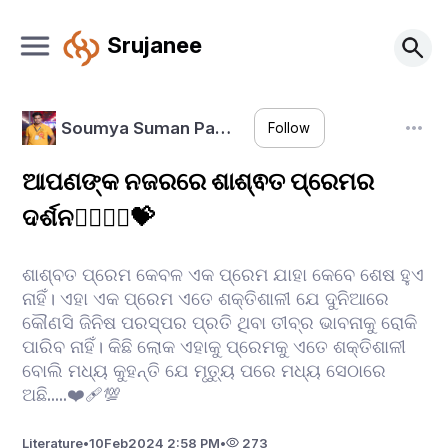
Srujanee
Soumya Suman Pa…
Follow
ଆପଣଙ୍କ ନଜରରେ ଶାଶ୍ଵତ ପ୍ରେମର
ଦର୍ଶନ👩‍❤️‍💋‍👨💝
ଶାଶ୍ବତ ପ୍ରେମ କେବଳ ଏକ ପ୍ରେମ ଯାହା କେବେ ଶେଷ ହୁଏ
ନାହିଁ। ଏହା ଏକ ପ୍ରେମ ଏତେ ଶକ୍ତିଶାଳୀ ଯେ ଦୁନିଆରେ
କୌଣସି ଜିନିଷ ପରସ୍ପର ପ୍ରତି ଥିବା ତୀବ୍ର ଭାବନାକୁ ରୋକି
ପାରିବ ନାହିଁ। କିଛି ଲୋକ ଏହାକୁ ପ୍ରେମକୁ ଏତେ ଶକ୍ତିଶାଳୀ
ବୋଲି ମଧ୍ୟ କୁହନ୍ତି ଯେ ମୃତ୍ୟୁ ପରେ ମଧ୍ୟ ସେଠାରେ
ଅଛି.....❤️‍🩹💯
Literature
•
10
Feb
2024 2:58 PM
•
273