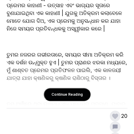
ପ୍ରେମର କାହାଣୀ - ଉତ୍ସାହ ଏବଂ ଭାଗ୍ୟର ସୂତାରେ 
ବୁଣାଯାଇଥିବା ଏକ କାହାଣୀ | ଯୁଗକୁ ଅତିକ୍ରମ କଲାବେଳେ 
ମୋତେ ଯୋଗ ଦିଅ, ଏକ ପ୍ରେମକୁ ଅନୁସନ୍ଧାନ କର ଯାହା 
ନିଜେ ସମୟର ପ୍ରତିବନ୍ଧକକୁ ଅସ୍ୱୀକାର କରେ |
ତୁମର ନଜରର ଗଭୀରତାରେ, ସମୟର ସୀମା ଅତିକ୍ରମ କରି 
ଏକ ଦର୍ଶନ ଉନ୍ମୁକ୍ତ ହୁଏ | ତୁମର ପ୍ରାଣର ଝରକା ମଧ୍ୟରେ, 
ମୁଁ ଶାଶ୍ବତ ପ୍ରେମର ପ୍ରତିଫଳନ ପାଇଲି, ଏକ କାଳଜୟୀ 
ଯାତ୍ରା ଯାହା କ୍ଷଣିକରୁ କ୍ଷଣିକ ରାଶିଠାରୁ ବିସ୍ତାର ।
Continue Reading
ତୁମ ଆଖିରେ ଥିବା ଉଷ୍ମତା ଏକ ପ୍ରେମର ପ୍ରମାଣ, ଯାହାର 
ଅନ୍ତ ନାହିଁ | ଏହା ଏକ ନିଆଁ ଯାହା ଅଗଣିତ ଜୀବନକାଳର 
20
ଉତ୍ସାହ ସହିତ ଝଲସି ଉଠେ, ଅଂଶୀଦାର ହସ ଏବଂ କୋମଳ 
ଆଲିଙ୍ଗନର ଆଲୋକରେ ନାଚିଲା | ତୁମର ନଜରର 