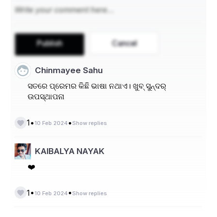
ବ୍ରହ୍ମାଣ୍ଡ ଖୋଜେ ଯେଉଁଠାରେ ସୁଖ କୌଣସି ସୀମା ଜାଣେ 
ନାହିଁ, ଏବଂ ପ୍ରତ୍ୟେକ ଝଲକ ଆମେ ଆନନ୍ଦରେ ଯାତ୍ରା 
କରୁଥିବା ଏକ ସ୍ମରଣୀୟ ଯାତ୍ରା |
Publish
Cancel
Chinmayee Sahu
ସତରେ ପ୍ରେମର କିଛି ଭାଷା ନଥାଏ। ଖୁବ୍ ସୁନ୍ଦର୍
ଉପସ୍ଥାପନା
•
•
1
10 Feb 2024
Show replies
KAIBALYA NAYAK
❤️
•
•
1
10 Feb 2024
Show replies