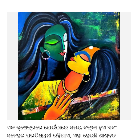
ଏକ କ୍ଷେତ୍ରରେ ଯେଉଁଠାରେ ସମୟ ବଙ୍କା ହୁଏ ଏବଂ 
ସ୍ନେହର ପ୍ରତିଧ୍ୱନୀ ରହିଥାଏ, ଏହା ହେଉଛି ଶାଶ୍ବତ 