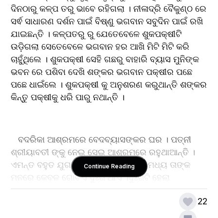
ଦିନଠାରୁ କଳ୍ପ ତରୁ ଭାବେ ରହିଗଲା । ନୀଳାଦ୍ରି ବୈକୁଣ୍ଠ ରେ 
ସର୍ଵ ସାଧାରଣ ଦର୍ଶନ ପାଇଁ ବିଷ୍ଣୁ ଭଗବାନ ସବୁଦିନ ପାଇଁ ରଖି 
ଯାଇଛନ୍ତି । କଳ୍ପତରୁ ରୁ ଯେତେବେଳେ ଶୁକପକ୍ଷୀଟି 
ଉଡ଼ିଗଲା ସେତେବେଳେ ଭଗବାନ ହର ଆଖି ମିଟି ମିଟି କରି 
ଚାହୁଁଥିଲେ । ଶୁକପକ୍ଷୀ ସେହି ଗଛରୁ ବାହାରି ବ୍ୟାସ ମୁନିଙ୍କ 
ଭବନ ରେ ପଶିବା ଦେଖି ଶଙ୍କର ଭଗବାନ ପକ୍ଷୀର ପଛେ 
ପଛେ ଧାଇଁଲେ । ଶୁକପକ୍ଷୀ କୁ ଅନୁଶରଣ କରୁଥାନ୍ତି ଶଙ୍କର 
କିନ୍ତୁ ପକ୍ଷୀକୁ ଧରି ପାରୁ ନଥାନ୍ତି ।
   ବଦରିକା ଆଶ୍ରମରେ ବେଦବ୍ୟାସଙ୍କର ଘର । ପତ୍ନୀ 
ଶ୍ରୀୟାବତୀ ଙ୍କୁ ନେଇ ସେଇ ଆଶ୍ରମରେ ରହୁଥାଆନ୍ତି ।
ଏମନ୍ତ ବହୁତ ଯୁଗ ସେମାନେ ଭୋଗ କଲେ ମଧ୍ୟ ତାଙ୍କ 
Continue Reading
ମନରେ କେବଳ ଗୋଟିଏ ଦୁଃଖ ଥାଏ ।ଦୁଃଖଟି ହେଲା 
ବେଦବ୍ୟାସ ଦମ୍ପତ୍ତି ଅପୁତ୍ରିକ ଥିଲେ । ବିବାହର ଅନେକ 
22
ବର୍ଷ ବିତି ଯାଇଥିଲେ ମଧ୍ୟ ସେ ଥିଲେ ନିଃସନ୍ତାନ । ପତ୍ନୀ 
ଶ୍ରୀୟା ଯେତେବେଳେ ଶୁଦ୍ଧ ସ୍ନାନ କରନ୍ତି ସେତେବେଳେ 