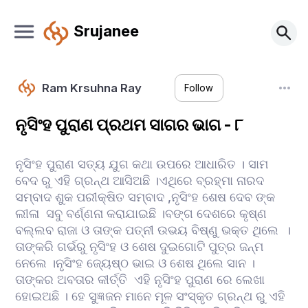
Srujanee
Ram Krsuhna Ray
Follow
ନୃସିଂହ ପୁରାଣ ପ୍ରଥମ ସାଗର ଭାଗ - ୮
ନୃସିଂହ ପୁରାଣ ସତ୍ୟ ଯୁଗ କଥା ଉପରେ ଆଧାରିତ । ସାମ
ବେଦ ରୁ ଏହି ଗ୍ରନ୍ଥ ଆସିଅଛି ।ଏଥିରେ ବ୍ରହ୍ମା ନାରଦ
ସମ୍ବାଦ ଶୁକ ପରୀକ୍ଷିତ ସମ୍ବାଦ ,ନୃସିଂହ ଶେଷ ଦେବ ଙ୍କ
ଲୀଳା ସବୁ ବର୍ଣ୍ଣନା କରାଯାଇଛି ।ବଙ୍ଗ ଦେଶରେ କୃଷ୍ଣ
ବଲ୍ଲବ ରାଜା ଓ ତାଙ୍କ ପତ୍ନୀ ଉଭୟ ବିଷ୍ଣୁ ଭକ୍ତ ଥିଲେ ।
ତାଙ୍କରି ଗର୍ଭରୁ ନୃସିଂହ ଓ ଶେଷ ଦୁଇଗୋଟି ପୁତ୍ର ଜନ୍ମ
ନେଲେ ।ନୃସିଂହ ଜ୍ୟେଷ୍ଠ ଭାଇ ଓ ଶେଷ ଥିଲେ ସାନ ।
ତାଙ୍କର ଅବତାର କୀର୍ତ୍ତି ଏହି ନୃସିଂହ ପୁରାଣ ରେ ଲେଖା
ହୋଇଅଛି । ହେ ସୁଜ୍ଞଜନ ମାନେ ମୂଳ ସଂସ୍କୃତ ଗ୍ରନ୍ଥ ରୁ ଏହି