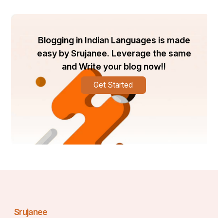
ଶୁକପକ୍ଷୀ ସବୁ ପୁର ବୁଲି ସାରିବା ପରେ ବି କୌଣସି ଠାରେ 
ସ୍ଥାନ ପାରି ପାରିଲା ନାହିଁ ବ୍ୟାସଙ୍କ ନାରୀ ସ୍ନାନ କରୁଥିବାର 
ଶୁକପକ୍ଷୀ ଦେଖିଲା । ପୁଣି ଦେଖିଲା ବ୍ୟାସ ନାରୀ ବେଶ ଭୁଷା 
Blogging in Indian Languages is made
ହୋଇ ନିଜର ଗଭାକୁ ମଣ୍ଡନ କରୁଛନ୍ତି । ବ୍ୟାସ ନାରୀ ଙ୍କ 
easy by Srujanee. Leverage the same
ମୁହଁ ବି ଉପରକୁ କରିଛନ୍ତି ଓ ପାଟି ଖୋଲା ବି ଅଛି । ଶୁକପକ୍ଷୀ 
and Write your blog now!!
ଦେଖିଲା ଏହି ସମୟ ମୋ ପାଇଁ ଉପଯୁକ୍ତ ।ଶୁକପକ୍ଷୀ 
ଶ୍ରୀୟାବତୀ ଙ୍କ ମୁଖ ପଟେ ଆସି ମଶା ପ୍ରାୟେ ହୋଇ 
Get Started
ଶ୍ରୀୟା ଙ୍କ ଗର୍ଭରେ ପଶିଗଲା ।
    ଏସନ ସମୟେ ପକ୍ଷୀ ମୁଖ ବାଟେ ଆସି
     ମଶାର ପ୍ରାୟେ ହୋଇଣ ଗର୍ଭେ ଗଲା ପଶି ।।
  ଭଗବାନ ଶଙ୍କର ଦେଖୁ ଦେଖୁ ପକ୍ଷୀଟି ଶ୍ରୀୟାବତୀ ଙ୍କ 
ଗର୍ଭରେ ପଶି ଠୁଳ ହୋଇଯାଇଥିଲା । ସଦାନନ୍ଦ ଧାଇଁ ଗଲେ 
ଶ୍ରୀୟା ଙ୍କ ପାଖକୁ ଓ ତାଙ୍କ ଚୁଟି କୁ ଧରି କହିଲେ କିଲୋ 
Srujanee