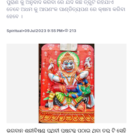
ପୁରାଣ କୁ ଅନୁବାଦ କରିବା ରେ ଯଦି କିଛି ତ୍ରୁଟି ରହିଯାଏ
ତେବେ ଅଧମ କୁ ଆପଣଂକ ପାଣ୍ଡିତ୍ୟପଣ ରେ କ୍ଷମା କରିବା
ହେବେ ।
Spiritual
•
09
Jul
2023 9:55 PM
•
213
ଭଗବାନ ଶ୍ରୀବିଷ୍ଣୁ ପୃଥିବୀ ପୃଷ୍ଟକୁ ପଠାଇ ଥିବା ତରୁ ଟି ସେହି 