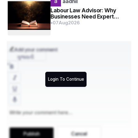
aadhil
Labour Law Advisor: Why
Businesses Need Expert
Labour Compliance Support
•
07
Aug
2026
Add your comment
ગુજરાતી
Login To Continue
Publish
Cancel