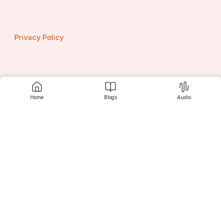
Privacy Policy
Contact us
Home
Blogs
Audio
Srujanee
Discover
For Readers