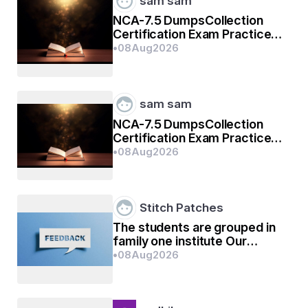
sam sam
NCA-7.5 DumpsCollection
Certification Exam Practice
Questions
•
08
Aug
2026
sam sam
NCA-7.5 DumpsCollection
कल पी थी बातें बहुत, फिर पड़ेगा आज पीना।
Certification Exam Practice
Questions
•
08
Aug
2026
पी अतुल 'बेतौल'
Stitch Patches
गाजियाबाद
The students are grouped in
family one institute Our
Experience with JAK Global
•
08
Aug
2026
स्वरचित
Education Institute