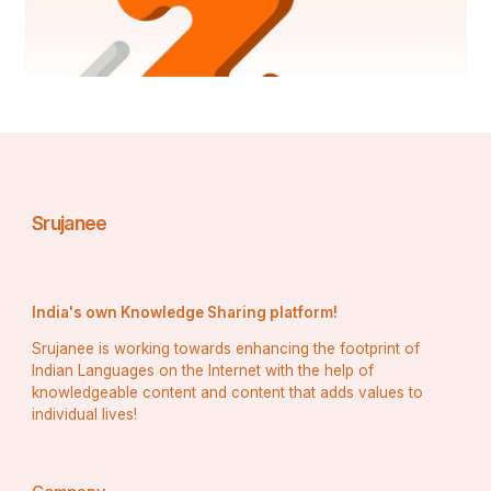
👉 ଏହି ପାହାଚର ଦକ୍ଷିଣ ପାର୍ଶ୍ଵରେ କାଶୀ ବିଶ୍ଵନାଥଙ୍କ 
ମନ୍ଦିର । ଯେଉଁଠି ଅନ୍ନଗ୍ରହଣ କରି କୁମ୍ଭାରୁଣୀ କାଶୀ 
ଗମନର ଫଳସ୍ବରୂପ ମୋକ୍ଷ ପ୍ରାପ୍ତ ହୋଇଥିବାର କଥା 
ଜନଶ୍ରୁତିରେ ବିଦ୍ୟମାନ । 
Srujanee
👉 ଏହି ତୃତୀୟ ପାହାଚରେ ଛିଡା ହୋଇ ଭଗବାନଙ୍କୁ ସ୍ମରଣ 
କଲେ ସମସ୍ତ ଗର୍ବ, ଅହଂକାର ଦୂରୀଭୂତ ହୋଇଥାଏ ।
India's own Knowledge Sharing platform!
👉 ବାଇଶି ପାହାଚର ଶେଷ ପାହାଚ ହେଉଛି ବ୍ରହ୍ମଲୋକ 
Srujanee is working towards enhancing the footprint of
Indian Languages on the Internet with the help of
କାରଣ ଏହା ପୂର୍ବରୁ ଭକ୍ତ ପଞ୍ଚ ଜ୍ଞାନେନ୍ଦ୍ରିୟ ସହିତ ପଞ୍ଚ 
knowledgeable content and content that adds values to
କର୍ମେନ୍ଦ୍ରିୟ, ମନ, ବୁଦ୍ଧି, ଅହଂକାର, କାମ, କ୍ରୋଧ, ଲୋଭ, 
individual lives!
ମୋହ, ଆସକ୍ତି, କାମନା, ତମ ଓ ରଜଗୁଣ ରୂପକ ୨୧ ସୋପାନ 
ଅତିକ୍ରମ କରି ବ୍ରହ୍ମ ଜ୍ଞାନକୁ ପ୍ରାପ୍ତ ହୋଇ ସାରିଥାଏ । 