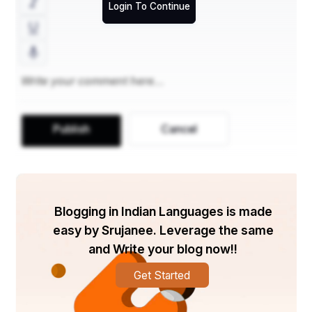
Login To Continue
।। ସର୍ଵ ରହସ୍ୟମୟ ଶ୍ରୀମନ୍ଦିରର ବାଇଶି ପାହାଚ ।। part 3
*ବାଇଶି ପାହାଚର ତତ୍ତ୍ୱ* *Part 1*
Publish
Cancel
👉 ବାଇଶି ପାହାଚର ପ୍ରଥମ ପାହାଚରେ ରହିଛି 
ରତ୍ନଭଣ୍ଡାର ଏବଂ ଜ୍ୟୋତିଶିଳା / ଯମଶିଳା । ଯେଉଁଠାରେ 
ଠିଆ ହୋଇ ଭକ୍ତିର ସହ ମହାପ୍ରଭୁଙ୍କୁ ଧ୍ୟାନକଲେ 
ଭକ୍ତର ଅଭୀଷ୍ଟ ପୂର୍ଣ ହୁଏ । 
Blogging in Indian Languages is made
easy by Srujanee. Leverage the same
and Write your blog now!!
👉 ଦ୍ଵିତୀୟ ପାହାଚ ହେଉଛି ଜୀବ ପରମ ମୋକ୍ଷ ପ୍ରାପ୍ତିର 
Get Started
ପାହାଚ ।