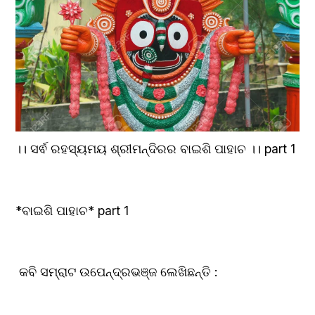
।। ସର୍ଵ ରହସ୍ୟମୟ ଶ୍ରୀମନ୍ଦିରର ବାଇଶି ପାହାଚ ।। part 1
*ବାଇଶି ପାହାଚ* part 1
 କବି ସମ୍ରାଟ ଉପେନ୍ଦ୍ରଭଞ୍ଜ ଲେଖିଛନ୍ତି :