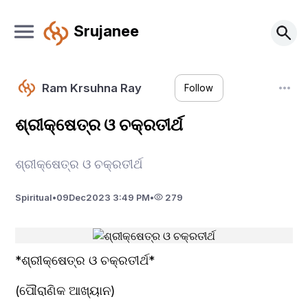
Srujanee
Ram Krsuhna Ray
Follow
ଶ୍ରୀକ୍ଷେତ୍ର ଓ ଚକ୍ରତୀର୍ଥ
ଶ୍ରୀକ୍ଷେତ୍ର ଓ ଚକ୍ରତୀର୍ଥ
Spiritual
•
09
Dec
2023 3:49 PM
•
279
*ଶ୍ରୀକ୍ଷେତ୍ର ଓ ଚକ୍ରତୀର୍ଥ*
(ପୌରାଣିକ ଆଖ୍ୟାନ)