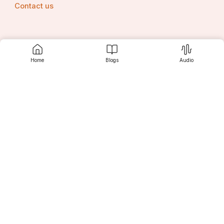
Contact us
Srujanee
Home
Blogs
Audio
Discover
For Readers
For Writers
Editor