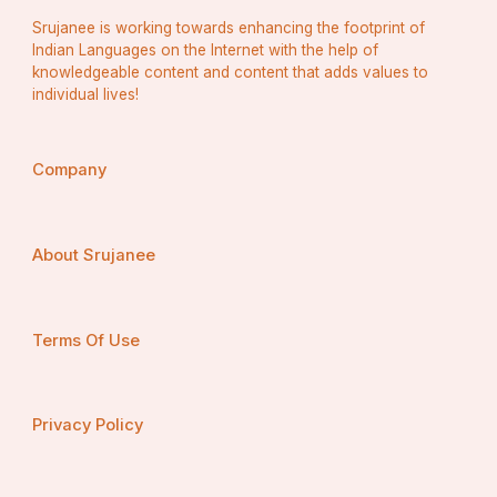
Srujanee is working towards enhancing the footprint of
Indian Languages on the Internet with the help of
👉 ମହାଲକ୍ଷ୍ମୀଙ୍କ ବାପଘର 
knowledgeable content and content that adds values to
individual lives!
ଏହା ହେଉଛି ମହାଲକ୍ଷ୍ମୀଙ୍କ ବାପଘର। ଶ୍ରୀମଦ୍‌ ଭାଗବତ 
ଅଷ୍ଟମ ସ୍କନ୍ଦ ଅଷ୍ଟମ ଅଧ୍ୟାୟରେ ସମୁଦ୍ର ମନ୍ଥନ 
ବେଳେ ଲକ୍ଷ୍ମୀଙ୍କ ଆବିର୍ଭାବ ବର୍ଣ୍ଣନା ରହିଛି। ଏଠାରେ 
Company
ଲକ୍ଷ୍ମୀଙ୍କ ପିତା ବରୁଣଙ୍କ ମନ୍ଦିର ଅଛି। ଏହାକୁ 
ମହାପ୍ରଭୁଙ୍କ ଶ୍ୱଶୁରପୁରୀ ଭାବେ ବର୍ଣ୍ଣନା କରାଯାଇଛି।
About Srujanee
🙏🙏🙏
Terms Of Use
Privacy Policy