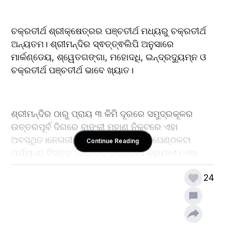
ଚକ୍ରତୀର୍ଥ ଶ୍ରୀକ୍ଷେତ୍ରର ପଞ୍ଚତୀର୍ଥ ମଧ୍ୟରୁ ଚକ୍ରତୀର୍ଥ 
ଅନ୍ୟତମ। ଶ୍ରୀମନ୍ଦିର ସ୍ଵତ୍ତ୍ଵଲିପି ଅନୁସାରେ 
ମାର୍କଣ୍ଡେୟ, ଶ୍ୱେତଗଙ୍ଗା, ମହୋଦଧି, ଇନ୍ଦ୍ରଦ୍ୟୁମ୍ନ ଓ 
ଚକ୍ରତୀର୍ଥ ପଞ୍ଚତୀର୍ଥ ଭାବେ ଖ୍ୟାତ।
ଶ୍ରୀମନ୍ଦିର ଠାରୁ ପ୍ରାୟ ୩ କିମି ଦୂରରେ ସମୁଦ୍ରକୂଳର 
ଉତ୍ତରପୂର୍ବ ଦିଗରେ ବାଙ୍କୀ ମୁହାଣ ନିକଟରେ ଏହା 
ଅବସ୍ଥିତ।ନେତାଜୀ ସୁବାଷ ବୋଷ ଛକ ଠାରୁ ପେଣ୍ଠକଟା 
Continue Reading
ପର୍ଯ୍ୟନ୍ତ ବିସ୍ତୃତ ଅଞ୍ଚଳକୁ ଚକ୍ରତୀର୍ଥ କୁହାଯାଏ। ଏହା 
ପୂର୍ବେ ନଦୀ ଓ ସମୁଦ୍ରର ସଙ୍ଗମସ୍ଥଳ ଥିଲା। ଏହାର ଠିକ 
24
କାଳ ନିରୂପଣ କରା ଯାଇନାହିଁ। ବିଭିନ୍ନ ପୋଥି ଅନୁଯାୟୀ 
ଏହାର ଇତିହାସ ମହାଭାରତ ପରବର୍ତ୍ତୀ ସମୟର। ଏଠାରେ 
ଅନେକ ଐତିହ୍ୟ ଓ ଦର୍ଶନୀୟ ସ୍ଥାନ ରହିଛି। ଯଥା : ବେଡି 
ହନୁମାନ (ଦରିଆ ମହାବୀର), ମହାଲକ୍ଷ୍ମୀଙ୍କ ବାପଘର 