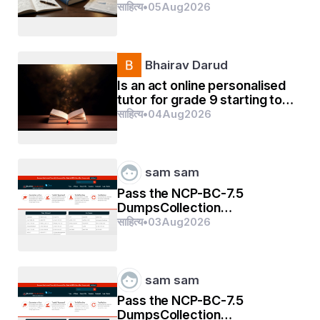
Researchers Need to Know
साहित्य
•
05
Aug
2026
Bhairav Darud
Is an act online personalised
tutor for grade 9 starting too
early?
साहित्य
•
04
Aug
2026
sam sam
Pass the NCP-BC-7.5
DumpsCollection
Certification Exams In First
साहित्य
•
03
Aug
2026
Go
sam sam
Pass the NCP-BC-7.5
DumpsCollection