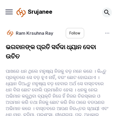
Srujanee
Ram Krsuhna Ray
Follow
ଭଗବାନଙ୍କ ପ୍ରତି ସର୍ବଦା ଧ୍ୟାନ ଦେବା
ଉଚିତ
ପାଖରେ ଧନ ଥିଲେ ମନୁଷ୍ୟ ନିଜକୁ ବଡ଼ ମନେ କରେ । କିନ୍ତୁ
ପ୍ରକୃତରେ ସେ ବଡ଼ ହୁଏ ନାହିଁ, ବରଂ ଛୋଟ ହୋଇଯାଏ ।
ଧ୍ୟାନ ଦିଅନ୍ତୁ ମନୁଷ୍ୟ ବଡ଼ ହେବାର ଅର୍ଥ ସେ ବାସ୍ତବରେ
ଧନ ବିନା ଛୋଟ ବୋଲି ପ୍ରମାଣିତ ହେଲା ‌। ଧନକୁ ନେଇ
ଅଭିମାନ କରୁଥିବା ବ୍ୟକ୍ତି ନିଜେ ହିଁ ନିଜର ତିରସ୍କାର ଓ
ଅପମାନ କରି ତଥା ନିଜକୁ ଛୋଟ କରି ନିଜ ଠାରେ ବଡପଣର
ଅଭିମାନ କରେ । ବାସ୍ତବରେ ଆପଣ ନିରନ୍ତର ସ୍ଥାୟୀ ଏବଂ
ଧନ,ମାନ, ବଡିମା, ପ୍ରଶଂସା, ନୀରୋଗତା, ପଦ, ଅଧିକାର