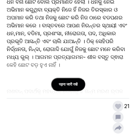
ଧନ ବିନା ଛୋଟ ବୋଲି ପ୍ରମାଣିତ ହେଲା ‌। ଧନକୁ ନେଇ 
ଅଭିମାନ କରୁଥିବା ବ୍ୟକ୍ତି ନିଜେ ହିଁ ନିଜର ତିରସ୍କାର ଓ 
ଅପମାନ କରି ତଥା ନିଜକୁ ଛୋଟ କରି ନିଜ ଠାରେ ବଡପଣର 
ଅଭିମାନ କରେ । ବାସ୍ତବରେ ଆପଣ ନିରନ୍ତର ସ୍ଥାୟୀ ଏବଂ 
ଧନ,ମାନ, ବଡିମା, ପ୍ରଶଂସା, ନୀରୋଗତା, ପଦ, ଅଧିକାର 
ପ୍ରଭୃତି ଆସନ୍ତି ଏବଂ ଚାଲି ଯାଆନ୍ତି । ଠିକ୍ ସେହିପରି 
ନିର୍ଦ୍ଧନତା, ନିନ୍ଦା, ରୋଗାଦି ଯୋଗୁଁ ନିଜକୁ ଛୋଟ ମନେ କରିବା 
ମଧ୍ୟ ଭୁଲ୍ । ଆଗମନ ପ୍ରତ୍ୟାଗମନ- ଶୀଳ ବସ୍ତୁ ଦ୍ଵାରା 
କେହି ଛୋଟ ବଡ଼ ହୁଏ ନାହିଁ ।
पढ़ना जारी रखें
ନାଶବାନ୍ ପଦାର୍ଥକୁ ମହତ୍ତ୍ଵ ଦେବାରୁ ହିଁ ଜନ୍ମ ମରଣ ରୂପକ 
ବନ୍ଧନ, ଦୁଃଖ, ସନ୍ତାପ, ଜ୍ଵାଳା ଆଦି ଉତ୍ପନ୍ନ ହୁଏ । ଅତଏବ 
21
ଭଲ ଭାବେ ବିଚାର କରିବା ଉଚିତ ଯେ ମୁଁ ତ ନିରନ୍ତର ସ୍ଥାୟୀ 
ଏବଂ ଏ ପଦାର୍ଥ ସବୁ ଅସ୍ଥାୟୀ, ତାହେଲେ ଏହି ପଦାର୍ଥ ଗୁଡ଼ିକର 
ଆସିବା ଓ ଚାଲିଯିବାର ପ୍ରଭାବ ମୋ ଉପରେ କିପରି ପଡ଼ି 
ପାରିବ ?