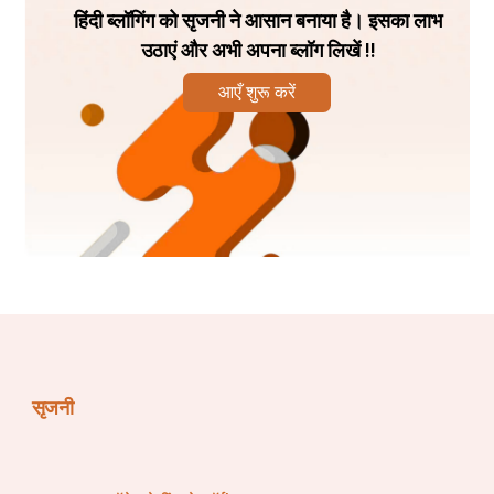
हिंदी ब्लॉगिंग को सृजनी ने आसान बनाया है। इसका लाभ
उठाएं और अभी अपना ब्लॉग लिखें !!
ସ୍ଥିରବୁଦ୍ଧିରସମ୍ମୁଢୋ ବ୍ରହ୍ମବିଦ୍ ବ୍ରହ୍ମଣି ସ୍ଥିତଃ ।। -( 
ଗୀତା ୫/୨୦)
आएँ शुरू करें
"ଯେ ପ୍ରିୟ ବସ୍ତୁ ପ୍ରାପ୍ତି ହେଲେ ହର୍ଷିତ ହୁଅନ୍ତି ନାହିଁ ଏବଂ 
ଅପ୍ରିୟ ପ୍ରାପ୍ତ ହେଲେ ଉଦବିଗ୍ନ ହୁଅନ୍ତି ନାହିଁ, ସେହି 
ସ୍ଥିରବୁଦ୍ଧି ସଂଶୟରହିତ ବ୍ରହ୍ମବେତ୍ତା ପୁରୁଷ ପରଂବ୍ରହ୍ମ 
ପରମାତ୍ମାଙ୍କ ଠାରେ ଏକଭାବରେ ନିତ୍ୟ ସ୍ଥିତ" ।
🙏🙏🙏🙏🙏
सृजनी