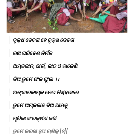
ବୃକ୍ଷ ଦେବତା ହେ ବୃକ୍ଷ ଦେବତା
ରଖ ପରିବେଶ ନିର୍ମଳ
ଅମ୍ଳଜାନ, ଛାଇଁ, କାଠ ଓ ଜାଳେଣି
ଦିଅ ତୁମେ ଫଳ ଫୁଲ ।।
ଅଙ୍ଗାରକାମ୍ଳ ନେଇ ନିଶ୍ବାସରେ
ତୁମେ ଅମ୍ଳଜାନ ଦିଅ ଆମକୁ
ମୃରିକା ସଂରକ୍ଷଣ କରି
ତୁମେ ଭରସା ହୁଅ ଋଷିକୁ |୨||