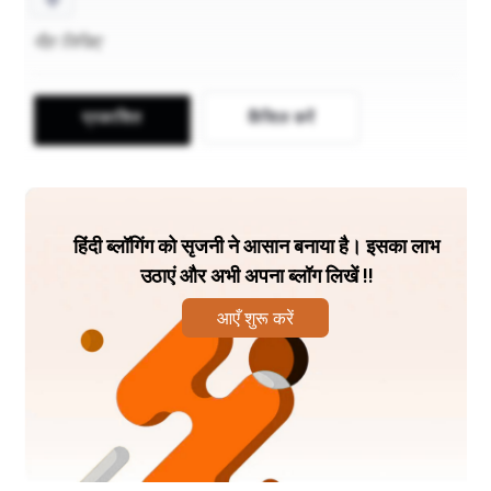
ନିର୍ଦ୍ଧାରଣ କରିପାରେ।ଜଙ୍ଗଲରେ 80%ରୁ ଅଧିକ ସ୍ଥଲୀୟ 
ଜୈବ ବିବିଧତା ରହିଛି, ଯେଉଁଥିରେ 80% ଉଭଚର, 75% 
ପକ୍ଷୀ ଓ 68% ସ୍ତନ୍ୟପାୟୀ ଜୀବ ଅଛନ୍ତି।
प्रकाशि‍त
कैंसिल करें
हिंदी ब्लॉगिंग को सृजनी ने आसान बनाया है। इसका लाभ
उठाएं और अभी अपना ब्लॉग लिखें !!
आएँ शुरू करें