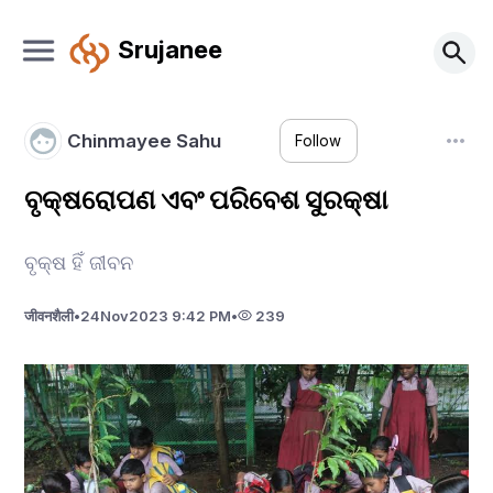
Srujanee
Chinmayee Sahu
Follow
ବୃକ୍ଷରୋପଣ ଏବଂ ପରିବେଶ ସୁରକ୍ଷା
ବୃକ୍ଷ ହିଁ ଜୀବନ
जीवनशैली
•
24
Nov
2023 9:42 PM
•
239