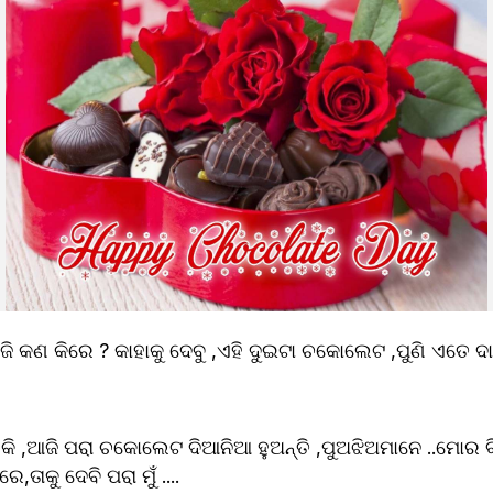
 କି ,ଆଜି ପରା ଚକୋଲେଟ ଦିଆନିଆ ହୁଅନ୍ତି ,ପୁଅଝିଅମାନେ ..ମୋର ବ
ତାକୁ ଦେବି ପରା ମୁଁ ....