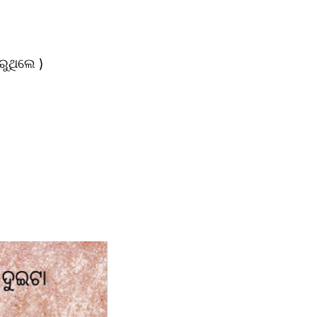
ରୁଥିଲେ )