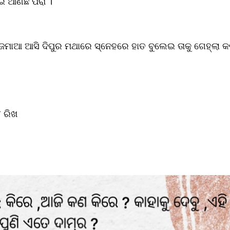
ଇଁ ଆଣିଛି ପରା ।
ଜେମାଆ ଆସି ଦିପୁର ମଥାରେ ସ୍ନେହରେ ହାତ ବୁଲେଇ ତାକୁ ଗେହ୍ଲା କ
 ରିଖ