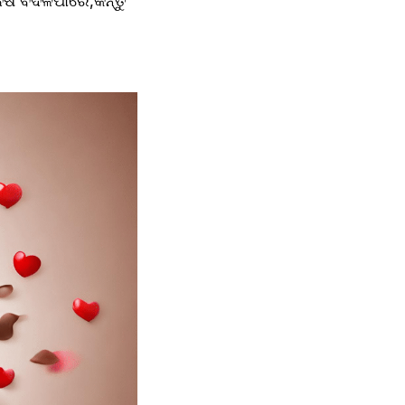
 ବଦଳିପାରେ,କିନ୍ତୁ 