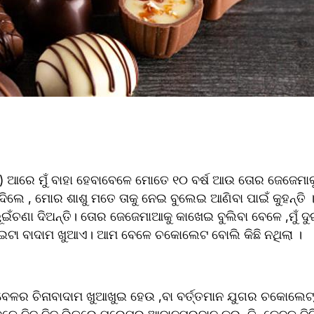
ି ) ଆରେ ମୁଁ ବାହା ହେବାବେଳେ ମୋତେ ୧୦ ବର୍ଷ ଆଉ ତୋର ଜେଜେମାକୁ 
ିଲେ , ମୋର ଶାଶୁ ମତେ ତାକୁ ନେଇ ବୁଲେଇ ଆଣିବା ପାଇଁ କୁହନ୍ତି
 ଭୂଇଁଚଣା ଦିଅନ୍ତି। ତୋର ଜେଜେମାଆକୁ କାଖେଇ ବୁଲିବା ବେଳେ ,ମୁଁ ଦ
ଇଟା ବାଦାମ ଖୁଆଏ। ଆମ ବେଳେ ଚକୋଲେଟ ବୋଲି କିଛି ନଥିଲା ।
ତେବେଳର ଚିନାବାଦାମ ଖୁଆଖୁଇ ହେଉ ,ବା ବର୍ତ୍ତମାନ ଯୁଗର ଚକୋଲେଟ