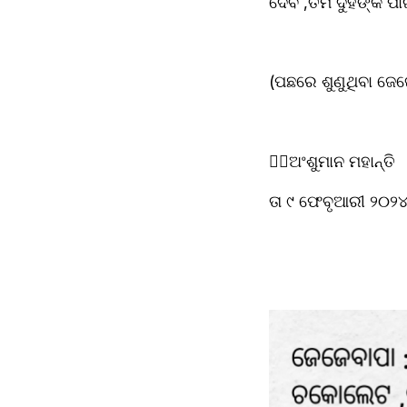
ଦେବ ,ତମ ଦୁହିଁଙ୍କ ପା
(ପଛରେ ଶୁଣୁଥିବା ଜେ
✍🏻ଅଂଶୁମାନ ମହାନ୍ତି
ତା ୯ ଫେବୃଆରୀ ୨୦୨୪