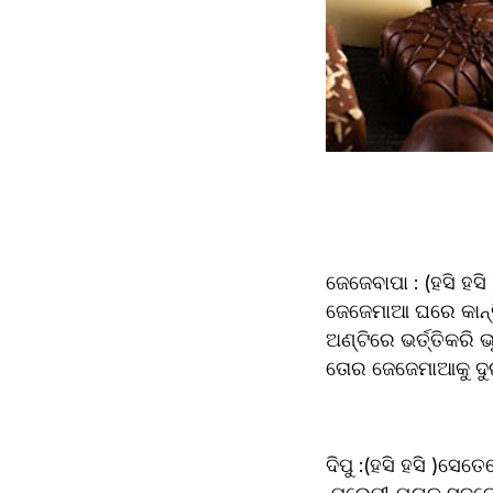
ଜେଜେବାପା : (ହସି ହସ
ଜେଜେମାଆ ଘରେ କାନ୍ଦ
ଅଣ୍ଟିରେ ଭର୍ତ୍ତିକରି
ତୋର ଜେଜେମାଆକୁ ଦୁ
ଦିପୁ :(ହସି ହସି )ସେ