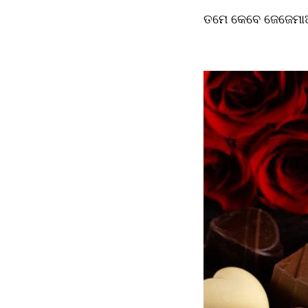
ତମେ କେବେ ଜେଜେମା