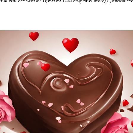
ଳେ ନିଜ ନିଜ ଭିତରେ ପ୍ରେମର ଆଦାନପ୍ରଦାନ କରନ୍ତି ,କେବଳ ଜିନିଷ