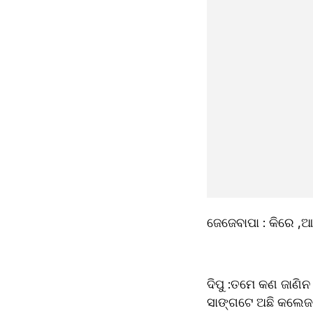
ଦିପୁ :ତମେ କଣ ଜାଣିନ
ସାଙ୍ଗଟେ ଅଛି କଲେଜରେ,