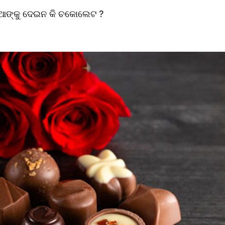
ଆଙ୍କୁ ଦେଇନ କି ଚକୋଲେଟ ?