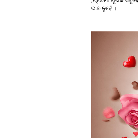
,ପ୍ରେମୀ ଯୁଗଳ ସବୁବେ
ଭାବ ନୁହେଁ ।