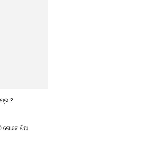
ଜେଜେବାପା : କିରେ ,ଆଜି କଣ କିରେ ? କାହାକୁ ଦେବୁ ,ଏହି ଦୁଇଟା ଚକୋଲେଟ ,ପୁଣି ଏତେ ଦାମ୍‌ର ?
ି ଗୋଟେ ଝିଅ 