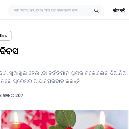
खोज करें
llow
ଦିବସ
ାମ ଖୁଆଖୁଇ ହେଉ ,ବା ବର୍ତ୍ତମାନ ଯୁଗର ଚକୋଲେଟ୍ ଦିଆନିଆ
ଭିତରେ ପ୍ରେମର ଆଦାନପ୍ରଦାନ କରନ୍ତି
3 AM
•
207