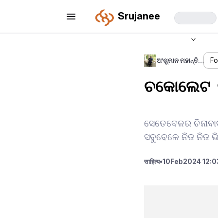
Srujanee
ଅଂଶୁମାନ ମହାନ୍ତି…
Fo
ଚକୋଲେଟ 
ସେତେବେଳର ଚିନାବାଦ
ସବୁବେଳେ ନିଜ ନିଜ 
साहित्य
•
10
Feb
2024 12:0