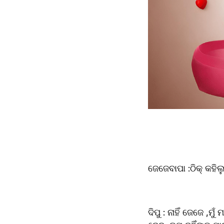
ଜେଜେବାପା :ଠିକ୍ କହି
ଦିପୁ : ନାହିଁ ଜେଜେ 