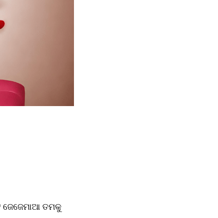
ଟେ ଜେଜେମାଆ ତମକୁ 