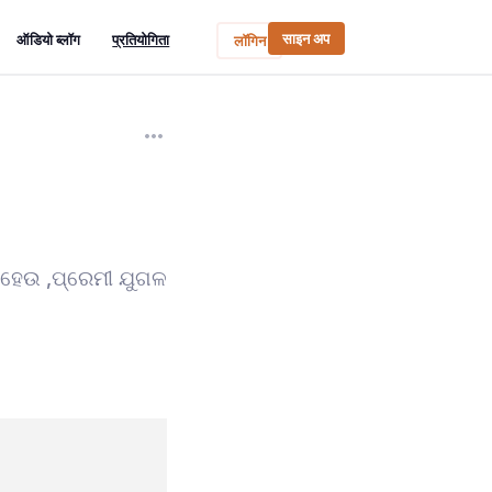
साइन अप
ऑडियो ब्लॉग
प्रतियोगिता
लॉगिन
 ହେଉ ,ପ୍ରେମୀ ଯୁଗଳ