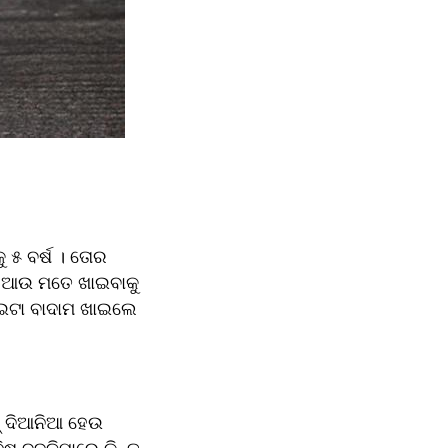
୫ ବର୍ଷ । ତୋର 
 ।ଆଉ ମତେ ଖାଇବାକୁ 
ୁଇଟା ବାଦାମ ଖାଇଲେ 
୍ ଦିଆନିଆ ହେଉ 