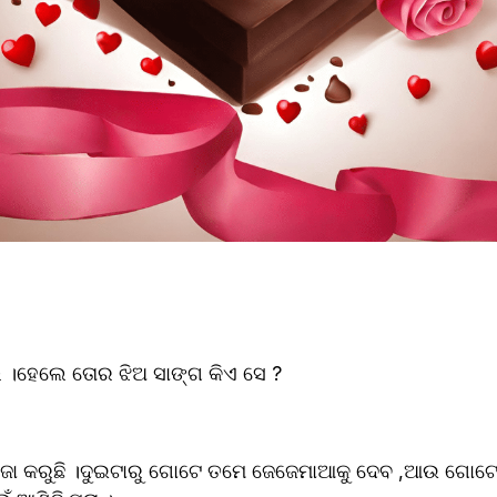
ଲୁ ।ହେଲେ ତୋର ଝିଅ ସାଙ୍ଗ କିଏ ସେ ?
,ମୁଁ ମଜା କରୁଛି ।ଦୁଇଟାରୁ ଗୋଟେ ତମେ ଜେଜେମାଆକୁ ଦେବ ,ଆଉ ଗୋ