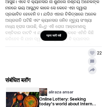
ଆସୁଛି। ଏବେ ବି କ୍ୟାନସର ନା ଶୁଣିଲେ ନିଶ୍ଚୟ ଅନେକଙ୍କ 
ମନରେ ଭୟ ଆସୁଥିବ କାଳେ ସେ କେବେ ଏହା ଦ୍ୱାରା 
ପ୍ରଭାବିତ ହେବେନି ତ। ଯଦିଓ ଏହାର ଚିକିତ୍ସାରେ ଅନେକ 
ଅଗ୍ରଗତି ଘଟିଛି ଏବଂ କ୍ୟାନସର ଜନିତ ମୃତ୍ୟୁ ସଂଖ୍ୟା 
ମଧ୍ୟ ହ୍ରାସ ପାଉଛି, କିନ୍ତୁ ଏହି ରୋଗ ଆକ୍ରମଣରୁ 
ବଞ୍ଚିବାର ବାଟଟି ଏ ଯାଏଁ ବାହାରିନାହିଁ। ତେବେ ଏମିତି କିଛି 
पढ़ना जारी रखें
କରିହେବ କି ଯାହା ଦ୍ୱାରା ଆମକୁ କେବେ ବି କ୍ୟାନସର 
ଆକ୍ରମଣ କରିବ ନାହିଁ। ଆମେ ଆମ ବର୍ତ୍ତମାନ ଯେପରି 
ଖାଦ୍ୟ ଖାଉଛେ ଓ ଜୀବନଶୈଳୀ ଆମର ଯେପରି ଅଛି ତାହା 
22
ନିଃସନ୍ଦେହରେ କ୍ୟାନସର ପାଇଁ ଅନୁକୂଳ। ଏଣୁ ଆମର 
ଜୀବନଶୈଳୀରେ କିଛି ପରିବର୍ତ୍ତନ ସହ ଆମ ଖାଦ୍ୟର ମାନ 
ଅନୁଯାୟୀ ଖାଇଲେ କ୍ୟାନସର ପରି ଦୁସାଃଧ୍ୟ ରୋଗ ଆମକୁ 
ପ୍ରଭାବିତ କରିପାରିବ ନାହିଁ। ଆଜି ଆମେ ଏହି କ୍ୟାନସରର 
संबंधित ब्लॉग
ଡାଏଟ୍ ବିଷୟରେ କଥା ହେବା। ।
aliraza ansar
Online Lottery: Seeking
ତେବେ ପ୍ରଥମେ ଆସନ୍ତୁ ଜାଣିବା ଏହି କ୍ୟାନସର ଆମ 
today's world about Internet