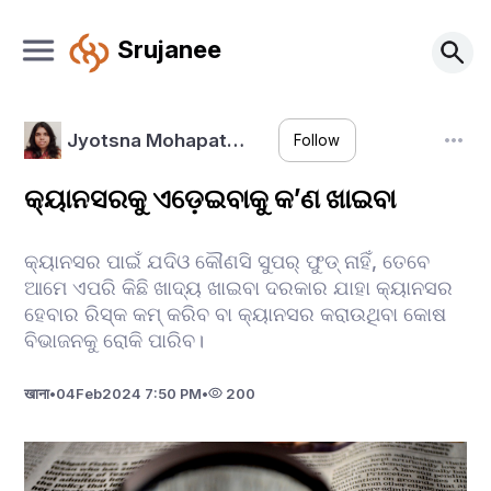
Srujanee
Jyotsna Mohapat…
Follow
କ୍ୟାନସରକୁ ଏଡ଼େଇବାକୁ କ’ଣ ଖାଇବା
କ୍ୟାନସର ପାଇଁ ଯଦିଓ କୌଣସି ସୁପର୍ ଫୁଡ୍ ନାହିଁ, ତେବେ
ଆମେ ଏପରି କିଛି ଖାଦ୍ୟ ଖାଇବା ଦରକାର ଯାହା କ୍ୟାନସର
ହେବାର ରିସ୍କ କମ୍ କରିବ ବା କ୍ୟାନସର କରାଉଥିବା କୋଷ
ବିଭାଜନକୁ ରୋକି ପାରିବ।
खाना
•
04
Feb
2024 7:50 PM
•
200