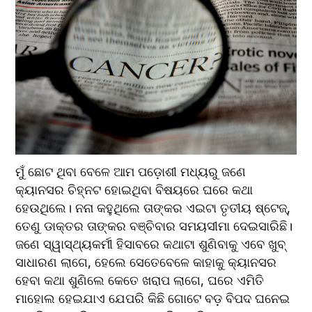
ମୁଁ ଛୋଟ ଥିବା ବେଳେ ଆମ ପଡ଼ୋଶୀ ମଧ୍ୟରୁ ଜଣେ 
କ୍ୟାନସର ଚିହ୍ନଟ ହୋଇଥିବା ବିଷୟରେ ଘରେ କଥା 
ହେଉଥିଲେ। ନନା କହୁଥିଲେ ତାଙ୍କର ଏଇଟା ତୃତୀୟ ଷ୍ଟେଜ୍, 
ତେଣୁ ଡାକ୍ତର ତାଙ୍କର ବଞ୍ଚିବାର ସମୟସୀମା ଦେଇସାରିଛି। 
ଜଣେ ସ୍ୱାସ୍ଥ୍ୟକର୍ମୀ ହିସାବରେ କଥାଟା ଶୁଣିବାକୁ ଏବେ ଖୁବ୍ 
ସାଧାରଣ ଲାଗେ, ହେଲେ ସେତେବେଳେ କାହାକୁ କ୍ୟାନସର 
ହେବା କଥା ଶୁଣିଲେ କେତେ ଖରାପ ଲାଗେ, ଘରେ ଏମିତି 
ମାହୋଲ ହେଇଯାଏ ଯେପରି କିଛି ଗୋଟେ ବଡ଼ ବିପଦ ଘନେଇ 