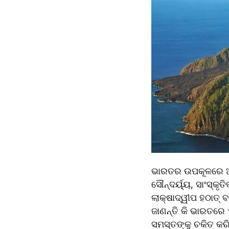
ଭାରତର ଉପକୂଳରେ ଅନେ
ସୌନ୍ଦର୍ୟ୍ୟ, ସାଂସ୍କ
ଲାକ୍ଷାଦ୍ୱୀପ ହଠାତ୍ 
ଜାଣନ୍ତି କି ଭାରତରେ 
ସମସ୍ତଙ୍କୁ ଚକିତ କର