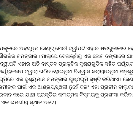
ଉପକୂଳରେ ଅବସ୍ଥିତ ସେଣ୍ଟ୍ ମେରୀ ଦ୍ୱୀପଟି ଏହାର ଷଡ଼ଭୁଜାକାର ବ
ୌଗଳିକ ଚମତ୍କାର। ମାଲ୍ପେ ବେଳାଭୂମିରୁ ଏକ ଛୋଟ ଡଙ୍ଗାରେ ଯାତ୍ର
ୱୀପଟି ଏହାର ଅତି ବାସ୍ତବ ପ୍ରାକୃତିକ ଦୃଶ୍ୟଗୁଡିକ ସହିତ ପର୍ୟ୍ୟଟ
୍ୟ୍ୟକଳାପ ଦ୍ୱାରା ଗଠିତ ହୋଇଥିବା ବିଶ୍ୱାସ କରାୟାଉଥିବା ଷଡ଼ଭୁଜ
ିରେ ଏକ ଦୃଶ୍ୟମାନ ଚମତ୍କାର ପୃଷ୍ଠଭୂମି ସୃଷ୍ଟି କରିଥାଏ। ସେଣ୍
ମୀଙ୍କ ପାଇଁ ଏକ ଆଶ୍ରୟସ୍ଥଳୀ ନୁହେଁ ବରଂ ଏହା ପ୍ରାଚୀନ ବାଲୁକା
ରଦାନ କରେ ଯାହା ପ୍ରକୃତିର କଳାତ୍ମକ ବିସ୍ମୟକୁ ପ୍ରଶଂସା କରିବା 
ଇଁ ଏକ ରମଣୀୟ ସ୍ଥାନ ଅଟେ।