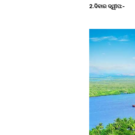
2.ଦିବାର ଦ୍ୱୀପ:-