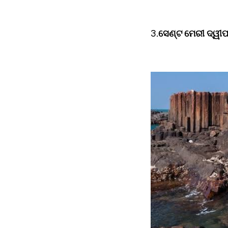
3.
ସେଣ୍ଟ ମେରୀ ଦ୍ୱୀପ 