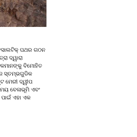
େସାଲଟିକ୍ ପଥର ଗଠନ 
ା ଦ୍ୱାରା 
କମାନଙ୍କୁ ବିମୋହିତ 
 ସ୍ତମ୍ଭଗୁଡିକ 
ଟ ମେରୀ ଦ୍ୱୀପ 
ମୟ ବେଳାଭୂମି ଏବଂ 
ପାଇଁ ଏହା ଏକ 