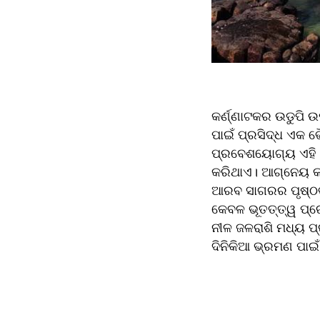
କର୍ଣ୍ଣାଟକର ଉଡୁପି 
ପାଇଁ ପ୍ରସିଦ୍ଧ ଏକ ଭ
ପ୍ରବେଶୟୋଗ୍ୟ ଏହି ଦ୍
କରିଥାଏ। ଆଗ୍ନେୟ କାର
ଆରବ ସାଗରର ପୃଷ୍ଠଭୂମ
କେବଳ ଭୂତତ୍ତ୍ୱ ପ୍ରେ
ନୀଳ ଜଳରାଶି ମଧ୍ୟ ପ୍
ଦିନିକିଆ ଭ୍ରମଣ ପା