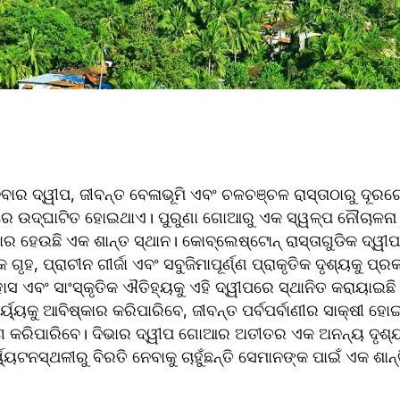
ର ଦ୍ୱୀପ, ଜୀବନ୍ତ ବେଳାଭୂମି ଏବଂ ଚଳଚଞ୍ଚଳ ରାସ୍ତାଠାରୁ ଦୂରରେ
ବରେ ଉଦ୍ଘାଟିତ ହୋଇଥାଏ। ପୁରୁଣା ଗୋଆରୁ ଏକ ସ୍ୱଳ୍ପ ନୌଚାଳନା ଦ
ର ହେଉଛି ଏକ ଶାନ୍ତ ସ୍ଥାନ। କୋବ୍ଲେଷ୍ଟୋନ୍ ରାସ୍ତାଗୁଡିକ ଦ୍ୱ
ୃହ, ପ୍ରାଚୀନ ଗୀର୍ଜା ଏବଂ ସବୁଜିମାପୂର୍ଣ୍ଣ ପ୍ରାକୃତିକ ଦୃଶ୍ୟକୁ ପ୍ର
 ଏବଂ ସାଂସ୍କୃତିକ ଐତିହ୍ୟକୁ ଏହି ଦ୍ୱୀପରେ ସ୍ଥାନିତ କରାୟାଇଛି।
ର୍ୟ୍ୟକୁ ଆବିଷ୍କାର କରିପାରିବେ, ଜୀବନ୍ତ ପର୍ବପର୍ବାଣୀର ସାକ୍ଷୀ ହ
ଗ କରିପାରିବେ। ଦିଭାର ଦ୍ୱୀପ ଗୋଆର ଅତୀତର ଏକ ଅନନ୍ୟ ଦୃଶ୍ୟ
ୟଟନସ୍ଥଳୀରୁ ବିରତି ନେବାକୁ ଚାହୁଁଛନ୍ତି ସେମାନଙ୍କ ପାଇଁ ଏକ ଶାନ୍ତିପ