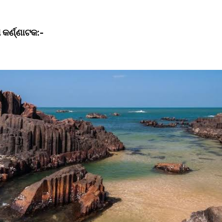
କର୍ଣ୍ଣାଟକ:-