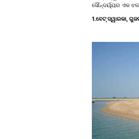
ସୌନ୍ଦର୍ୟ୍ୟର ଏକ ଝଲକ
1.ବେଟ୍ ଦ୍ୱାରକା, ଗୁଜ