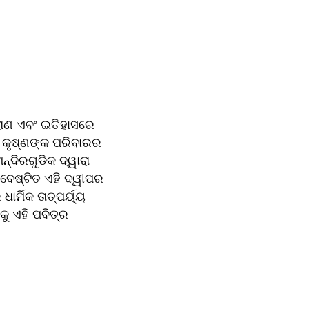
ାଣ ଏବଂ ଇତିହାସରେ 
 କୃଷ୍ଣଙ୍କ ପରିବାରର 
ଦିରଗୁଡିକ ଦ୍ୱାରା 
େଷ୍ଟିତ ଏହି ଦ୍ୱୀପର 
୍ମିକ ତାତ୍ପର୍ୟ୍ୟ 
ୁ ଏହି ପବିତ୍ର 