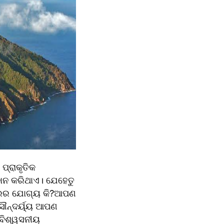
୍ରାକୃତିକ 
ାନ କରିଥାଏ। ଯେହେତୁ 
ଚାରର ଯୋଗ୍ୟ କି?ଆପଣ 
ୌନ୍ଦର୍ୟ୍ୟ ଆପଣ 
ବିଶ୍ୱସନୀୟ 