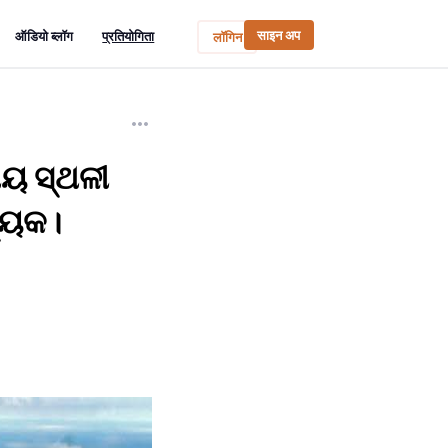
साइन अप
ऑडियो ब्लॉग
प्रतियोगिता
लॉगिन
ୀୟ ସ୍ଥଳୀ
ଶ୍ୟକ।