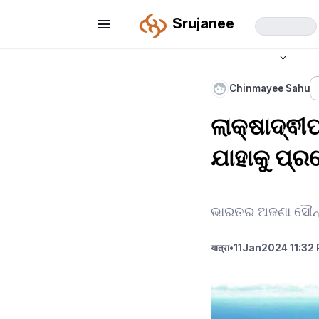
Srujanee
Chinmayee Sahu
ଲାକ୍ଷାଦ୍ଵୀ
ଯାହାକୁ ପ୍ର
ଭାରତର ଅଜଣା ସୌନ୍ଦ
यात्रा
•
11
Jan
2024 11:32