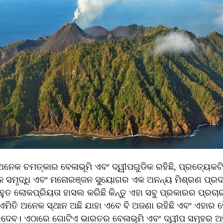
କ ଚମତ୍କାର ବେଳାଭୂମି ଏବଂ ଦ୍ୱୀପଗୁଡିକ ରହିଛି, ପ୍ରତ୍ୟେକଟି ପ
ୃତିକ ସମୃଦ୍ଧି ଏବଂ ମନୋରଞ୍ଜନ ସୁୟୋଗର ଏକ ଅନନ୍ୟ ମିଶ୍ରଣ ପ୍ରଦ
ବହୁତ ଲୋକପ୍ରିୟତା ହାସଲ କରିଛି କିନ୍ତୁ ଏହା ସବୁ ପ୍ରକାରର ପ୍ର
ଏମିତି ଅନେକ ସ୍ଥାନ ଅଛି ଯାହା ଏବେ ବି ଅଜଣା ରହିଛି ଏବଂ ଏହାର ସ
ିଦେବ। ଏଠାରେ ଗୋଟିଏ ଭାରତର ବେଳାଭୂମି ଏବଂ ଦ୍ୱୀପ ସମୂହର ଅ