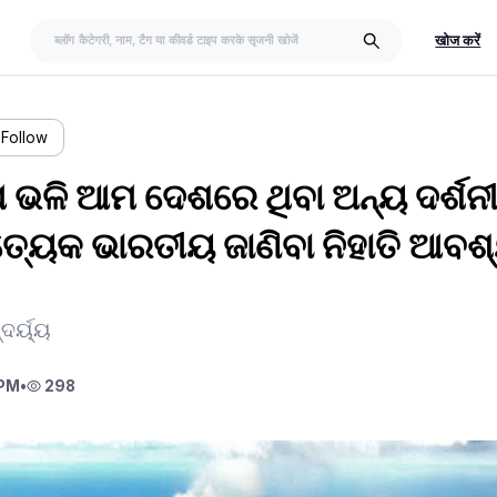
खोज करें
Follow
ପ ଭଳି ଆମ ଦେଶରେ ଥିବା ଅନ୍ୟ ଦର୍ଶନ
ତ୍ୟେକ ଭାରତୀୟ ଜାଣିବା ନିହାତି ଆବ
ର୍ୟ୍ୟ
 PM
•
298