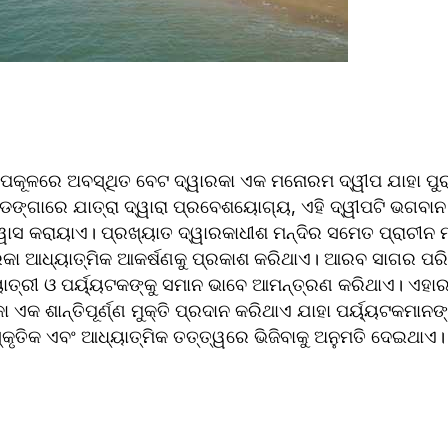
 ଉପକୂଳରେ ଅବସ୍ଥିତ ବେଟ ଦ୍ୱାରକା ଏକ ମନୋରମ ଦ୍ୱୀପ ଯାହା ପୁର
 ଡଙ୍ଗାରେ ଯାତ୍ରା ଦ୍ୱାରା ପ୍ରବେଶୟୋଗ୍ୟ, ଏହି ଦ୍ୱୀପଟି ଭଗବାନ
ୱାସ କରାୟାଏ। ପ୍ରଖ୍ୟାତ ଦ୍ୱାରକାଧୀଶ ମନ୍ଦିର ସମେତ ପ୍ରାଚୀନ ମନ୍
ାରକା ଆଧ୍ୟାତ୍ମିକ ଆକର୍ଷଣକୁ ପ୍ରକାଶ କରିଥାଏ। ଆରବ ସାଗର ପରିବ
ାତ୍ରୀ ଓ ପର୍ୟ୍ୟଟକଙ୍କୁ ସମାନ ଭାବେ ଆମନ୍ତ୍ରଣ କରିଥାଏ। ଏହାର ଧାର
ା ଏକ ଶାନ୍ତିପୂର୍ଣ୍ଣ ମୁକ୍ତି ପ୍ରଦାନ କରିଥାଏ ଯାହା ପର୍ୟ୍ୟଟକମାନଙ୍କ
କୃତିକ ଏବଂ ଆଧ୍ୟାତ୍ମିକ ତତ୍ତ୍ୱରେ ଭିଜିବାକୁ ଅନୁମତି ଦେଇଥାଏ।