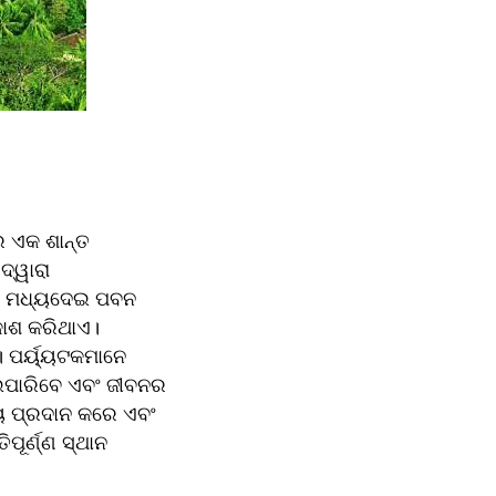
 ଏକ ଶାନ୍ତ 
୍ୱାରା 
ୀପ ମଧ୍ୟଦେଇ ପବନ 
କାଶ କରିଥାଏ। 
 ପର୍ୟ୍ୟଟକମାନେ 
ୋଇପାରିବେ ଏବଂ ଜୀବନର 
 ପ୍ରଦାନ କରେ ଏବଂ 
ୂର୍ଣ୍ଣ ସ୍ଥାନ 