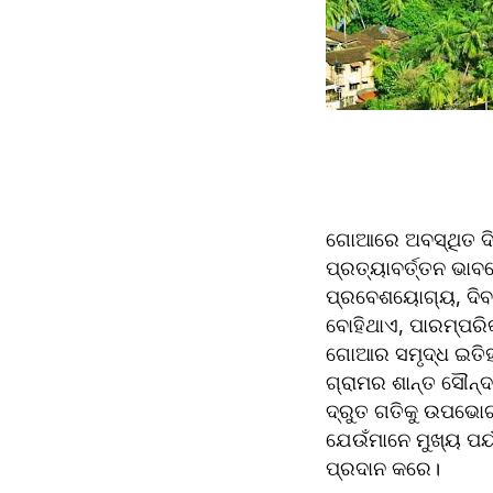
ଗୋଆରେ ଅବସ୍ଥିତ ଦିବା
ପ୍ରତ୍ୟାବର୍ତ୍ତନ ଭା
ପ୍ରବେଶୟୋଗ୍ୟ, ଦିବା
ବୋହିଥାଏ, ପାରମ୍ପରିକ ଗ
ଗୋଆର ସମୃଦ୍ଧ ଇତିହାସ
ଗ୍ରାମର ଶାନ୍ତ ସୌନ୍ଦ
ଦ୍ରୁତ ଗତିକୁ ଉପଭୋ
ଯେଉଁମାନେ ମୁଖ୍ୟ ପର୍ୟ୍
ପ୍ରଦାନ କରେ।