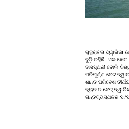
ଗୁଜୁରାଟର ଦ୍ୱାରିକା
ବୁଡ଼ି ରହିଛି। ଏକ ଛୋଟ
ବାସସ୍ଥଳୀ ବୋଲି ବିଶ୍
ପରିପୂର୍ଣ୍ଣ ବେଟ ଦ୍ୱ
ଶାନ୍ତ ପରିବେଶ ତୀର୍ଥୟ
ବ୍ୟତୀତ ବେଟ୍ ଦ୍ୱାରିକ
ଗନ୍ତବ୍ୟସ୍ଥଳର ସାଂସ୍