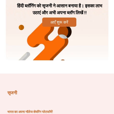
हिंदी ब्लॉगिंग को सृजनी ने आसान बनाया है। इसका लाभ
ବ୍ରହ୍ମଵିଷ୍ଣୁମହାଦେଵମହେନ୍ଦ୍ରାଦିମହାତ୍ମଭିଃ ।
उठाएं और अभी अपना ब्लॉग लिखें !!
ସମ୍ପ୍ରୋକ୍ତଂ କଥୟାମ୍ୟଦ୍ୟ ଲକ୍ଷ୍ମୀନାମସହସ୍ରକମ୍ ॥ 
आएँ शुरू करें
୯॥
ୟସ୍ୟୋଚ୍ଚାରଣମାତ୍ରେଣ ଦାରିଦ୍ର୍ୟାନ୍ମୁଚ୍ୟତେ ନରଃ ।
କିଂ ପୁନସ୍ତଜ୍ଜପାଜ୍ଜାପୀ ସର୍ଵେଷ୍ଟାର୍ଥାନଵାପ୍ନୁୟାତ୍ ॥ ୧୦॥
ଅସ୍ୟ 
ଶ୍ରୀଲକ୍ଷ୍ମୀଦିଵ୍ୟସହସ୍ରନାମସ୍ତୋତ୍ରମହାମନ୍ତ୍ରସ୍ୟ
सृजनी
ଆନନ୍ଦକର୍ଦମଚିକ୍ଲୀତେନ୍ଦିରାସୁତାଦୟୋ ମହାତ୍ମାନୋ 
ମହର୍ଷୟଃ ଅନୁଷ୍ଟୁପ୍ଛନ୍ଦଃ ।
भारत का अपना नॉलेज शेयरिंग प्लेटफॉर्म!