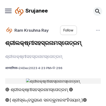
Srujanee
Ram Krsuhna Ray
Follow
ଶ୍ରୀଲକ୍ଷ୍ମୀସହସ୍ରନାମସ୍ତୋତ୍ରମ୍
ଶ୍ରୀଲକ୍ଷ୍ମୀସହସ୍ରନାମସ୍ତୋତ୍ରମ୍
आध्यात्मिक
•
24
Dec
2023 4:23 PM
•
296
🔴 ଶ୍ରୀଲକ୍ଷ୍ମୀସହସ୍ରନାମସ୍ତୋତ୍ରମ୍ 🔴
🟢( ଶ୍ରୀସ୍କନ୍ଦପୁରାଣେ ସନତ୍କୁମାରସଂହିତାୟାମ୍ )🟢