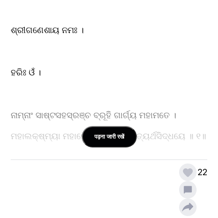
ଶ୍ରୀଗଣେଶାୟ ନମଃ ।
ହରିଃ ଓଁ ।
ନାମ୍ନାଂ ସାଷ୍ଟସହସ୍ରଞ୍ଚ ବ୍ରୂହି ଗାର୍ଗ୍ୟ ମହାମତେ ।
ମହାଲକ୍ଷ୍ମ୍ୟା ମହାଦେଵ୍ୟା ଭୁକ୍ତିମୁକ୍ତ୍ୟର୍ଥସିଦ୍ଧୟେ ॥ ୧॥
पढ़ना जारी रखें
22
ଗାର୍ଗ୍ୟ ଉଵାଚ-
ସନତ୍କୁମାରମାସୀନଂ ଦ୍ଵାଦଶାଦିତ୍ୟସନ୍ନିଭମ୍ ।