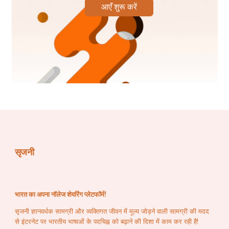
आएँ शुरू करें
ଯାଇଥାନ୍ତି ପୂର୍ବରୁ ଜଗମୋହନରେ ଏକ କାଷ୍ଠ ନିର୍ମିତ 
ପଲଙ୍କ ପଡିଥାଏ । ତହିଁ ଉପରେ ଉଭୟ ପ୍ରତିମା ବିଜେ 
କରିଥାନ୍ତି ତତ୍ପରେ ଭିତରଚ୍ଛ ମହାପାତ୍ର ପ୍ରସାଦ ଲାଗି 
କରନ୍ତି ଓ ସୁଦୁସୁଆର , ଆସ୍ଥାନ ପଢିଆରୀ ପୂଜା ଠା କରନ୍ତି । 
ଏହି ପୂଜା ନିମନ୍ତେ ଦୁଇ ସରା କୋରା ଯୋଗାଯାଇଥାଏ। 
   ଜନୈକ ପୂଜାପଣ୍ଡା ସେବକ ପୂଜାରେ ବସନ୍ତି ଭୋଗ ଶେଷ 
ହେବା ପରେ କର୍ପୂର ଓ ବଳିତା ଆଳତି ହୁଏ ଏହାପରେ ଅକ୍ଷତ 
ବନ୍ଦାପନା ହୋଇଥାଏ । ବନ୍ଦାପନା ନୀତି ଶେଷ ହେବା ପରେ 
ଶ୍ରୀଦେବୀ ଓ ଶ୍ରୀମଦନମୋହନ ପାଲିଙ୍କିରେ ବିଜେ ହୋଇ 
सृजनी
ଭିତର ବେଢାସ୍ଥ ସାତ ପାହାଚ ଦେଇ ଗରୁଡ ସ୍ତମ୍ଭ 
ସମ୍ମୁଖସ୍ଥ ଜଗମୋହନରେ ବିଜେ କରନ୍ତି। ଏଠାରୁ ଶ୍ରୀଦେବୀ 
ରସିଂହାସନକୁ ଓ ଶ୍ରୀମଦନମୋହନ ଦକ୍ଷିଣି ଘରକୁ ବିଜେ 
भारत का अपना नॉलेज शेयरिंग प्लेटफॉर्म!
ହୋଇଥାନ୍ତି ।
सृजनी ज्ञानवर्धक सामग्री और व्यक्तिगत जीवन में मूल्य जोड़ने वाली सामग्री की मदद
से इंटरनेट पर भारतीय भाषाओं के पदचिह्न को बढ़ाने की दिशा में काम कर रही है!