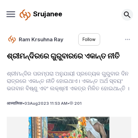
Srujanee
Ram Krsuhna Ray
Follow
ଶ୍ରୀମନ୍ଦିରରେ ଗୁରୁବାରରେ ଏକାନ୍ତ ନୀତି
ଶ୍ରୀମନ୍ଦିର ପରମ୍ପରା ଅନୁଯାୟୀ ପ୍ରତ୍ୟେକ ଗୁରୁବାର ଦିନ
ରାତ୍ରରେ ଏକାନ୍ତ ନୀତି ହୋଇଥାଏ। ଏକାନ୍ତ ଅର୍ଥ ସ୍ବୟଂ
ଭଗବାନ ବିଷ୍ଣୁ ଏବଂ ଲକ୍ଷ୍ମୀ ଏକତ୍ର ମିଳିତ ହୋଇଥାନ୍ତି ।
आध्यात्मिक
•
03
Aug
2023 11:53 AM
•
201