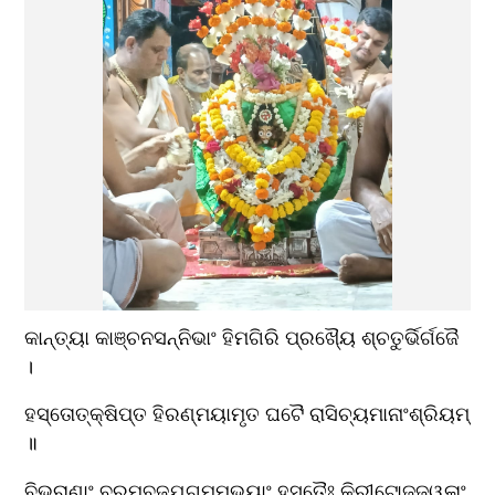
କାନ୍ତ୍ୟା କାଞ୍ଚନସନ୍ନିଭାଂ ହିମଗିରି ପ୍ରଖ୍ୟୈ ଶ୍ଚତୁର୍ଭିର୍ଗଜୈ 
।
ହସ୍ତୋତ୍‌କ୍ଷିପ୍ତ ହିରଣ୍ମୟାମୃତ ଘଟୈ ରାସିଚ୍ୟମାନାଂଶ୍ରିୟମ୍ 
॥
ବିଭ୍ରାଣାଂ ବରମବ୍‌ଜଯୁଗ୍ମମଭୟାଂ ହସ୍ତୈଃ କିରୀଟୋଜ୍ଜ୍ୱଳାଂ 