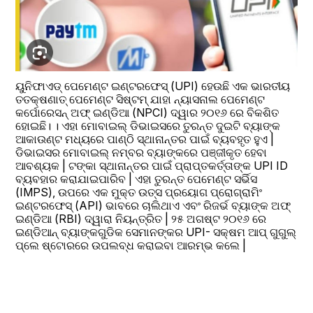
ୟୁନିଫାଏଡ୍ ପେମେଣ୍ଟ ଇଣ୍ଟରଫେସ୍ (UPI) ହେଉଛି ଏକ ଭାରତୀୟ 
ତତକ୍ଷଣାତ୍ ପେମେଣ୍ଟ ସିଷ୍ଟମ୍ ଯାହା ନ୍ୟାସନାଲ ପେମେଣ୍ଟ 
କର୍ପୋରେସନ୍ ଅଫ୍ ଇଣ୍ଡିଆ (NPCI) ଦ୍ୱାର ୨୦୧୬ ରେ ବିକଶିତ 
ହୋଇଛି। । ଏହା ମୋବାଇଲ୍ ଡିଭାଇସରେ ତୁରନ୍ତ ଦୁଇଟି ବ୍ୟାଙ୍କ 
ଆକାଉଣ୍ଟ ମଧ୍ୟରେ ପାଣ୍ଠି ସ୍ଥାନାନ୍ତର ପାଇଁ ବ୍ୟବହୃତ ହୁଏ | 
ଡିଭାଇସର ମୋବାଇଲ୍ ନମ୍ବର ବ୍ୟାଙ୍କରେ ପଞ୍ଜୀକୃତ ହେବା 
ଆବଶ୍ୟକ | ଟଙ୍କା ସ୍ଥାନାନ୍ତର ପାଇଁ ପ୍ରାପ୍ତକର୍ତ୍ତାଙ୍କ UPI ID 
ବ୍ୟବହାର କରାଯାଇପାରିବ | ଏହା ତୁରନ୍ତ ପେମେଣ୍ଟ ସର୍ଭିସ 
(IMPS), ଉପରେ ଏକ ମୁକ୍ତ ଉତ୍ସ ପ୍ରୟୋଗ ପ୍ରୋଗ୍ରାମିଂ 
ଇଣ୍ଟରଫେସ୍ (API) ଭାବରେ ଚାଲିଥାଏ ଏବଂ ରିଜର୍ଭ ବ୍ୟାଙ୍କ ଅଫ୍ 
ଇଣ୍ଡିଆ (RBI) ଦ୍ୱାରା ନିୟନ୍ତ୍ରିତ | ୨୫ ଅଗଷ୍ଟ ୨୦୧୬ ରେ 
ଇଣ୍ଡିଆନ୍ ବ୍ୟାଙ୍କଗୁଡିକ ସେମାନଙ୍କର UPI- ସକ୍ଷମ ଆପ୍ ଗୁଗୁଲ୍ 
ପ୍ଲେ ଷ୍ଟୋରରେ ଉପଲବ୍ଧ କରାଇବା ଆରମ୍ଭ କଲେ |