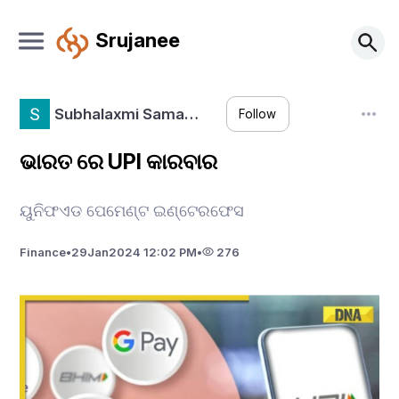
Srujanee
Subhalaxmi Sama…
Follow
ଭାରତ ରେ UPI କାରବାର
ୟୁନିଫଏଡ ପେମେଣ୍ଟ ଇଣ୍ଟେରଫେସ
Finance
•
29
Jan
2024 12:02 PM
•
276