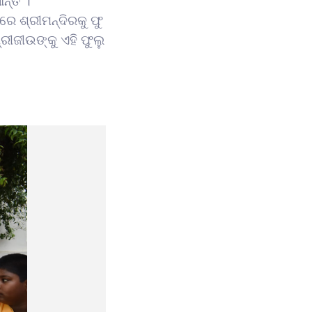
ନ୍ତି ।
େ ଶ୍ରୀମନ୍ଦିରକୁ ଫୁ
ରୀଜୀଉଙ୍କୁ ଏହି ଫୁଲୁ