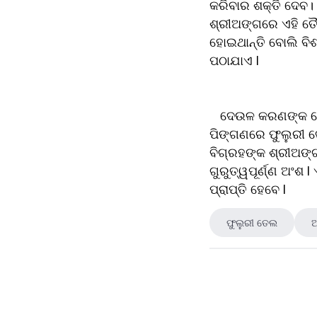
କରିବାର ଶକ୍ତି ଦେବ।
ଶ୍ରୀଅଙ୍ଗରେ ଏହି ତୈ
ହୋଇଥାନ୍ତି ବୋଲି ବିଶ୍
ପଠାଯାଏ l 
   ଦେଉଳ କରଣଙ୍କ ନେ
ପିଙ୍ଗଣରେ ଫୁଲୁରୀ ତ
ବିଗ୍ରହଙ୍କ ଶ୍ରୀଅଙ୍ଗ
ଗୁରୁତ୍ୱପୂର୍ଣ୍ଣ ଅଂଶ
ପ୍ରାପ୍ତି ହେବେ l
ଫୁଲୁରୀ ତେଲ