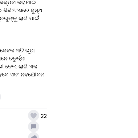
କଳ୍ପନା କରାଯାଇ 
କିଛି ଅଂଶରେ ସୁସ୍ଥ 
ୁଙ୍କୁ ଲାଗି ପାଇଁ 
େବକ ୩ଟି ରୂପା 
ଚତୁର୍ଦ୍ଦା 
ରୀ ତେଲ ଲାଗି ଏକ 
ଥ ହେବେ ଏବଂ ନବଯୌବନ 
22