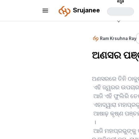
ಕನ್ನಡ
Srujanee
Ram Krsuhna Ray
ଅଣସର ପଞ୍ଚ
ଅଣସରରେ ତିନି ଠାକୁ
ଏହି ଜ୍ୱରର ଉପଚାର
ଆଜି ଏହି ଫୁଲିରି ତେ
ଏହାଦ୍ୱାରା ମହାପ୍ରଭ
ଆଷାଢ଼ କୃଷ୍ଣ ପଞ୍ଚମ
।
ଆଜି ମହାପ୍ରଭୁଙ୍କୁ 