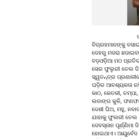
                             ପରମ୍ପରା କ୍ରମେ ଅସୁସ୍ଥ ଶ୍ରୀଜୀଊମାନେ ଏବେ ସୁସ୍ଥ ହେଉଛନ୍ତି। ଶୟନ ଅବସ୍ଥାରୁ 
ବିଗ୍ରହମାନଙ୍କୁ ବସ
ଦେହରୁ ମଜରା ଛଡାଇବାକୁ କରା
ବଡ଼ଓଡ଼ିଆ ମଠ ପ୍ରତ
ସେର ଫୁଲୁରୀ ତେଲ ଦିଆ
ସ୍ୱତନ୍ତ୍ର ପ୍ରଣାଳୀରେ
ଘଡ଼ିର ଆବଶ୍ୟକତା ରହି
କାଠ, କେତକୀ, ଚମ୍ପା,
ଲବାଙ୍ଗ କୁଳି, ଫଣଫଣା,
ଦେଶୀ ଘିଅ, ମହୁ, ନବା
ଯାହାକୁ ଫୁଲରୀ ତେଲ ବ
ଦେବସ୍ନାନ ପୂର୍ଣ୍ଣିମ
ହୋଇଥାଏ। ଆୟୁର୍ବେଦ 