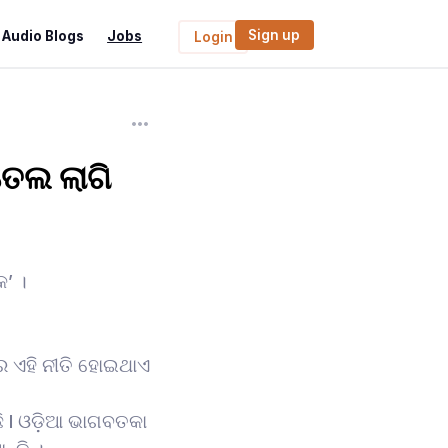
Sign up
Audio Blogs
Jobs
Login
ତେଲ ଲାଗି
’ ।
େ ଏହି ନୀତି ହୋଇଥାଏ
ି l ଓଡ଼ିଆ ଭାଗବତକା