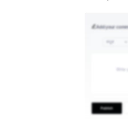
Add your com
ಕನ್ನಡ
Publish