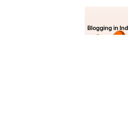
Blogging in I
Com
Srujanee
Abo