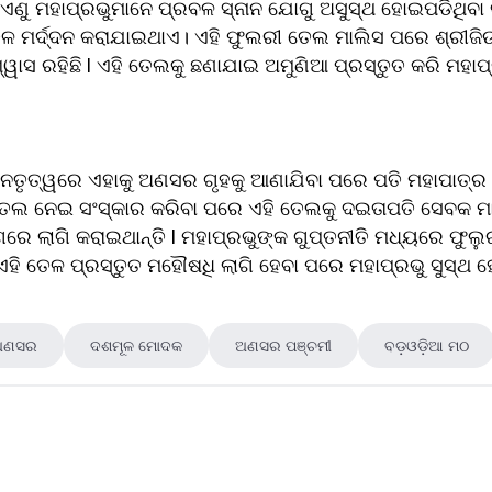
 ଏଣୁ ମହାପ୍ରଭୁମାନେ ପ୍ରବଳ ସ୍ନାନ ଯୋଗୁ ଅସୁସ୍ଥ ହୋଇପଡିଥିବା 
ଳ ମର୍ଦ୍ଦନ କରାଯାଇଥାଏ। ଏହି ଫୁଲରୀ ତେଲ ମାଲିସ ପରେ ଶ୍ରୀଜିଉ 
ୱାସ ରହିଛି l ଏହି ତେଲକୁ ଛଣାଯାଇ ଅମୁଣିଆ ପ୍ରସ୍ତୁତ କରି ମହାପ୍ରଭ
ତୃତ୍ୱରେ ଏହାକୁ ଅଣସର ଗୃହକୁ ଆଣାଯିବା ପରେ ପତି ମହାପାତ୍ର ସ
େଲ ନେଇ ସଂସ୍କାର କରିବା ପରେ ଏହି ତେଲକୁ ଦଇତାପତି ସେବକ ମାନେ 
ରେ ଲାଗି କରାଇଥାନ୍ତି l ମହାପ୍ରଭୁଙ୍କ ଗୁପ୍ତନୀତି ମଧ୍ୟରେ ଫୁଲୁ
 l ଏହି ତେଳ ପ୍ରସ୍ତୁତ ମହୌଷଧି ଲାଗି ହେବା ପରେ ମହାପ୍ରଭୁ ସୁସ୍
ଅଣସର
ଦଶମୂଳ ମୋଦକ
ଅଣସର ପଞ୍ଚମୀ
ବଡ଼ଓଡ଼ିଆ ମଠ