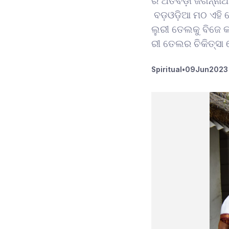
ର ଅତିବଡ଼ୀ ଜଗନ୍ନାଥ
ବଡ଼ଓଡ଼ିଆ ମଠ ଏହି 
ଲୁରୀ ତେଲକୁ ବିଜେ କ
ରୀ ତେଲର ଚିକିତ୍ସା
Spiritual
•
09
Jun
2023