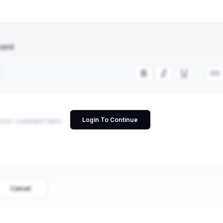
ment
Login To Continue
Cancel