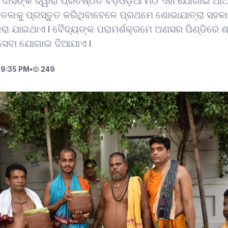
 ଦାସଙ୍କ ଦ୍ୱାରା ପ୍ରତିଷ୍ଠିତ ବଡ଼ଓଡ଼ିଆ ମଠ ଏହା ଯୋଗାଇ ଥାଆ
ତେଲକୁ ପ୍ରସ୍ତୁତ କରିଥିବାବେଳେ ପ୍ରଥମେ ଶୋଭାଯାତ୍ରା ସହକାର
ରା ଯାଇଥାଏ l ବୈଦ୍ୟଙ୍କ ପରାମର୍ଶକ୍ରମେ ଅଣସର ପିଣ୍ଡିରେ ଶ୍
 ସେବା ଯୋଗାଇ ଦିଆଯାଏ l
 9:35 PM
•
249