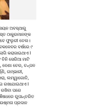
ତ ଠାକୁରମାନଙ୍କ 
ବକଳେବର ବର୍ଷରେ ୯ 
ାଗି କରାଜାଇଥାଏ l 
ତିନି ସେରିଆ ମାଟି 
, ବେଣା ଚେର, ଚନ୍ଦନ 
ି, ଗମ୍ଭାରୀ, 
ଖରା, ଲମ୍ୱାଗୋତି, 
ୋଇ ରଖାଯାଇଥାଏ l 
 ରଖିବା ପରେ 
 ଔଷଧରେ ରୁପାନ୍ତରିତ 
ଉଷ୍ମତା ପ୍ରଦାନ 