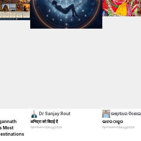
Dr Sanjay Rout
ଲଷ୍ମୀଧର ବିଶୋ
gannath
अनिद्रा को विदाई दें
ଭାବର ଠାକୁର
's Most
Spiritual
•
Spiritual
•
05
Aug
2026
04
Aug
2026
Destinations