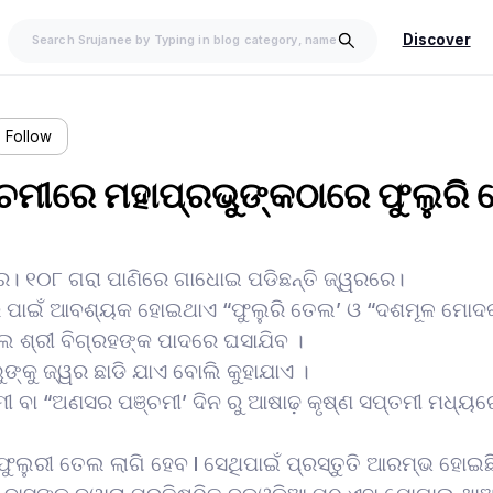
Discover
Follow
ମୀରେ ମହାପ୍ରଭୁଙ୍କଠାରେ ଫୁଲୁରି 
ର। ୧୦୮ ଗରା ପାଣିରେ ଗାଧୋଇ ପଡିଛନ୍ତି ଜ୍ୱରରେ।
 ପାଇଁ ଆବଶ୍ୟକ ହୋଇଥାଏ “ଫୁଲୁରି ତେଲ’ ଓ “ଦଶମୂଳ ମୋଦକ
ଲ ଶ୍ରୀ ବିଗ୍ରହଙ୍କ ପାଦରେ ଘସାଯିବ ।
ୁଙ୍କୁ ଜ୍ୱର ଛାଡି ଯାଏ ବୋଲି କୁହାଯାଏ ।
ୀ ବା “ଅଣସର ପଞ୍ଚମୀ’ ଦିନ ରୁ ଆଷାଢ଼ କୃଷ୍ଣ ସପ୍ତମୀ ମଧ୍ୟର
ଫୁଲୁରୀ ତେଲ ଲାଗି ହେବ l ସେଥିପାଇଁ ପ୍ରସ୍ତୁତି ଆରମ୍ଭ ହୋଇଛ