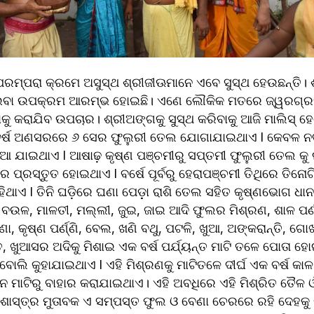
ାଇବା ଉପକ୍ରମ ଆରମ୍ଭ ହୋଇଛି। ଏଣେ ଲୌକିକ ମତରେ ଜ୍ୱରଗ୍ରସ୍
ଯିବ ଉପଚାର। ଶ୍ରୀଅଙ୍ଗକୁ ସୁସ୍ଥ କରିବାକୁ ଆଜି ମାଲିସ୍‌ ହେବେ ଫୁଲୁରୀ ତେଲ। 
ିବର୍ଷ ଅଣସରରେ ୬ ସେର ଫୁଲୁରୀ ତେଲ ଯୋଗାଯାଇଥାଏ l କେବଳ ନ
 ଯାଇଥାଏ l ଆଷାଢ଼ କୃଷ୍ଣ ପଞ୍ଚମୀରୁ ସପ୍ତମୀ ଫୁଲୁରୀ ତେଲ କୁ ଲ
 ପ୍ରସ୍ତୁତ ହୋଇଥାଏ l ବର୍ଷେ ପୂର୍ବରୁ ହେରାପଞ୍ଚମୀ ତିଥିରେ ତିନୋଟି 
ଥାଏ l ତିନି ଘଡ଼ିରେ ଘଣା ପେଡ଼଼ା ରାଶି ତେଲ ସହିତ କୃଷ୍ଣଭୋଗ ଧାନ
 ବଉଳ, ମାଳତୀ, ମଲ୍ଲୀ, ଜୁଇ, ଜାଇ ଆଦି ଫୁଲର ମିଶ୍ରଣ, ଶାଳ ପର୍ଣ୍ଣ
 କୃଷ୍ଣ ପର୍ଣ୍ଣି, ବେଲ, ଖଣି ବଥୁ, ପଟଳି, ଖୁଆ, ଅଙ୍କରାନ୍ତି, ଗୋ
ତ, ଖୁଆସର ଅଦିକୁ ମିଶାଇ ଏକ ବର୍ଷ ପର୍ଯ୍ୟନ୍ତ ମାଟି ତଳେ ପୋତା ହ
ୋଲି କୁହାଯାଇଥାଏ l ଏହି ମିଶ୍ରଣକୁ ମାଟିତଳେ ଦୀର୍ଘ ଏକ ବର୍ଷ କାଳ
ା ଦିନ ମାଟିରୁ ବାହାର କରାଯାଇଥାଏ। ଏହି ଅବଧିରେ ଏହି ମିଶ୍ରିତ ତୈଳ
ଶାସ୍ତ୍ର ମୁତାବକ ଏ ସମ୍ପସ୍ତ ଫୁଲ ଓ ବେଣା ଚେରରେ ରହି ଦେହକୁ 