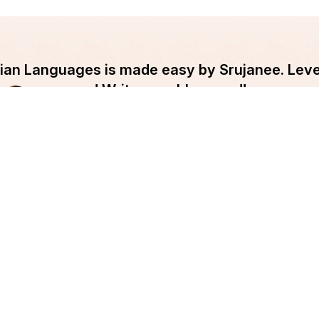
ndian Languages is made easy by Srujanee. Lev
and Write your blog now!!
Get Started
pany
Srujanee
ut Srujanee
Discover