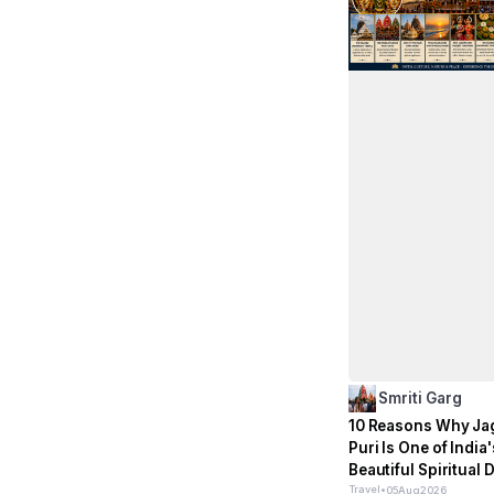
Smriti Garg
10 Reasons Why Ja
Puri Is One of India
Beautiful Spiritual 
Travel
•
05
Aug
2026