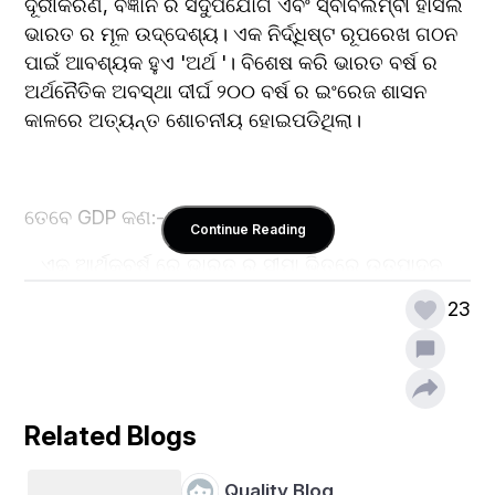
ଦୂରୀକରଣ, ବିଜ୍ଞାନ ର ସଦୁପଯୋଗ ଏବଂ ସ୍ବାବଲମ୍ବୀ ହାସଲ 
ଭାରତ ର ମୂଳ ଉଦ୍ଦେଶ୍ୟ। ଏକ ନିର୍ଦ୍ଧିଷ୍ଟ ରୂପରେଖ ଗଠନ 
ପାଇଁ ଆବଶ୍ୟକ ହୁଏ 'ଅର୍ଥ '। ବିଶେଷ କରି ଭାରତ ବର୍ଷ ର 
ଅର୍ଥନୈତିକ ଅବସ୍ଥା ଦୀର୍ଘ ୨୦୦ ବର୍ଷ ର ଇଂରେଜ ଶାସନ 
କାଳରେ ଅତ୍ୟନ୍ତ ଶୋଚନୀୟ ହୋଇପଡିଥିଲା।
ତେବେ GDP କଣ:-
Continue Reading
   ଏକ ଆର୍ଥିକବର୍ଷ ରେ ଭାରତ ର ସୀମା ଭିତରେ ଉତ୍ପାଦନ 
(production) ଏବଂ ସେବା ( services) କ୍ଷେତ୍ରରୁ 
23
ହେଉଥିବା ମୋଟ ଆର୍ଥିକ ଲାଭ କୁ GDP କୁହାଯାଏ। GDP 
ସମସ୍ତ ଭାରତୀୟ ଏବଂ ବିଦେଶୀ କମ୍ପାନୀ ମାନଙ୍କୁ 
Consider କରିବ ,ଯେଉଁମାନେ କି ଭାରତର ସୀମା ଭିତରେ 
ଅଛନ୍ତି ।
Related Blogs
କୌଣସି ଦେଶର ପ୍ରଗତି ଯୋଜନା ଉପରେ ହିଁ ନିର୍ଭର କରିଥାଏ 
। ୧୮୬୯ ମସିହାରୁ ୧୮୯୦ମଧ୍ୟରେ ବାର୍ଷିକ ହାରାହାରି ମୁଣ୍ଡ 
Quality Blog