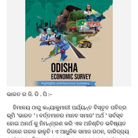
ଭାରତ ର ଜି. ଡି . ପି :-
    ହିମାଳୟ ଠାରୁ କନ୍ୟାକୁମାରୀ ପର୍ଯ୍ୟନ୍ତ ବିସ୍ତୃତ ପବିତ୍ର 
ଭୂମି 'ଭାରତ '। ବର୍ତ୍ତମାନର ମାନବ ସମାଜ' ଅର୍ଥ ' ସର୍ବସ୍ବ 
ହୋଇ ଅନର୍ଥ କୁ ନିମନ୍ତ୍ରଣ କରି ଏକ ଅନିଶ୍ଚିତ ଭବିଷ୍ୟତ 
ଦିଗରେ ଗରଳ ଢାଳୁଚି। ଏ ଆଧୁନିକ ସମାଜ ଗଠନ, ଦାରିଦ୍ର୍ୟ 