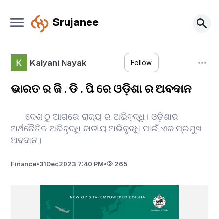
Srujanee
Kalyani Nayak
Follow
ଭାରତ ର ଜି . ଡି . ପି ରେ ଓଡ଼ିଶା ର ଅବଦାନ
ଦେଶ ଠୁ ଆଗରେ ରାଜ୍ୟ ର ଅଭିବୃଦ୍ଧି। ଓଡ଼ିଶାର
ଅର୍ଥନୈତିକ ଅଭିବୃଦ୍ଧି ଜାତୀୟ ଅଭିବୃଦ୍ଧି ପାଇଁ ଏକ ପ୍ରମୁଖ
ଅବଦାନ।
Finance
•
31
Dec
2023 7:40 PM
•
265