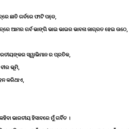
ରେ ଛାତି ଗର୍ବରେ ଫାଟି ପଡେ଼,﻿
ାତ୍ରେ ଆମର ଗର୍ବ ଭାଙ୍ଗି ଭାଇ ଭାଇର ଭାବନା ଜାଗ୍ରତ ହେଇ ଉଠେ,﻿
ରତୀୟଙ୍କର ସ୍ୱାଭିମାନ ର ପ୍ରତିକ,﻿
ବୀର ଭୂମି,
ହନ କରିଥାଏ,﻿
ିବା ଭାରତୀୟ ହିସାବରେ ମୁଁ ଗର୍ବିତ ।﻿