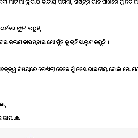
ା ମାଟି ମା କୁ ପାଇଁ ଜାତୀୟ ପତାକା, ରାଷ୍ଟ୍ର ଗାନ ପାଖରେ ମୁଁ ନତ ମ
ର୍ବରେ ଫୁଲି ଉଠୁଛି,﻿
 କଲମ ବାରମ୍ବାର ମୋ ମୁଁହ କୁ ଚାହିଁ ସାଲୁଟ କରୁଛି ।﻿
ତ୍ତ୍ୱ ବିଷୟରେ ଲେଖିଲା ବେଳେ ମୁଁ ଜଣେ ଭାରତୀୟ ବୋଲି ମୋ ମଥା
ା,﻿
 ଗାନ. 🙏﻿