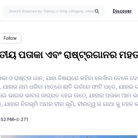
Discover
Follow
ତୀୟ ପତାକା ଏବଂ ରାଷ୍ଟ୍ରଗାନର ମହତ୍
କା ଓ ରାଷ୍ଟ୍ର ଗାନ, ଯାହା ବିଷୟରେ କହିବା ଲେଖିବା ବେଳେ ଦେ
ଯାହାର ନାମ ଧରିବା ମାତ୍ରେ ଛାତି ଗର୍ବରେ ଫାଟି ପଡେ଼, ଯାହାର 
 ଭାଇ ଭାଇର ଭାବନା ଜାଗ୍ରତ ହେଇ ଉଠେ, ଯାହାର ପତାକା ଆମ 
କ, ଯାହାର ବିରଭୂମି ଅମର ବୀର ଭୂମି, ବୀରତ୍ୱ ର ଗାଥା କୁ ବହନ 
:52 PM
•
271