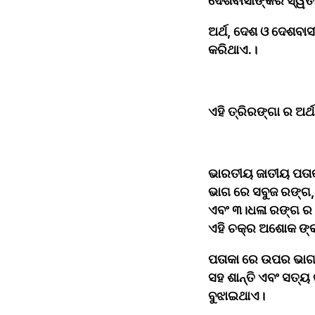
ଦେଶବାସୀଙ୍କର ସ୍ୱତନ
ଅର୍ଥ, ଦେଶ ଓ ଦେଶବାସ
କରିଥାଏ.।
ଏହି ତ୍ରିରଙ୍ଗା ର ଅର
ଭାରତୀୟ ଜାତୀୟ ପତାକ
ଭାଗ ରେ ସବୁଜ ରଙ୍ଗ, 
ଏବଂ ୩।ଧଳା ରଙ୍ଗ ର ଠ
ଏହି ଚକ୍ର ଅଶୋକ ଙ୍କ 
ପତାକା ରେ ଉପର ଭାଗ ର
ସହ ଶାନ୍ତି ଏବଂ ସତ୍ୟ 
ବୁଝାଇଥାଏ।﻿