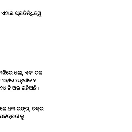
ଏହାର ପ୍ରତିନିଧିତ୍ୱ 
ଝିରେ ଧଳା, ଏବଂ ତଳ 
 ଏହାର ଅନୁପାତ ୨ 
୪ ଟି ଅର ରହିଅଛି। 
ଳେ ଧଳା ରଙ୍ଗ, ଚକ୍ର 
ବିତ୍ରତା କୁ 