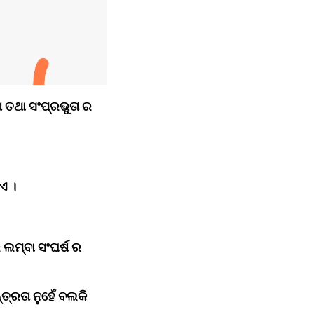
ଥା ସଂପ୍ରଭୁତା ର 
ଏ ।
ଲମ୍ବା ସଂଘର୍ଷ ର 
ରତା ନୁହେଁ ବଲକି 