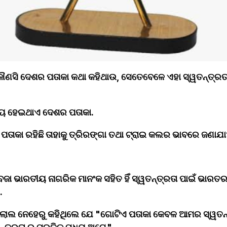
ି ଦେଶର ପତାକା କଥା କହିଥାଉ, ସେତେବେଳେ ଏହା ସ୍ୱତନ୍ତ୍ରତା ତ
ୟ ହେଇଥାଏ ଦେଶର ପତାକା.
ତାକା ରହିଛି ତାହାକୁ ତ୍ରିରଙ୍ଗା ତଥା ଟ୍ରାଇ କଲର ଭାବରେ ଜଣାଯା
ବଜା ଭାରତୀୟ ନାଗରିକ ମାନଂକ ସହିତ ହିଁ ସ୍ୱତନ୍ତ୍ରତା ପାଇଁ ଭାରତର 
﻿
ଲାଲ ନେହେରୁ କହିଥିଲେ ଯେ "ଗୋଟିଏ ପତାକା କେବଳ ଆମର ସ୍ୱତନ୍ତ୍