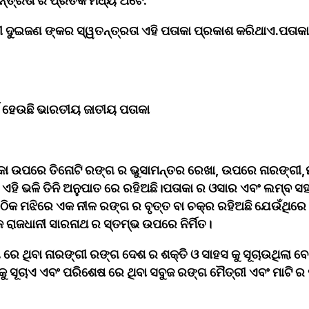
୍ତ୍ରତା ର ପ୍ରତିକ ମଧ୍ୟ ଅଟେ."﻿
ୀ ଦୁଇଜଣ ଙ୍କର ସ୍ୱତନ୍ତ୍ରତା ଏହି ପତାକା ପ୍ରକାଶ କରିଥାଏ.ପତାକା 
୍ଥ ହେଉଛି ଭାରତୀୟ ଜାତୀୟ ପତାକା
ା ଉପରେ ତିନୋଟି ରଙ୍ଗ ର ଭୁସାମନ୍ତର ରେଖା, ଉପରେ ନାରଙ୍ଗୀ,ମ
ଏହି ଭଳି ତିନି ଅନୁପାତ ରେ ରହିଅଛି।ପତାକା ର ଓସାର ଏବଂ ଲମ୍ବ ସହ
ିକ ମଝିରେ ଏକ ନୀଳ ରଙ୍ଗ ର ବୃତ୍ତ ବା ଚକ୍ର ରହିଅଛି ଯେଉଁଥିରେ ୨
ରାଜଧାନୀ ସାରନାଥ ର ସ୍ତମ୍ଭ ଉପରେ ନିର୍ମିତ।﻿
େ ଥିବା ନାରଙ୍ଗୀ ରଙ୍ଗ ଦେଶ ର ଶକ୍ତି ଓ ସାହସ କୁ ସୂଚାଉଥିଲା ବେ
କୁ ସୂଚାଏ ଏବଂ ପରିଶେଷ ରେ ଥିବା ସବୁଜ ରଙ୍ଗ ମୈତ୍ରୀ ଏବଂ ମାଟି ର ପ