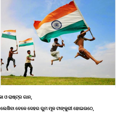
 ଓ ରାଷ୍ଟ୍ର ଗାନ,
ା ଲେଖିବା ବେଳେ ଦେହର ରୁମ ମୂଳ ଟାଙ୍କୁରୀ ହୋଇଉଠେ,