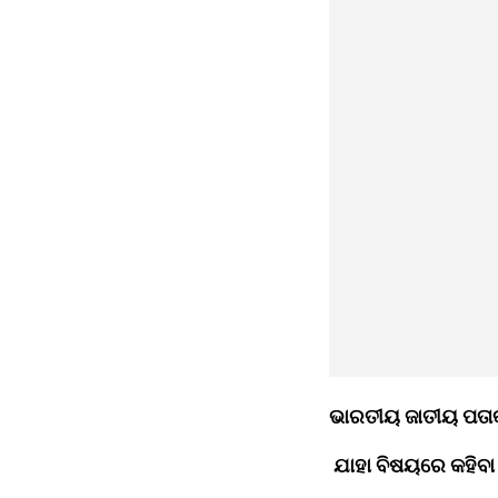
ଭାରତୀୟ ଜାତୀୟ ପତାକା
 ଯାହା ବିଷୟରେ କହିବ