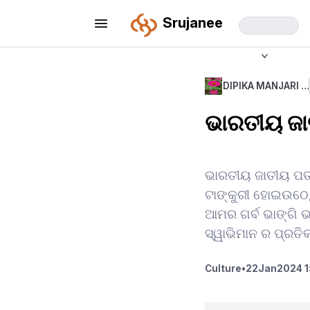
Srujanee
DIPIKA MANJARI …
ଭାରତୀୟ ଜା
ଭାରତୀୟ ଜାତୀୟ ପତା
ଟାଙ୍କୁରୀ ହୋଇଉଠେ, 
ଆମର ଗର୍ବ ଭାଙ୍ଗି
ସ୍ୱାଭିମାନ ର ପ୍ରତି
Culture
•
22
Jan
2024 1