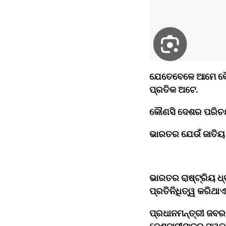
ଯେତେବେଳେ ଆମେ କୌଣସ
ପ୍ରତିକ ଅଟେ.
କୌଣସି ଦେଶର ପରିଚ
ଭାରତର ଯେଉଁ ଜାତିୟ ପ
ଭାରତର ରାଷ୍ଟ୍ରିୟ ଧ୍
ପ୍ରତିନିଧିତ୍ୱ କରିଥାଏ.
ପ୍ରଧାନମନ୍ତ୍ରୀ ଜବର