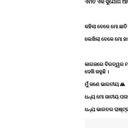
ଏମିତି ଏକ ସୁଯୋଗ ଆସିବ
କହିଲା ବେଳେ ମୋ ଛାତି ଗ
ଲେଖିଲା ବେଳେ ମୋ ହାତର
କାଗଜରେ ବିରତ୍ୱର ମହ
ଦେଖି କହୁଛି ।﻿
ମୁଁ ଜଣେ ଭାରତୀୟ 🙏﻿
ଧନ୍ୟ ମୋ ଜାତୀୟ ପତାକ
ଧନ୍ୟ ଭାରତର ରାଷ୍ଟ୍ର