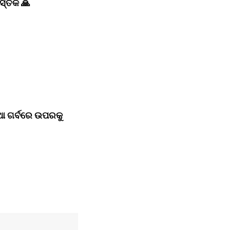
ସ୍ତକ 🙏﻿
 ଗର୍ବରେ ଉପରକୁ 