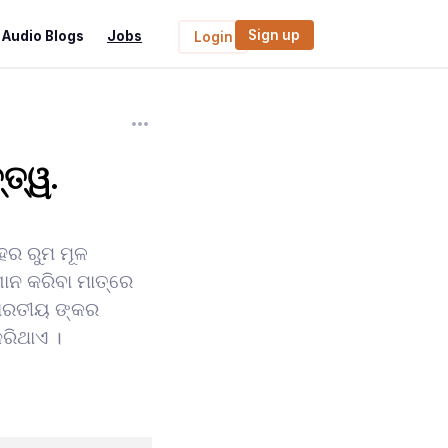
Sign up
Audio Blogs
Jobs
Login
ତ୍ୱ.
ହର ରୁମ ମୂଳ
ଗାନ କରିବା ମାତ୍ରେ
ଭାରତୀୟ ଙ୍କର
କରିଥାଏ ।