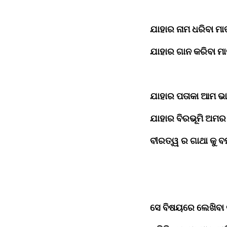
ଯାହାର ନାମ ଧରିବା ମାତ୍
ଯାହାର ଗାନ କରିବା ମ
ଯାହାର ପତାକା ଆମ ଭା
ଯାହାର ବିରଭୂମି ଅମର 
ବୀରତ୍ୱ ର ଗାଥା କୁ ବ
ସେ ବିଷୟରେ ଲେଖିବା କହ