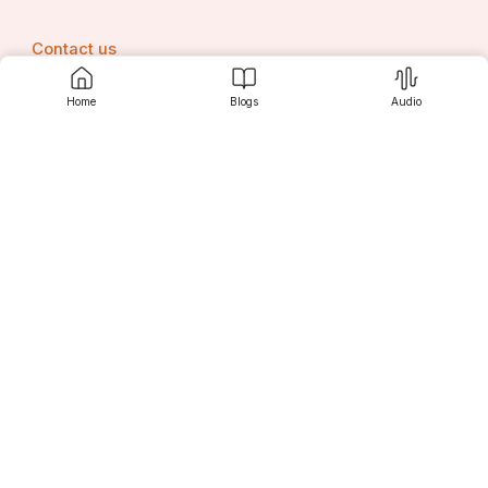
Contact us
पवन के जैसी हैं,
Home
Blogs
Audio
कभी रौद्र अग्निज्वाला हैं ..
Srujanee
Discover
For Readers
For Writers