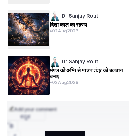
वो युद्ध में "शीश" काट देती,
Dr Sanjay Rout
जब बात "धर्म" पर आती हैं ..
दिशा काल का रहस्य
अपने सम्मान की खातिर,
•
02
Aug
2026
वो हँस के "जोहर" अपनाती हैं ..
Dr Sanjay Rout
उसने जीते हैं "पदक" कई,
मंगल की अग्नि से पाचन तंत्र को बलवान
बनाएं
•
02
Aug
2026
दे के "योग्यता" की परीक्षा भी ..
वो पाक कला में "निपुण" भी हैं,
Add your comment
लेती हैं अर्थशास्त्र की "शिक्षा" भी ..
ಕನ್ನಡ