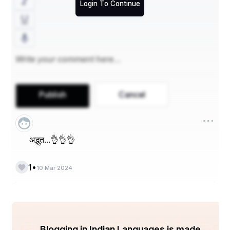
वो धरा से चाँद तक जा पहुँची,
Login To Continue
 मनवाया अपना "लोहा" हैं ..
उन परिस्थितियों में भी डटी रही,
जब "धैर्य" भी साहस खोया हैं..
Publish
Cancel
वो नृत्य करे और गायन भी,
और समझे गणित,रसायन भी ..
अद्भुत...👌👌👌
वो प्रेम लिए हैं "राधा" सी,
•
1
10 Mar 2024
और मन उसका "अनुरागी" हैं..
वो मोह अगर ठुकरा दे तो,
सारा जीवन "वैरागी" हैं ..
Blogging in Indian Languages is made