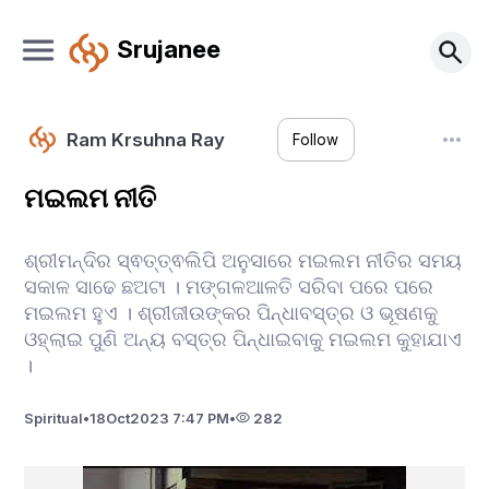
Srujanee
Ram Krsuhna Ray
Follow
ମଇଲମ ନୀତି
ଶ୍ରୀମନ୍ଦିର ସ୍ଵତ୍ତ୍ଵଲିପି ଅନୁସାରେ ମଇଲମ ନୀତିର ସମୟ
ସକାଳ ସାଢେ ଛଅଟା । ମଙ୍ଗଳଆଳତି ସରିବା ପରେ ପରେ
ମଇଲମ ହୁଏ । ଶ୍ରୀଜୀଉଙ୍କର ପିନ୍ଧାବସ୍ତ୍ର ଓ ଭୂଷଣକୁ
ଓହ୍ଲାଇ ପୁଣି ଅନ୍ୟ ବସ୍ତ୍ର ପିନ୍ଧାଇବାକୁ ମଇଲମ କୁହାଯାଏ
।
Spiritual
•
18
Oct
2023 7:47 PM
•
282