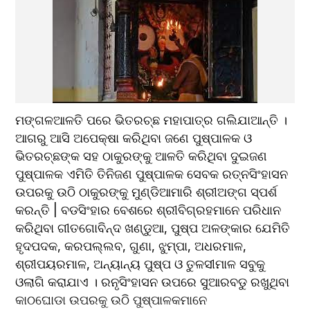
ମଙ୍ଗଳଆଳତି ପରେ ଭିତରଚ୍ଛ ମହାପାତ୍ର ଗଲିଯାଆନ୍ତି । 
ଆଗରୁ ଆସି ଅପେକ୍ଷା କରିଥିବା ଜଣେ ପୁଷ୍ପାଳକ ଓ 
ଭିତରଚ୍ଛଙ୍କ ସହ ଠାକୁରଙ୍କୁ ଆଳତି କରିଥିବା ଦୁଇଜଣ 
ପୁଷ୍ପାଳକ ଏମିତି ତିନିଜଣ ପୁଷ୍ପାଳକ ସେବକ ରତ୍ନସିଂହାସନ 
ଉପରକୁ ଉଠି ଠାକୁରଙ୍କୁ ମୁଣ୍ଡିଆମାରି ଶ୍ରୀଅଙ୍ଗ ସ୍ପର୍ଶ 
କରନ୍ତି | ବଡସିଂହାର ବେଶରେ ଶ୍ରୀବିଗ୍ରହମାନେ ପରିଧାନ 
କରିଥିବା ଗୀତଗୋବିନ୍ଦ ଖଣ୍ଡୁଆ, ପୁଷ୍ପ ଅଳଙ୍କାର ଯେମିତି 
ହୃଦପଦକ, କରପଲ୍ଲବ, ଗୁଣା, ଝୁମ୍ପା, ଅଧରମାଳ, 
ଶ୍ରୀପୟରମାଳ, ଅନ୍ୟାନ୍ୟ ପୁଷ୍ପ ଓ ତୁଳସୀମାଳ ସବୁକୁ 
ଓଲାଗି କରାଯାଏ । ରନୃସିଂହାସନ ଉପରେ ସୁଆରବଡୁ ରଖୁଥିବା 
କାଠଘୋଡା ଉପରକୁ ଉଠି ପୁଷ୍ପାଳକମାନେ 