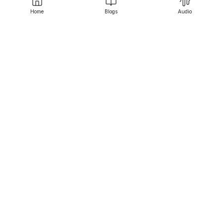
Home
Blogs
Audio
Srujanee
Discover
For Readers
For Writers
Editor