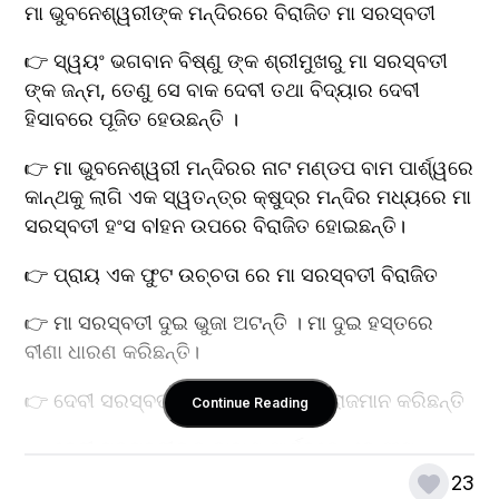
ମା ଭୁବନେଶ୍ୱରୀଙ୍କ ମନ୍ଦିରରେ ବିରାଜିତ ମା ସରସ୍ବତୀ
👉 ସ୍ୱୟଂ ଭଗବାନ ବିଷ୍ଣୁ ଙ୍କ ଶ୍ରୀମୁଖରୁ ମା ସରସ୍ବତୀ 
ଙ୍କ ଜନ୍ମ, ତେଣୁ ସେ ବାକ ଦେବୀ ତଥା ବିଦ୍ୟାର ଦେବୀ 
ହିସାବରେ ପୂଜିତ ହେଉଛନ୍ତି ।
👉 ମା ଭୁବନେଶ୍ୱରୀ ମନ୍ଦିରର ନାଟ ମଣ୍ଡପ ବାମ ପାର୍ଶ୍ୱରେ 
କାନ୍ଥକୁ ଲାଗି ଏକ ସ୍ୱତନ୍ତ୍ର କ୍ଷୁଦ୍ର ମନ୍ଦିର ମଧ୍ୟରେ ମା 
ସରସ୍ବତୀ ହଂସ ବlହନ ଉପରେ ବିରାଜିତ ହୋଇଛନ୍ତି।
👉 ପ୍ରାୟ ଏକ ଫୁଟ ଉଚ୍ଚତା ରେ ମା ସରସ୍ବତୀ ବିରାଜିତ
👉 ମା ସରସ୍ବତୀ ଦୁଇ ଭୁଜା ଅଟନ୍ତି । ମା ଦୁଇ ହସ୍ତରେ 
ବୀଣା ଧାରଣ କରିଛନ୍ତି।
👉 ଦେବୀ ସରସ୍ବତୀ ପୂର୍ବାଭିମୁଖୀ ହୋଇ ବିରାଜମାନ କରିଛନ୍ତି
Continue Reading
👉 ଦେବୀ ସରସ୍ବତୀଙ୍କ ଡାହାଣ ପାର୍ଶ୍ଵରେ ଏକ ଫୁଟ 
ଉଚ୍ଚତା ବିଶିଷ୍ଟ ନୃସିଂହ ମୂର୍ତ୍ତି ବିରାଜିତ ଅଛନ୍ତି।
23