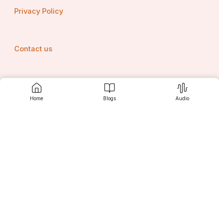
Privacy Policy
Contact us
Srujanee
Home
Blogs
Audio
Discover
For Readers
For Writers