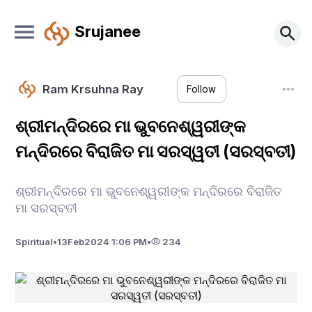
Srujanee
Ram Krsuhna Ray
Follow
ଶ୍ରୀମନ୍ଦିରରେ ମା ଭୁବନେଶ୍ୱରୀଙ୍କ
ମନ୍ଦିରରେ ବିରାଜିତ ମା ସରସ୍ୱତୀ (ସରସ୍ବତୀ)
ଶ୍ରୀମନ୍ଦିରରେ ମା ଭୁବନେଶ୍ୱରୀଙ୍କ ମନ୍ଦିରରେ ବିରାଜିତ
ମା ସରସ୍ବତୀ
Spiritual
•
13
Feb
2024 1:06 PM
•
234