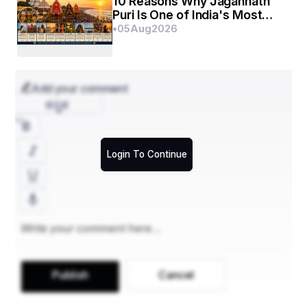
10 Reasons Why Jagannath
Puri Is One of India's Most
ସହ ରାମକୃଷ୍ଣ ବିଜେ କରନ୍ତି।
Beautiful Spiritual
•
05
Aug
2026
Destinations
📝ମୋଟ ୭୩୧ଖଣ୍ଡ କାଠରେ ତିଆରି ଏହି ରଥର ଉଚ୍ଚତା 
୪୫ଫୁଟ ଅଟେ ।
Add your comment
📝ଏହି ରଥରେ ୧୪ଟି ଚକ ସଂଯୁକ୍ତ ହୋଇଥାଏ । ପ୍ରତ୍ୟେକ 
ಕನ್ನಡ
ଚକର ଉଚ୍ଚତା ୬ ଫୁଟ ୬ ଇଞ୍ଚ।
📝ଦଧିନଉତି: ହିରଣ୍ମୟୀ ।
Login To Continue
📝ସାରଥି: ଦାରୁକ ।
📝ରଥର ଦଉଡ଼ି: ବାସୁକୀ ।
📝ପରମ୍ପରା ମୁତାବକ କଳା ରଙ୍ଗର ଚାରୋଟି ଘୋଡ଼ା ଘୋଡ଼ା 
(ଶଙ୍ଖ, ସୁଚିତ୍ର, ଅଙ୍ଗଦ, ମେଘନାଦ) ସ୍ଥାପନ କରାଯାଏ ।
Publish
Cancel
📝ଧ୍ୱଜପମୂର୍ତ୍ତି: ଲକ୍ଷ୍ମୀନୃସିଂହ ।