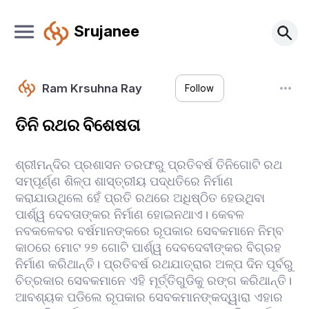
Srujanee
Ram Krsuhna Ray
Follow
ତିନି ରଥର ବିଶେଷତା
ଶ୍ରୀମନ୍ଦିର ପ୍ରଶାସନ ତରଫରୁ ପ୍ରତିବର୍ଷ ତିନିଗୋଟି ରଥ
ସମ୍ପୂର୍ଣ୍ଣ ଶିଳ୍ପ ଶାସ୍ତ୍ରୀୟ ପଦ୍ଧତିରେ ନିର୍ମାଣ
କରାଯାଉଥିଲେ ହେଁ ପ୍ରତି ରଥରେ ଅଧିଷ୍ଠିତ ହେଉଥିବା
ପାର୍ଶ୍ୱ ଦେବତାଙ୍କର ନିର୍ମାଣ ହୋଇନଥାଏ। କେବଳ
ନବକଳେବର ବର୍ଷମାନଙ୍କରେ ରୂପକାର ସେବକମାନେ ନିମ୍ବ
କାଠରେ ମୋଟ ୨୭ ଗୋଟି ପାର୍ଶ୍ୱ ଦେବଦେବୀଙ୍କର ବିଗ୍ରହ
ନିର୍ମାଣ କରିଥାନ୍ତି। ପ୍ରତିବର୍ଷ ରଥଯାତ୍ରାର ଅଳ୍ପ ଦିନ ପୂର୍ବରୁ
ଚିତ୍ରକାର ସେବକମାନେ ଏହି ମୂର୍ତ୍ତିଗୁଡିକୁ ରଙ୍ଗ କରିଥାନ୍ତି।
ଆବଶ୍ୟକ ପଡିଲେ ରୂପକାର ସେବକମାନଙ୍କଦ୍ୱାରା ଏହାର