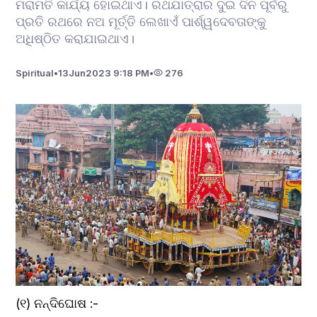
ମରାମତି କାର୍ଯ୍ୟ ହୋଇଥାଏ। ରଥଯାତ୍ରାର ଦୁଇ ଦିନ ପୂର୍ବରୁ
ପ୍ରତି ରଥରେ ନଅ ମୂର୍ତ୍ତି ଲେଖାଏଁ ପାର୍ଶ୍ୱଦେବତାଙ୍କୁ
ଅଧିଷ୍ଠିତ କରାଯାଇଥାଏ।
Spiritual
•
13
Jun
2023 9:18 PM
•
276
(୧) ନନ୍ଦିଘୋଷ :-