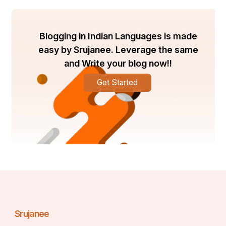
📝ନାଲି ଓ ସବୁଜ ରଙ୍ଗର କପଡ଼ାରେ ରଥାବରଣ କରାଯାଏ ।
📝ତାଳଧ୍ୱଜ ରଥରେ ମହାଦେବ, ବାଇଶିଭୁଜ ନୃସିଂହ, ବଳରାମ, 
Blogging in Indian Languages is made
ନୃତ୍ୟ ଗଣପତି, ଲକ୍ଷ୍ମଣଙ୍କୁ ବହନ କରିଥିବା ଅଙ୍ଗଦ, 
easy by Srujanee. Leverage the same
ନାଟାମ୍ବର (ବୃଷଭ ଉପରେ ନୃତ୍ୟରତ ଶିବ), 
କାର୍ତ୍ତିକେଶ୍ୱର, ମଧୁକୈଟବଙ୍କ ସହ ବିଷ୍ଣୁଙ୍କ ଯୁଦ୍ଧ, 
and Write your blog now!!
ଅନନ୍ତବାସୁଦେବ ପାର୍ଶ୍ୱବଦେବ/ଦେବୀ ଭାବେ ଅବସ୍ଥାନ 
Get Started
କରିଥାନ୍ତି ।
🔘(୩) ଦର୍ପଦଳନ :-
📝'ଦର୍ପଦଳନ' ବା 'ପଦ୍ମଧ୍ୱଜ' ବା 'ଦେବଦଳନ' ରଥରେ 
ସୁଭଦ୍ରାଙ୍କ ସହ ଶ୍ରୀସୁଦର୍ଶନ ବିଜେ କରନ୍ତି ।
📝ମୋଟ ୭୧୧ଖଣ୍ଡ କାଠରେ ତିଆରି ଏହି ରଥର ଉଚ୍ଚତା 
Srujanee
୪୪ଫୁଟ ୬ ଇଞ୍ଚ ଅଟେ ।