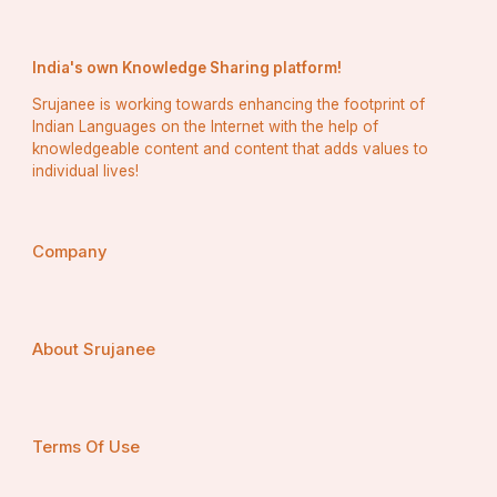
📝ଏହି ରଥରେ ୧୨ଟି ଚକ ସଂଯୁକ୍ତ ହୋଇଥାଏ । ପ୍ରତ୍ୟେକ 
India's own Knowledge Sharing platform!
ଚକର ଉଚ୍ଚତା ୬ ଫୁଟ ୮ ଇଞ୍ଚ ।
Srujanee is working towards enhancing the footprint of
📝ସାରଥି: ଅର୍ଜୁନ ।
Indian Languages on the Internet with the help of
knowledgeable content and content that adds values to
📝ରଥର ଦଉଡ଼ି: ସ୍ୱର୍ଣ୍ଣଚୂଡ଼ ।
individual lives!
📝ଧ୍ୱଜପମୂର୍ତ୍ତି: ଜୟଦୁର୍ଗା ।
Company
📝ପରମ୍ପରା ମୁତାବକ ନାଲି ଚାରୋଟି ଘୋଡ଼ା (ରୋଚିକା, 
ମୋଚିକା, ଜିତା, ଅପରାଜିତା) ସ୍ଥାପନ କରାଯାଏ । ନାଲି ଓ କଳା 
ରଙ୍ଗର କପଡ଼ାରେ ରଥାବରଣ କରାଯାଏ ।
About Srujanee
📝ଦର୍ପଦଳନରେ ବିମଳା, ମଙ୍ଗଳା, ବାରାହୀ, 
ଭଦ୍ରକାଳୀ(ଶବରୂଢ଼ା ଚତୁର୍ଭୁଜା), ବନଦୁର୍ଗା ବା କଣ୍ଟକାଢ଼ି, 
କାତ୍ୟାୟନୀ (ଅଷ୍ଟଭୁଜା ଦୁର୍ଗା), ହରଚଣ୍ଡୀ, ରାମଚଣ୍ଡୀ 
Terms Of Use
(ଅଷ୍ଟଭୁଜା ଓ ବାମହାତ କାଣି ଆଙ୍ଗୁଠିକୁ ପାଟିରେ 
ଚୁଚୁମିଛନ୍ତି), ଅଘୋରା ପାର୍ଶ୍ୱଦେବ/ଦେବୀ ଭାବେ ଅବସ୍ଥାନ 