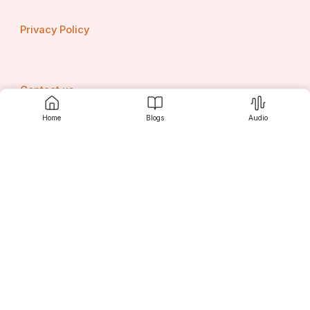
କରିଥାନ୍ତି ।
Privacy Policy
🔘ଶ୍ରୀଜଗନ୍ନାଥଙ୍କ ରଥର ୧୬ ଚକ ଷୋଳକଳାର, 
Contact us
ବଳଭଦ୍ରଙ୍କର ୧୪ ଚକ ଚତୁର୍ଦ୍ଦଶ ମନ୍ୱନ୍ତରର ଓ 
ସୁଭଦ୍ରାଙ୍କ ୧୨ ଚକ ବାରମାସର ଦୃଷ୍ଟି ଆକର୍ଷଣ କରିଥାଏ । 
Home
Blogs
Audio
ତିନି ରଥର ଦଧିନଉତି : ହିରଣ୍ୟଗର୍ଭ, ହିରଣ୍ମୟୀ, 
ଭୁବନକୋଷ । ଏହି ତିନି ଦଧିନଉତି ଉପରେ ମୋଟ ୯ଟି ପିତଳ 
Srujanee
କଳସ (ନଭ, ଆକାଶ, ବ୍ୟୋମ, ପରା, ଅପରା, ବୈଖାରୀ, 
ଚନ୍ଦ୍ର, ସୂର୍ଯ୍ୟ, ବିଦ୍ୟୁତ) ସ୍ଥାପନ କରାଯାଏ ।
Discover
  🌹🌳🔘ଜୟ ଜଗନ୍ନାଥ🔘🌳🌹
For Readers