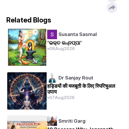
📝ଏହାର ପତାକା ଗରୁଡ଼ ଚିହ୍ନାଙ୍କିତ ।
Related Blogs
📝ଧ୍ୱଜପମୂର୍ତ୍ତି: ପଞ୍ଚମୁଖୀ ହନୁମାନ ।
Susanta Sasmal
📝ନାଲି ଓ ହଳଦିଆ ରଙ୍ଗର କପଡ଼ାରେ ରଥାବରଣ କରାଯାଏ 
'ଭକ୍ତ କନ୍ନପ୍ପା'
।
•
08
Aug
2026
📝ନନ୍ଦିଘୋଷରେ ହରିହର, ପଣ୍ଡୁ ନୃସିଂହ, ଗିରିଧର, ଷଡ଼ଭୁଜ 
ଚିନ୍ତାମଣି କୃଷ୍ଣ, ଚତୁର୍ଭୁଜ ନାରାୟଣ, ସପ୍ତଫେଣ ସର୍ପରେ 
ଆସୀନ ମଧୁସୂଦନ ବା ବିଷ୍ଣୁ, ଲକ୍ଷ୍ମଣ, ପଞ୍ଚମୁଖୀ ମହାବୀର 
Dr Sanjay Rout
ପାର୍ଶ୍ୱଦେବ/ଦେବୀ ଭାବେ ଅବସ୍ଥାନ କରିଥାନ୍ତି ।
हड्डियों की मजबूती के लिए स्पिरिचुअल
उपाय
•
07
Aug
2026
🔘(୨) ତାଳଧ୍ୱଜ :-
Smriti Garg
📝'ତାଳଧ୍ୱଜ' ବା 'ଲଙ୍ଗଳ ଧ୍ୱଜ' ରଥରେ ବଳଭଦ୍ରଙ୍କ 