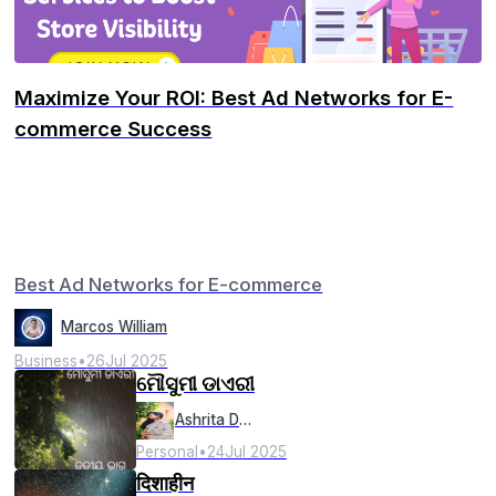
Maximize Your ROI: Best Ad Networks for E-
commerce Success
Best Ad Networks for E-commerce
Marcos William
Business
•
26
Jul 2025
ମୌସୁମୀ ଡାଏରୀ
Ashrita Das
Personal
•
24
Jul 2025
दिशाहीन