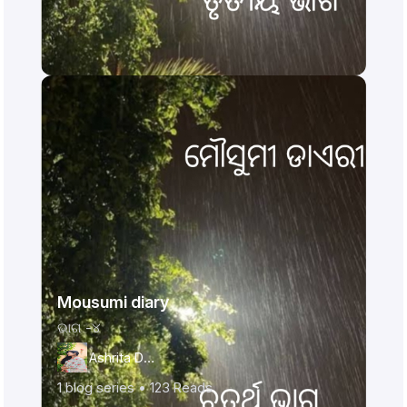
Mousumi diary
ଭାଗ -୪
Ashrita Das
1
blog series •
123
Reads