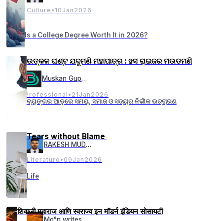
Culture
•
10
Jan
2026
Is a College Degree Worth It in 2026?
ଉତ୍କଳ ଘଣ୍ଟ ଯଦୁମଣି ମହାପାତ୍ର : ହସ ରାଇଜର ମଉଡମଣି
Muskan Gupta
Professional
•
21
Jan
2026
ବ୍ୟଙ୍ଗର ଆଡ଼ରେ ସମୟ, ସମାଜ ଓ ସତ୍ୟର ନିର୍ଭୀକ ଉଚ୍ଚାରଣ
Tears without Blame
RAKESH MUDULI
Literature
•
09
Jan
2026
Life
शिवाजी महाराज आणि स्वराज्य इन मॉडर्न इंडियन सोसायटी
Mo°n wrítes_✨