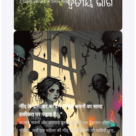
2
blog series •
196
Reads
नींद के पार: डर का वन ,"जहां सपनों का साया
हकीकत पर पड़ता है..."
डरावने सपनों और अनकहे इशारों से बुनी एक थ्रिलर-हॉरर
सीरीज़, जहाँ एक महिला की नींद उसके भविष्य की चाबियाँ छुपाए