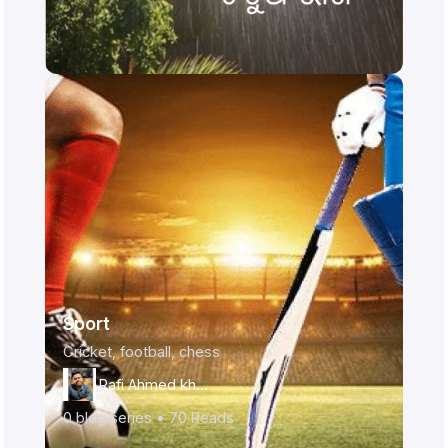
Sport
Cricket, football, chess
Rafi Ahmed khan
0
blog series •
70
Reads