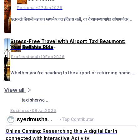
Personal
•
27
Jan
2026
छत्रपती शिवाजी महाराज म्हणजे फक्त इतिहास नाही, तर ते आजच्या भाषेत सांगायचं तर
'Ultimate OG Startup Founder' आहेत. आज च्या काळात महाराजांचे महत्व
Stress-Free Travel with Airport Taxi Beaumont:
Hrushikesh Savant
Your Reliable Ride
Professional
•
19
Feb
2026
Whether you’re heading to the airport or returning home,
having a dependable cab in Beaumont makes all the
difference.
View all
taxi sherwood
Business
•
08
Jan
2026
syedmushahid
•
Top Contributor
Online Gaming: Researching this A digital Earth
connected with Interactive Activity