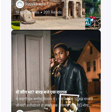
Surjya kanta Ta…
19
blog series •
200
Reads
वो कौन था? बारह बजे एक दस्तक
ये कहानी एक सस्पेंस,थ्रिलर है। रात के ठीक 12 बजे दरवाज़े
की घंटी बजीखोलते ही सामने एक अजनबी खड़ा था।भीगा