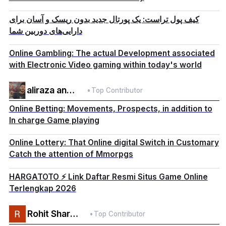
کیف پول تراست: یک پورتال جدید بدون ریسک و آسان برای
دارایی‌های دوربین شما
Online Gambling: The actual Development associated
with Electronic Video gaming within today's world
aliraza ansar
•
Top Contributor
Online Betting: Movements, Prospects, in addition to
In charge Game playing
Online Lottery: That Online digital Switch in Customary
Catch the attention of Mmorpgs
HARGATOTO ⚡️ Link Daftar Resmi Situs Game Online
Terlengkap 2026
Rohit Sharma
•
Top Contributor