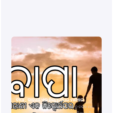
ବାପା ; କାହାଣୀ ଏକ ନିସ୍ୱାର୍ଥପର ମଣିଷର
ପଥର ଠୁ ବି କଠିନ ଯାହାର ହୃଦୟ ଆଉ ଜଳ ଠୁ ତରଳ ମନ