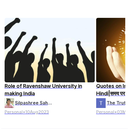
Role of Ravenshaw University in
Quotes on Im
making India
Hindi|समय पर अ
Silpashree Saho…
Personal
•
10
Aug
2023
Personal
•
03
Ma