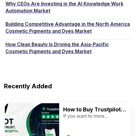
Why CEOs Are Investing in the AI Knowledge Work
Automation Market
Building Competitive Advantage in the North America
Cosmetic Pigments and Dyes Market
How Clean Beauty Is Driving the Asia-Pacific
Cosmetic Pigments and Dyes Market
Recently Added
How to Buy Trustpilot
Reviews for Ratings
If you want to more
information just contact now.
and Business
24 Hours Reply/Contact ➤E-
mail: trustusahub@gmail.com