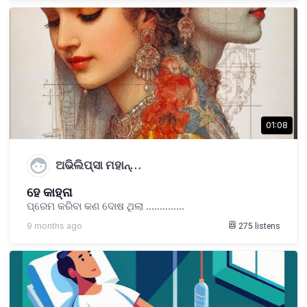
01:08
ଅଭିଲିପ୍ସା ମହାନ୍…
ହେ କାହ୍ନା
ପ୍ରେମ କରିବା କଣ ଦୋଷ ଥିଲା ..............
9 months ago
275
listens