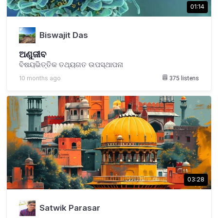
01:14
Biswajit Das
ଅଣୁଜୀବ
ବିଷୟଭିତ୍ତିକ ତଥ୍ୟଗତ ଉପସ୍ଥାପନା
10 months ago
375
listens
03:28
Satwik Parasar