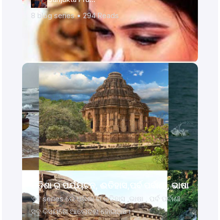
8
blog series •
294
Reads
ଓଡ଼ିଶା ର ପର୍ଯ୍ୟଟନ, ଈତିହାସ,ପର୍ବ ପର୍ବାଣୀ, ଭାଷା
ଏହି series ରେ ଓଡ଼ିଶା ର ଇତିହାସ ,ଭାଷା , ପର୍ବ ପର୍ବାଣୀ
ସବୁ ବିସୟରେ ଆଲୋଚନା ହୋଇଅଛି।