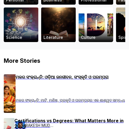
Science
Literature
Culture
Spiri
More Stories
ମକର ସଂକ୍ରାନ୍ତି: ଓଡ଼ିଆ ଜନଜୀବନ, ସଂସ୍କୃତି ଓ ପରମ୍ପରା
ମକର ସଂକ୍ରାନ୍ତି: ମାଟି, ମଣିଷ, ପ୍ରକୃତି ଓ ପରମ୍ପରାର ଏକ ଶାଶ୍ୱତ ସମ୍ବନ୍ଧ
Certifications vs Degrees: What Matters More in
RAKESH MUDULI
2026