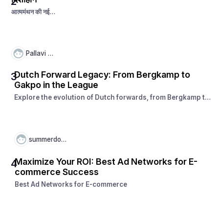
2
आत्ममंथन की नई
शुरुआत
Pallavi Pal
Dutch Forward Legacy: From Bergkamp to
3
Gakpo in the League
Explore the evolution of Dutch forwards, from Bergkamp to
Gakpo. See how the league has shaped iconic strikers and
nurtured a legacy of attacking excellence.
summerdown
Maximize Your ROI: Best Ad Networks for E-
4
commerce Success
Best Ad Networks for E-commerce