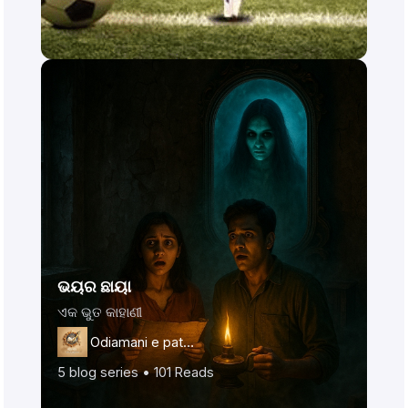
ଭୟର ଛାୟା
ଏକ ଭୁତ କାହାଣୀ
Odiamani e patr…
5
blog series •
101
Reads