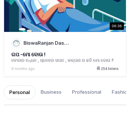
06:36
BiswaRanjan Das…
ଗପ -ମୋ ବୋଉ !
ମମତାର ବନ୍ଧନ , ସ୍ନେହର ସପନ , କଳ୍ପନା ର ଛବି ମୋ ବୋଉ !!
9 months ago
254
listens
Business
Professional
Fashio
Personal