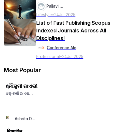
Pallavi Pal
Lifestyle
•
24
Jul 2025
List of Fast Publishing Scopus
Indexed Journals Across All
Disciplines!
Conference Alerts
Professional
•
24
Jul 2025
Most Popular
ମୌସୁମୀ ଡାଏରୀ
1
ଝଡ଼ ବର୍ଷା ର ଏକ
ରାତି(ଭାଗ-୩)
Ashrita Das
दिशाहीन