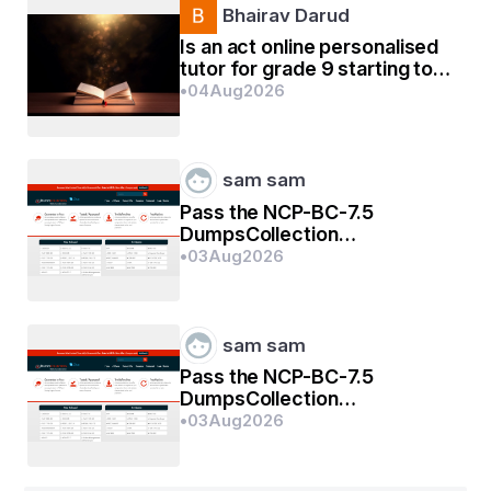
ଗୀତଟି ରିନି ଶୁଣି ବୁଝି ଯାଇଥିଲା ଯେ ,ତାର ନାନୀ ବାରମ୍ବାର କାହାର 
Bhairav Darud
ଆସିବାକୁ ଦେଖୁଛି ଆଉ ହସି ହସି ନାନୀକୁ ଚାହୁଁଥିଲା । 
Is an act online personalised
tutor for grade 9 starting too
early?
•
04
Aug
2026
✍🏻 ଅଂଶୁମାନ ମହାନ୍ତି
ତା ୦୨/୦୨/୨୦୨୪ ରିଖ
sam sam
Pass the NCP-BC-7.5
DumpsCollection
Certification Exams In First
•
03
Aug
2026
Go
sam sam
Pass the NCP-BC-7.5
DumpsCollection
Certification Exams In First
•
03
Aug
2026
Go