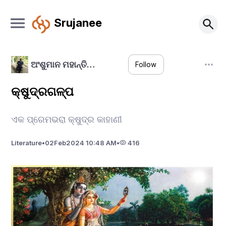
Srujanee
ଅଂଶୁମାନ ମହାନ୍ତି…
Follow
କ୍ଷୁଦ୍ରଗଳ୍ପ
ଏକ ପ୍ରେମଭରା କ୍ଷୁଦ୍ର କାହାଣୀ
Literature
•
02
Feb
2024 10:48 AM
•
416