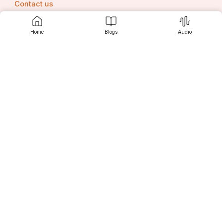
Contact us
Home
Blogs
Audio
Srujanee
Discover
For Readers
For Writers
Editor