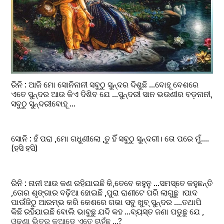
ରିନି : ଆଜି ମୋ ସୋନିନାନୀ ସବୁଠୁ ସୁନ୍ଦର ଦିଶୁଛି ...ବୋହୂ ବେଶରେ 
ଏତେ ସୁନ୍ଦର ଆଉ କିଏ ଦିଶିବ ଯେ ...ସୁନ୍ଦରୀ ସାନ ଭଉଣୀର ବଡ଼ନାନୀ, 
ସବୁଠୁ ସୁନ୍ଦରୀବୋହୂ ...
ସୋନି : ହଁ ପରା ,ମୋ ଗଧୁଣୀଲୋ ,ତୁ ହିଁ ସବୁଠୁ ସୁନ୍ଦରୀ। ତୋ ପରେ ମୁଁ....
(ହସି ହସି)
ରିନି : ନାନୀ ଆଉ କଣ ରହିଯାଇଛି କି,ତେବେ କହୁନୁ ...ସମସ୍ତେ କହୁଛନ୍ତି 
,ତୋର ଶୃଙ୍ଗାର ବଢ଼ିଆ ହୋଇଛି ,ପୁରା ରାଣୀଟେ ପରି ଲାଗୁଛୁ ।ପାଦ 
ପାଉଁଜିଠୁ ଆରମ୍ଭ କରି କେଶରେ ଗଭା ସବୁ ଖୁବ୍ ସୁନ୍ଦର ....ତଥାପି 
କିଛି ରହିଯାଇଛି ବୋଲି ଭାବୁଛୁ ଯଦି କହ ...ବ୍ୟସ୍ତ ଜଣା ପଡୁଛୁ ଯେ , 
ଓଢ଼ଣା ଭିତରୁ କୁଆଡେ ଏତେ ଚାହୁଁଛୁ ...?