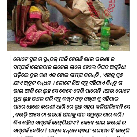
ଗୋଟେ ସୁତା ର ସୁନ୍ଦର୍ ମାଳି ହେଉଛି ଭାଇ ଭଉଣୀ ର 
ସମ୍ପର୍କ।ଜୋରଦାର ଲଢେଇ ଲାଗେ ହେଲେ ବିପଦ ଅସୁବିଧା 
ପଡ଼ିଲେ ଦୁଇ ଜଣ ଏକ ହୋଇ ସାମ୍ନା କରନ୍ତି , ଏହାକୁ କୁହ 
ଯାଏ ଅତୁଟ ବନ୍ଧନ । ଗୋଟେ ଝିଅ ସବୁ ସହିଯାଏ କିନ୍ତୁ ତା 
ଭାଇ ଆଖି ରେ ଲୁହ ସେ କେବେ ଦେଖି ପାରେନି ।ଆଉ ଗୋଟେ 
ପୁଅ ଲୁହ ପଥର ପରି ସବୁ କଷ୍ଟ ଝଡ଼ ଝଞ୍ଝା କୁ ସହିଯାଇ 
ପାରେ ହେଲେ ଭଉଣୀ ଆଖି ରେ ଲୁହ ସହ୍ୟ କରିପାରିବେନି ସେ 
,ଦଉଡ଼ି ଆସେ ଟା ଭଉଣୀ ପାଖକୁ ସାତ ସମୁଦ୍ର ପାର କରି।
କିଏ କହିଲା ସମ୍ପର୍କ ଭାଙ୍ଗିଯାଏ ? କେବେ ଭାଇ ଭଉଣୀ ର 
ସମ୍ପର୍କ ଦେଖିଚ ! ତାଙ୍କ ବନ୍ଧନ ସ୍ଵୟଂ ଭଗଵାନ ବି ଭାଙ୍ଗି 