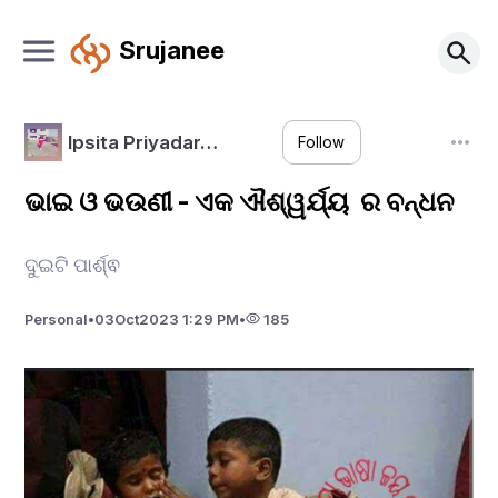
Srujanee
Ipsita Priyadar…
Follow
ଭାଇ ଓ ଭଉଣୀ - ଏକ ଐଶ୍ୱର୍ଯ୍ୟ ର ବନ୍ଧନ
ଦୁଇଟି ପାର୍ଶ୍ଵ
Personal
•
03
Oct
2023 1:29 PM
•
185