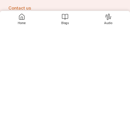
Contact us
Home
Blogs
Audio
Srujanee
Discover
For Readers
For Writers