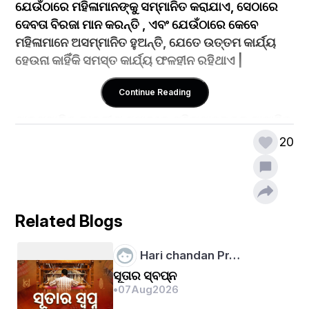
﻿ଯେଉଁଠାରେ ମହିଳାମାନଙ୍କୁ ସମ୍ମାନିତ କରାଯାଏ, ସେଠାରେ 
ଦେବତା ବିରଜା ମାନ କରନ୍ତି , ଏବଂ ଯେଉଁଠାରେ କେବେ 
ମହିଳାମାନେ ଅସମ୍ମାନିତ ହୁଅନ୍ତି, ଯେତେ ଉତ୍ତମ କାର୍ଯ୍ୟ 
ହେଉନା କାହିଁକି ସମସ୍ତ କାର୍ଯ୍ୟ ଫଳହୀନ ରହିଥାଏ | 
Continue Reading
ପାରମ୍ପାରିକ ଭାରତୀୟ ସମାଜରେ ମହିଳାମାନଙ୍କର ସାମାଜିକ 
ଭୂମିକା ମୁଖ୍ୟତଃ ପତ୍ନୀ ଏବଂ ମାତା ଭାବରେ ରହିଆସିଛି | ନିକଟ 
20
ଅତୀତରେ, ଭାରତରେ ମହିଳାଙ୍କ ସାମାଜିକ ଭୂମିକାରେ 
ପରିବର୍ତ୍ତନ ଆସିଛି। ପରିବାର: ପରିବାରରେ ନିରନ୍ତର ବିକାଶ 
ଏବଂ ଜୀବନଶୈଳୀ ପାଇଁ ମହିଳାମାନେ ଚାବିକାଠି |
Related Blogs
ସମୟ ସହିତ ଭାରତରେ ମହିଳାମାନଙ୍କର ଭୂମିକା ଏବଂ ସ୍ଥିତି 
Hari chandan Pr…
କିପରି ବିକାଶ ହୋଇଛି?﻿
ସୂତାର ସ୍ବପ୍ନ
•
07
Aug
2026