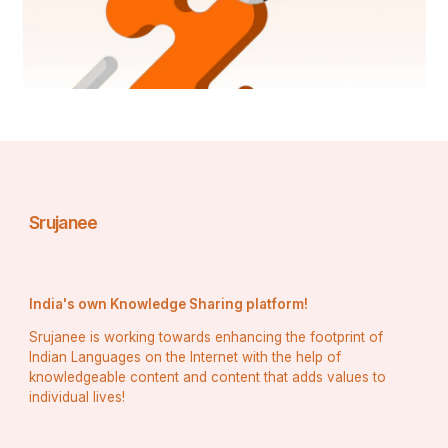
ରଦ୍ଦ କରାଯାଇଥିଲା ଏବଂ 1856 ମସିହାରେ ବିଧବା ପୁନଃ ବିବାହ 
ଆଇନ ପ୍ରଣୟନ କରାଯାଇଥିଲା।﻿
 ମହିଳାମାନେ ଗୁରୁତ୍ୱପୂର୍ଣ୍ଣ ଗତିବିଧି ମାଧ୍ୟମରେ ବହୁ 
ସଂଖ୍ୟାରେ ଭାରତୀୟ ସାମ୍ରାଜ୍ୟବାଦୀ ବିରୋଧୀ ସଂଗ୍ରାମରେ 
ଭାଗ ନେଇଥିଲେ।﻿
Srujanee
ସାଧାରଣତଃ ଭାରତୀୟ ସମାଜରେ ମହିଳାମାନଙ୍କର ଭୂମିକା 
କ’ଣ?﻿
India's own Knowledge Sharing platform!
Srujanee is working towards enhancing the footprint of
Indian Languages on the Internet with the help of
ପାରମ୍ପାରିକ ଭାରତୀୟ ସମାଜରେ ମହିଳାମାନଙ୍କର ସାମାଜିକ 
knowledgeable content and content that adds values to
individual lives!
ଭୂମିକା ମୁଖ୍ୟତଃ ପତ୍ନୀ ଏବଂ ମାତା ଭାବରେ ରହିଆସିଛି | ନିକଟ 
ଅତୀତରେ, ଭାରତରେ ମହିଳାଙ୍କ ସାମାଜିକ ଭୂମିକାରେ 