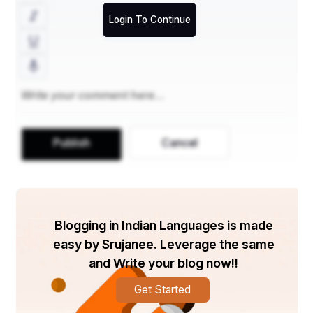
 ପରବର୍ତ୍ତୀ ବୈଦିକ କାଳରେ ମହିଳାଙ୍କ ସ୍ଥିତି ହ୍ରାସ ହେବାକୁ 
Login To Continue
ଲାଗିଲା ଏବଂ ସେମାନଙ୍କ ଉପରେ ଅନେକ ସାମାଜିକ 
ପ୍ରତିବନ୍ଧକ ଲଗାଯାଇଥିଲା। ଗୁପ୍ତ ସମୟ ସମୟରେ 
ସତୀଙ୍କର ପ୍ରମାଣ ଥିଲା |﻿
 ମଧ୍ୟଯୁଗୀୟ ସମୟରେ ଉଭୟ ହିନ୍ଦୁ ଏବଂ ମୁସଲମାନ 
ସମ୍ପ୍ରଦାୟରେ ଜଣେ ମହିଳାଙ୍କ ସାମାଜିକ ସ୍ଥିତି ବହୁତ କମ୍ 
ଥିଲା।﻿
Publish
Cancel
 ସମ୍ଭ୍ରାନ୍ତ ମହିଳାମାନେ ପୁରଦା ପାଳନ କରିଥିଲେ ଏବଂ 
କ୍ୱଚିତ୍ ଘର ବାହାରେ ଯିବାକୁ ଅନୁମତି ଦିଆଯାଇଥିଲା | ସତୀ 
ରୀତିନୀତି ସାଧାରଣ ହୋଇଗଲାଣି |﻿
Blogging in Indian Languages is made
 ସାମାଜିକ ସଂସ୍କାର ଆନ୍ଦୋଳନର ବୃଦ୍ଧି ସହିତ ବ୍ରିଟିଶ ଶାସନ 
easy by Srujanee. Leverage the same
ସମୟରେ ଭାରତୀୟ ସମାଜରେ ମହିଳାଙ୍କ ସ୍ଥିତିରେ ଉନ୍ନତି 
and Write your blog now!!
ଘଟିଥିଲା।﻿
Get Started
 ସଂସ୍କାରକମାନଙ୍କ ଉଦ୍ୟମରେ 1829 ମସିହାରେ ସତୀଙ୍କୁ 