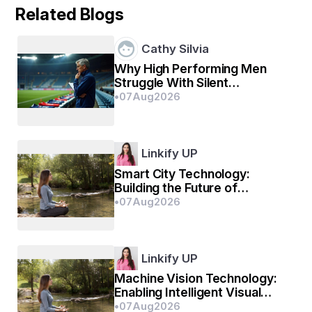
ଆଉଥରେ ମୋତେ ଚାହିଁ
Related Blogs
ଗମ୍ଭୀର ସ୍ୱରରେ ଉତ୍ତର ଦେଲା
Cathy Silvia
ବେକାର କବିର ମୁଁ କବିତା ହେବିନି
Why High Performing Men
Struggle With Silent
ତୁମ ପ୍ରେମରେ ଆଉ ପଡ଼ିବିନି
Emotional Exhaustion
•
07
Aug
2026
ବାଟ ଭାଙ୍ଗି ମୁହଁ ମୋଡ଼ି 
Linkify UP
ସେ ଚାଲିଗଲା l
Smart City Technology:
Building the Future of
Intelligent Urban Living
•
07
Aug
2026
ଆଉଥରେ 
ମୁଁ ଅଳ୍ପ ହସିଲି
Linkify UP
ଆଖି କୋଣରୁ ଜକେଇଥିବା
Machine Vision Technology:
Enabling Intelligent Visual
Understanding for Modern
•
07
Aug
2026
ଅମାନିଆ ଦୁଇ ବୁନ୍ଦା ଲୁହ ପୋଛିଲି 