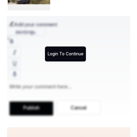
Systems
ଛାତିରୁ ଉଠୁଥିବା ଅକୁହା କୋହ ମାନଙ୍କୁ
Add your comment
ମନରେ ଚାପି ରଖିଲି 
മലയാളം
ଜଣେ ବେକାର କବିର ଆତ୍ମକଥା
 ପୁଣି ମୁଁ ଲେଖି ବସିଲି l
Login To Continue
Publish
Cancel