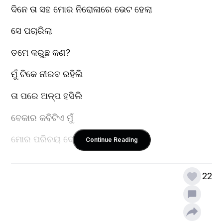
ଦିନେ ତା ସହ ମୋର ନିରୋଳାରେ ଭେଟ ହେଲା 
ସେ ପଚାରିଲା 
ତମେ କରୁଛ କଣ?
ମୁଁ ଟିକେ ନୀରବ ରହିଲି
ତା ପରେ ଅଳ୍ପ ହସିଲି
ବେକାର କବିଟିଏ ମୁଁ
ମୋର ପରିଚୟ ଦେଲି l
Continue Reading
22
ସେ  ଆଶ୍ଚର୍ଯ୍ୟ ହେଲା 
ବଦନ ତଳକୁ ପୋତିଲା