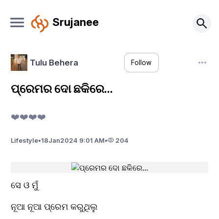
Srujanee
Tulu Behera
Follow
ପ୍ରେମର ଦୋ ଛକିରେ...
❤️❤️❤️❤️
Lifestyle
•
18
Jan
2024 9:01 AM
•
204
ସେ ଓ ମୁଁ 
ନୂଆ ନୂଆ ପ୍ରେମ କରୁଥିଲୁ 