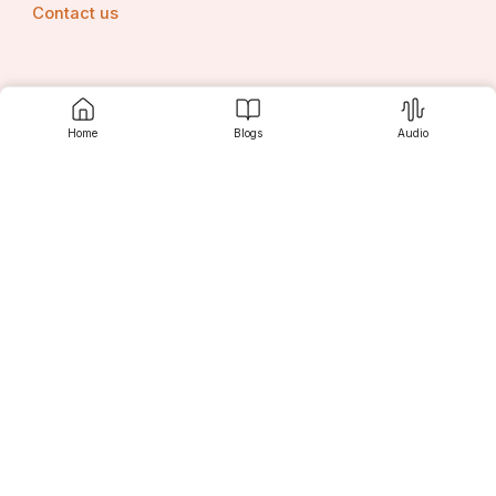
Contact us
Srujanee
Home
Blogs
Audio
Discover
For Readers
For Writers
Editor