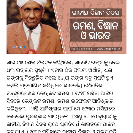
ସାର ଆଇଜାକ ନିଉଟନ କହିଥିଲେ, ସାତୋଟି ରଙ୍ଗକୁ ନେଇ 
ଧଳା ରଙ୍ଗର ସୃଷ୍ଟି । ଏହାର ଠିକ ଓଲଟା ଅର୍ଥାତ୍, ଧଳା 
ରଙ୍ଗକୁ ବିଚ୍ଛୁରିତ କଲେ ଅନ୍ୟ ରଙ୍ଗ ସବୁ ସୃଷ୍ଟି ହୁଏ 
ବୋଲି ପ୍ରମାଣିତ କରିଥିଲେ ଭାରତୀୟ ବୈଜ୍ଞାନିକ 
ଚନ୍ଦ୍ରଶେଖର ଭେଙ୍କଟ ରମଣ । ୧୯୨୮ ମସିହା ଆଜିର 
ଦିନରେ ଭେଙ୍କଟ ରମଣ, ରମଣ ଇଫେକ୍ଟ ଆବିଷ୍କାର 
କରିଥିଲେ । ଏହି ଆବିଷ୍କାର ପାଇଁ ସେ ୧୯୩୦ ମସିହାରେ 
ନୋବେଲ ପୁରସ୍କାର ପାଇଥିଲେ । ଏଣୁ ୨୮ ଫେବୃୟାରୀକୁ 
ଜାତୀୟ ବିଜ୍ଞାନ ଦିବସ ରୂପେ ପ୍ରତିବର୍ଷ ଭାରତରେ ପାଳନ 
କରାଯାଏ । ୧୯୮୬ ମସିହାରେ ଜାତୀୟ ବିଜ୍ଞାନ ଓ ପ୍ରଯୁକ୍ତି 