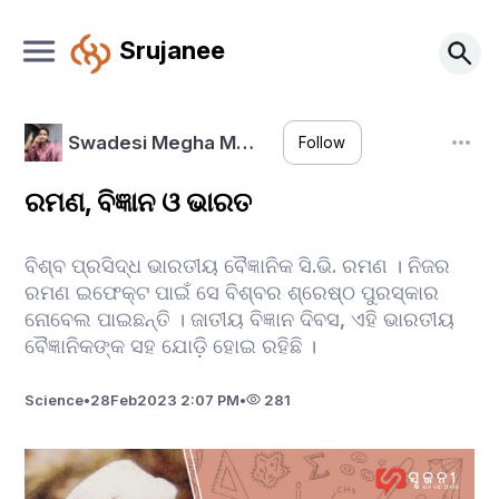
Srujanee
Swadesi Megha M…
Follow
ରମଣ, ବିଜ୍ଞାନ ଓ ଭାରତ
ବିଶ୍ବ ପ୍ରସିଦ୍ଧ ଭାରତୀୟ ବୈଜ୍ଞାନିକ ସି.ଭି. ରମଣ । ନିଜର
ରମଣ ଇଫେକ୍ଟ ପାଇଁ ସେ ବିଶ୍ବର ଶ୍ରେଷ୍ଠ ପୁରସ୍କାର
ନୋବେଲ ପାଇଛନ୍ତି । ଜାତୀୟ ବିଜ୍ଞାନ ଦିବସ, ଏହି ଭାରତୀୟ
ବୈଜ୍ଞାନିକଙ୍କ ସହ ଯୋଡ଼ି ହୋଇ ରହିଛି ।
Science
•
28
Feb
2023 2:07 PM
•
281