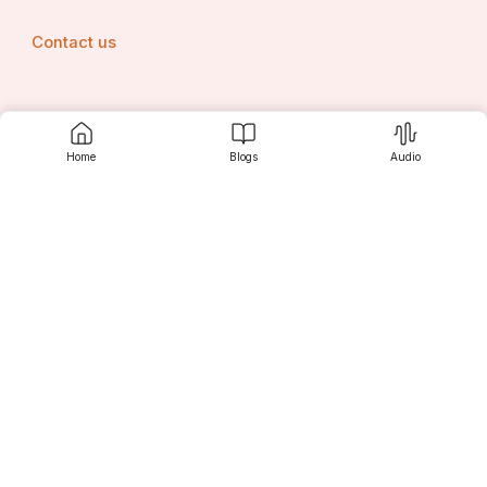
Contact us
Srujanee
Home
Blogs
Audio
Discover
For Readers
For Writers
Editor