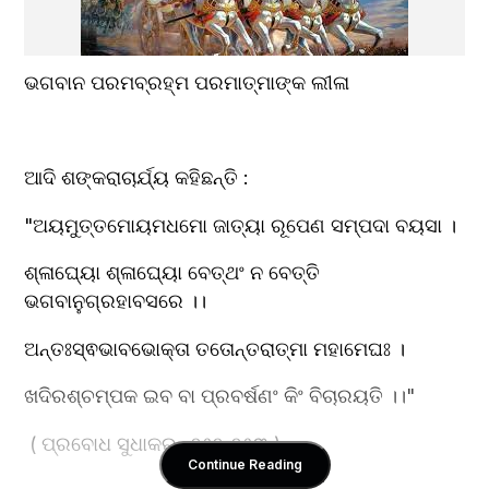
ଭଗବାନ ପରମବ୍ରହ୍ମ ପରମାତ୍ମାଙ୍କ ଲୀଳା
ଆଦି ଶଙ୍କରାଚାର୍ଯ୍ୟ କହିଛନ୍ତି : 
"ଅୟମୁତ୍ତମୋୟମଧମୋ ଜାତ୍ୟା ରୂପେଣ ସମ୍ପଦା ବୟସା ।
ଶ୍ଳାଘ୍ୟୋ ଶ୍ଳାଘ୍ୟୋ ବେତ୍ଥଂ ନ ବେତ୍ତି 
ଭଗବାନୁଗ୍ରହାବସରେ ।।
ଅନ୍ତଃସ୍ଵଭାବଭୋକ୍ତା ତତୋନ୍ତରାତ୍ମା ମହାମେଘଃ ।
ଖଦିରଶ୍ଚମ୍ପକ ଇବ ବା ପ୍ରବର୍ଷଣଂ କିଂ ବିଚାରୟତି ।।"
 ( ପ୍ରବୋଧ ସୁଧାକର -୨୫୨-୨୫୩ )
Continue Reading