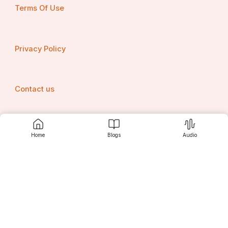
Terms Of Use
Privacy Policy
Contact us
Home
Blogs
Audio
Srujanee
Discover
For Readers