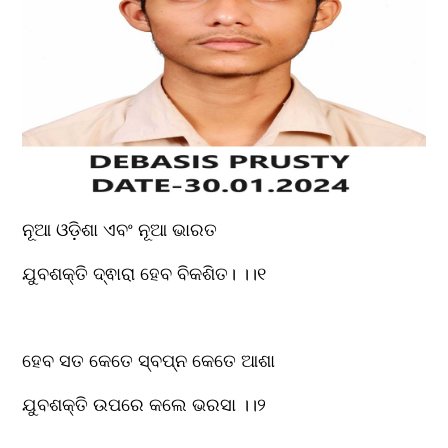
ନୂଆ ଓଡ଼ିଶା ଏବଂ ନୂଆ ଭାରତ
ଯୁବଶକ୍ତି ଦ୍ଵାରା ହେବ ବିକଶିତ। ।।୧
ହେବ ସତ କେତେ ସ୍ବପ୍ନ କେତେ ଆଶା
ଯୁବଶକ୍ତି ଉପରେ କଲେ ଭରସା ।।୨