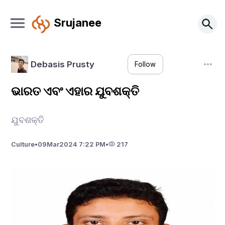
Srujanee
Debasis Prusty
Follow
ଭାରତ ଏବଂ ଏହାର ଯୁବଶକ୍ତି
ଯୁବଶକ୍ତି
Culture
•
09
Mar
2024 7:22 PM
•
217