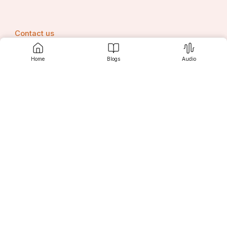
Contact us
Home
Blogs
Audio
Srujanee
Discover
For Readers
For Writers