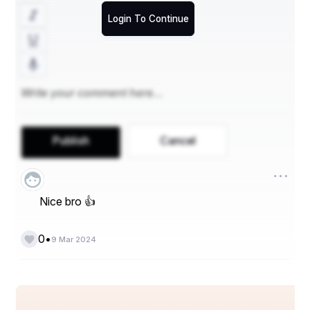
Login To Continue
Publish
Cancel
Nice bro 👍
•
0
9 Mar 2024