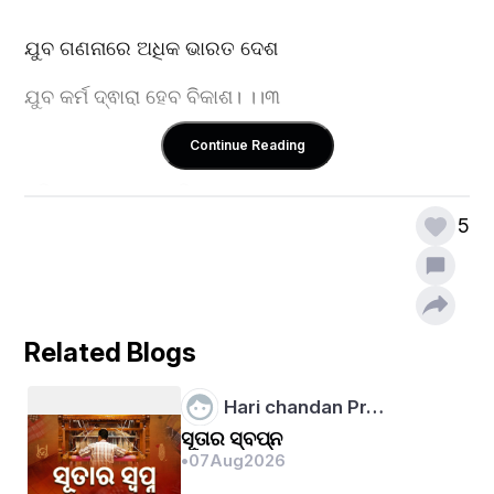
ଯୁବ ଗଣନାରେ ଅଧିକ ଭାରତ ଦେଶ
ଯୁବ କର୍ମ ଦ୍ଵାରା ହେବ ବିକାଶ। ।।୩
Continue Reading
ଏହି ଯୁବ ଭାରତର ଭବିଷ୍ୟତ
5
ଯୁବ କର୍ମ ଦ୍ଵାରା ହେବ ଉନ୍ନତ। ।।୪
ଆଧ୍ୟାତ୍ମିକତା ହେଉଛି ଭାରତର ଶକ୍ତି
Related Blogs
ଯୁବ ଶକ୍ତି କରେ ଏହାକୁ ଭକ୍ତି। ।।୫
Hari chandan Pr…
ସୂତାର ସ୍ବପ୍ନ
•
07
Aug
2026
ହାରି ହାରି ଜିତିବା ଏ ଜୀବନରେ