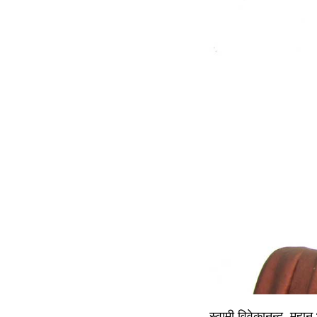
स्वामी विवेकानन्द, महान 