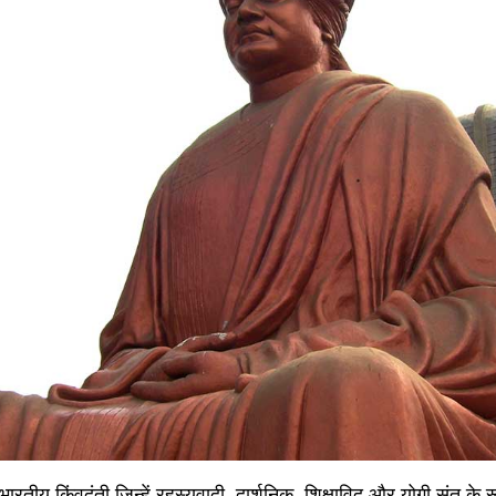
भारतीय किंवदंती जिन्हें रहस्यवादी, दार्शनिक, शिक्षाविद् और योगी संत के र