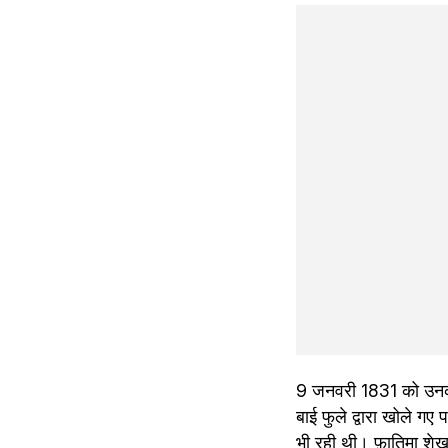
9 जनवरी 1831 को उनका ज
बाई फुले द्वारा खोले ग
भी रही थी। फ़ातिमा शेख क